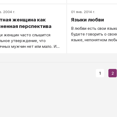
ственно, когда есть люди
наличие общности в сем
уг, которые привлекают
в. 2004 г.
01 янв. 2014 г.
ание, нравятся и когда есть
ние и привычка их копировать:
тная женщина как
Языки любви
ровать выражение их лица,
ненная перспектива
В любви есть свои языки
ть такие же глаза, повторять
будете говорить о свое
и женщин часто слышится
ения корпуса и рук.
языке, непонятном люб
льное утверждение, что
любовь так и останется
ичных мужчин нет или мало. И
непонятой. Свою любов
— правда!
человеку нужно доноси
языке, который ему бли
понятен. А языков у люб
1
2
кому-то ближе язык сл
язык действий, кому-то
прикосновений...