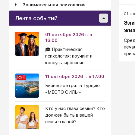
есте
Занимательная психология
вокр
01 ян
вним
Лента событий
жела
Эли
копи
жиз
01 октября 2026 г. в
дела
16:00
Сред
движ
печа
🎓 Практическая
прил
психология: коучинг и
это 
консультирование
11 октября 2026 г. в 17:00
Бизнес-ретрит в Турцию
«МЕСТО СИЛЫ»
Кто у нас глава семьи? Кто
должен быть в вашей
семье главой?