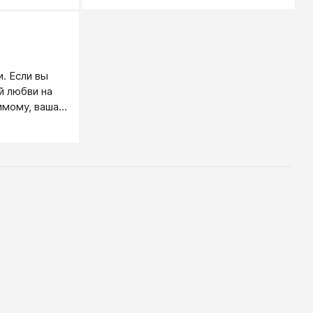
ье.
и почиваешь на лаврах. Однако…
однако, в области человеческих
отношений это не всегда
срабатывает. Почему? Почему не
получается применить и получить
. Если вы
результаты, вроде, от вполне
й любви на
разумных советов? Ответ на этот
имому, ваша
вопрос тривиален - потому что не
 для него
наработаны для этого необходимые
ь другому
навыки и умения.
ть на том
зок и
ви много:
ов, кому-то
 язык