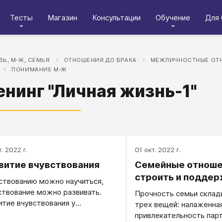
Тесты
Магазин
Консультации
Обучение
Для 
Ь, М-Ж, СЕМЬЯ
ОТНОШЕНИЯ ДО БРАКА
МЕЖЛИЧНОСТНЫЕ ОТ
ПОНИМАНИЕ М-Ж
енинг "Личная жизнь-1"
. 2022 г.
01 окт. 2022 г.
витие вчувствования
Семейные отношен
строить и подде
ствованию можно научиться,
ствование можно развивать.
Прочность семьи склад
итие вчувствования у
трех вещей: налаженна
шинства людей происходит
привлекательность пар