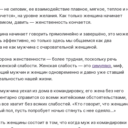
 не силовик, ее взаимодействие плавное, мягкое, теплое и 
очется», на уровне желания. Как только женщина начинает
виком, давить — женственность кончается.
ина начинает говорить прямолинейно и завершёно, это мож
ь эффективно, но только здесь мы общаемся как два
 а не как мужчина с очаровательной женщиной.
орона женственности — более трудная, поскольку речь
женской слабости. Женская слабость — это
симулякр
, миф,
щий мужчин и женщин одновременно и давно уже ставший
еальностью нашей жизни.
 мужчина уехал из дома в командировку, его жена без него
ентарно справится со всеми житейскими обстоятельствами,
а все хватит без всяких слабостей. «Кто говорит, что женщин
ый пол, пусть попробует ночью стянуть с нее одеяло...»
ть женщины состоит в том, что когда муж из командировки