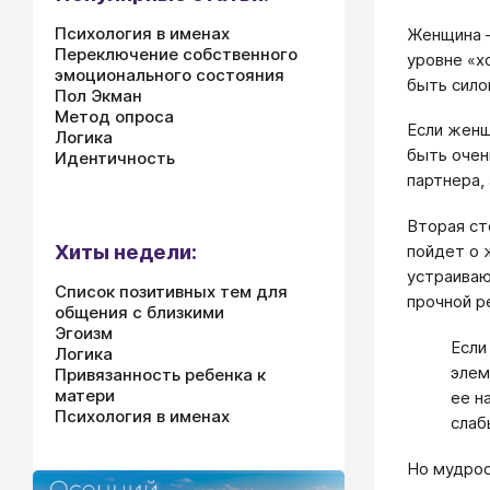
Психология в именах
Женщина —
Переключение собственного
уровне «х
эмоционального состояния
быть сило
Пол Экман
Метод опроса
Если женщ
Логика
быть очен
Идентичность
партнера,
Вторая ст
Хиты недели:
пойдет о 
устраиваю
Список позитивных тем для
прочной р
общения с близкими
Эгоизм
Если
Логика
элем
Привязанность ребенка к
матери
ее н
Психология в именах
слаб
Но мудрос