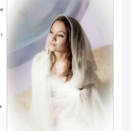
на
ет
а