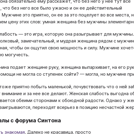
 она обязательно ему расскажет, что без него у нее тут все
, что без него все было ужасно и он ее действительный
 Мужчине это приятно, он ее за это поцелует во все места, 
аем цену этих слов: умная женщина без мужчины элементарн
лабость — это игра, которую она разыгрывает для мужчины.
толковый, замечательный, и мудрая женщина рядом с мужчино
ая, чтобы он ощутил свою мощность и силу. Мужчине хочетс
ю могучесть.
ина подает женщине руку, женщина выпархивает, на его руку
помощи не могла со ступенек сойти? — могла, но мужчине пр
оже приятно побыть маленькой, почувствовать что о ней забо
 внимание и за нее все делают. Женская слабость выгодна о
ается обеими сторонами к обоюдной радости. Однако у женс
аигрываются, переходят всерьез в позицию несчастной жерт
лы с форума Синтона
ть знакомая
. Далеко не красавица, просто