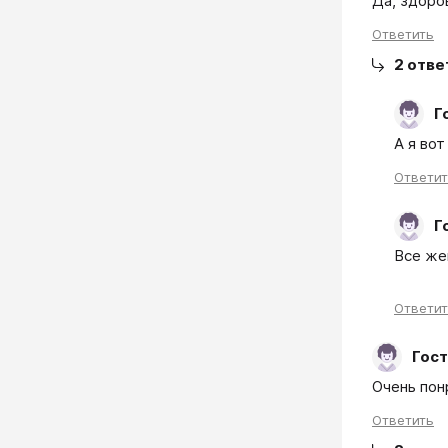
Да, здоро
Ответить
2
отве
Г
А я вот
Ответи
Г
Все же
Ответи
Гост
Ответить