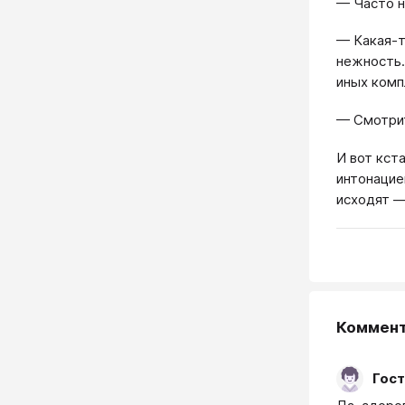
— Часто н
— Какая-т
нежность.
иных комп
— Смотрит
И вот кст
интонацие
исходят —
Коммен
Гост