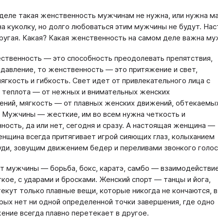
деле такая женственность мужчинам не нужна, или нужна ма
на куколку, но долго любоваться этим мужчины не будут. Н
ругая. Какая? Какая женственность на самом деле важна м
ственность — это способность преодолевать препятствия,
и давление, то женственность — это притяжение и свет,
мягкость и гибкость. Свет идет от привлекательного лица с
а теплота — от нежных и внимательных женских
ений, мягкость — от плавных женских движений, обтекаемых
. Мужчины — жесткие, им во всем нужна четкость и
ность, да или нет, сегодня и сразу. А настоящая женщина —
енщина всегда притягивает игрой сияющих глаз, колыханием
уди, зовущим движением бедер и переливами звонкого голос
т мужчины — борьба, бокс, каратэ, самбо — взаимодействи
кое, с ударами и бросками. Женский спорт — танцы и йога,
текут только плавные вещи, которые никогда не кончаются, в
рых нет ни одной определенной точки завершения, где одно
ение всегда плавно перетекает в другое.