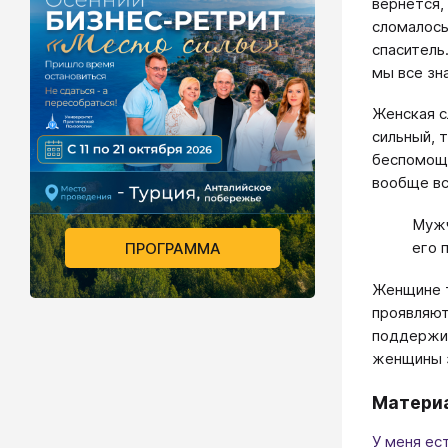
вернется,
сломалось
спаситель.
мы все зн
Женская с
сильный, 
беспомощн
вообще вс
Мужч
его 
ПРОГРАММА
Женщине т
проявляют
поддержив
женщины з
Материа
У меня ес