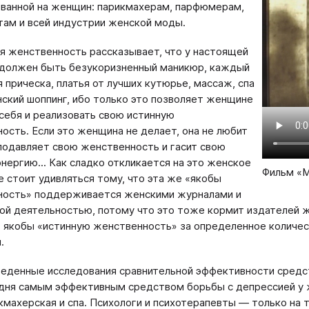
ванной на женщин: парикмахерам, парфюмерам,
ам и всей индустрии женской моды.
 женственность рассказывает, что у настоящей
должен быть безукоризненный маникюр, каждый
я прическа, платья от лучших кутюрье, массаж, спа
нский шоппинг, ибо только это позволяет женщине
себя и реализовать свою истинную
ость. Если это женщина не делает, она не любит
 подавляет свою женственность и гасит свою
нергию... Как сладко откликается на это женское
Фильм «
е стоит удивляться тому, что эта же «якобы
ность» поддерживается женскими журналами и
ой деятельностью, потому что это тоже кормит издателей ж
 якобы «истинную женственность» за определенное количеств
.
еденные исследования сравнительной эффективности средст
дня самым эффективным средством борьбы с депрессией у 
кмахерская и спа. Психологи и психотерапевты — только на 