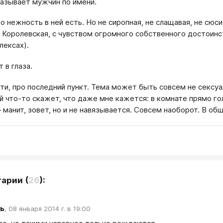
азывает мужчин по имени.
о нежность в ней есть. Но не сиропная, не слащавая, не сюси
 Королевская, с чувством огромного собственного достоинст
лексах).
 в глаза.
ати, про последний пункт. Тема может быть совсем не сексуал
й что-то скажет, что даже мне кажется: в комнате прямо г
 манит, зовет, но и не навязывается. Совсем наоборот. В о
тарии
(
26
):
ь
,
08 января 2014 г. в 19:00