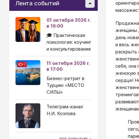
Лента событий
ориентиро
массажист
01 октября 2026 г.
Продажная
в 16:00
женщины 
🎓 Практическая
день нова
психология: коучинг
и весь же
и консультирование
раскрыть 
женственн
11 октября 2026 г.
себя, она
в 17:00
женскую э
Бизнес-ретрит в
сердце! Н
Турцию «МЕСТО
женствен
СИЛЫ»
тренингов
развивают
Телеграм-канал
женщинам
Н.И. Козлова
Пров
сего
пари