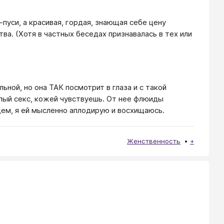
-пуси, а красивая, гордая, знающая себе цену
ва. (Хотя в частных беседах признавалась в тех или
ьной, но она ТАК посмотрит в глаза и с такой
олый секс, кожей чувствуешь. От нее флюиды
бщем, я ей мысленно аплодирую и восхищаюсь.
Женственность
+