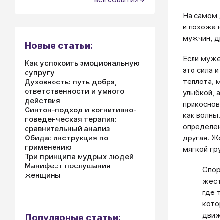
ВСЕ СОБЫТИЯ
На самом 
и похожа 
мужчин, д
Новые статьи:
Если муже
Как успокоить эмоциональную
это сила 
супругу
теплота, 
Духовность: путь добра,
ответственности и умного
улыбкой, 
действия
прикоснов
Синтон-подход и когнитивно-
как волны
поведенческая терапия:
определен
сравнительный анализ
Обида: инструкция по
другая. Ж
применению
мягкой гр
Три принципа мудрых людей
Манифест послушания
Спор
женщины
жест
где 
кото
движ
Популярные статьи: