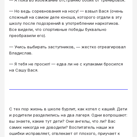
— А пока во избежание отстраняю обоих от тренировок.
— Но ведь соревнования на носу! — взвыл Вася (очень
сложный на самом деле юноша, которого отдали в эту
школу после подозрений в употреблении наркотиков.
Все видели, что спортивные победы буквально
преобразили его).
— Учись выбирать заступников, — жестко отреагировал
Владислав.
— Я тебя не просил! — едва ли не с кулаками бросился
на Сашу Вася.
С тех пор жизнь в школе бурлит, как котел с кашей. Дети
и родители разделились на два лагеря. Одни вопрошают:
вы знаете, какие тут дети? Они ангелы, что ли? Вас
самих никогда не доводили? Воспитатель наши же
ошибки исправляет, отвлекает от плохого, приучает к