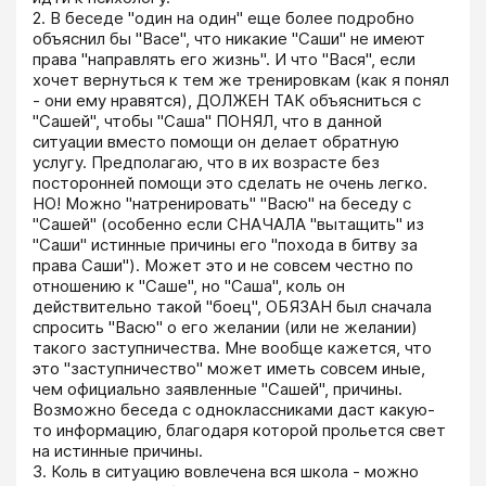
2. В беседе "один на один" еще более подробно 
объяснил бы "Васе", что никакие "Саши" не имеют 
права "направлять его жизнь". И что "Вася", если 
хочет вернуться к тем же тренировкам (как я понял 
- они ему нравятся), ДОЛЖЕН ТАК объясниться с 
"Сашей", чтобы "Саша" ПОНЯЛ, что в данной 
ситуации вместо помощи он делает обратную 
услугу. Предполагаю, что в их возрасте без 
посторонней помощи это сделать не очень легко. 
НО! Можно "натренировать" "Васю" на беседу с 
"Сашей" (особенно если СНАЧАЛА "вытащить" из 
"Саши" истинные причины его "похода в битву за 
права Саши"). Может это и не совсем честно по 
отношению к "Саше", но "Саша", коль он 
действительно такой "боец", ОБЯЗАН был сначала 
спросить "Васю" о его желании (или не желании) 
такого заступничества. Мне вообще кажется, что 
это "заступничество" может иметь совсем иные, 
чем официально заявленные "Сашей", причины. 
Возможно беседа с одноклассниками даст какую-
то информацию, благодаря которой прольется свет 
на истинные причины.

3. Коль в ситуацию вовлечена вся школа - можно 