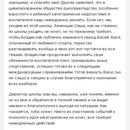
хорошему, и спасибо ему! Другие заявляют, что в
цивилизованном обществе рукоприкладство (особенно
взрослого к ребенку!) категорически недопустимо и
воспитателя надо немедленно уволить. Если нет, мы
уходим из этой школы. Зачинщик Саша, как ни странно,
из школы уходить не хочет, но по-прежнему требует,
чтобы Владислав публично извинился перед Васей. Вася,
отлученный от любимого спорта, перестал
разговаривать вообще и явно вот-вот пустится во все
тяжкие. Владислав продолжает выполнять свои
обязанности воспитателя плюс тренировать юных
спортсменов, успешно готовя их к следующим
международным соревнованиям. Готов вернуть Васю (но
не Сашу) в секцию в случае благоприятного окончания
всех разборок.
Директор школы (как вы, наверное, уже поняли, именно
он ко мне и обратился) в полной панике и не видит
никакого благополучного выхода из ситуации. Как
говорится, «оба хуже». Никто из участников событий к
психологу идти категорически не хочет, все требуют
немедленных действий.