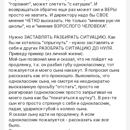
"горланят", может слететь "с катушек". И 
возвращаться обратно еще раз может сил и ВЕРЫ 
просто не хватить. И директору надо бы СВОЕ 
мнение ЧЕТКО высказать. Не только "мнение рук-ля 
школы", но и "мнение ВЗРОСЛОГО ЧЕЛОВЕКА".

Нужно ЗАСТАВЛЯТЬ РАЗБИРАТЬ СИТУАЦИЮ. Как 
бы ни хотелось "спрыгнуть" - нужно заставлять и 
себя и других РАЗОБРАТЬ СИТУАЦИЮ ДО НУЛЯ.

Приведу пример (из личной жизни).

Мой сын позвонил мне и сказал, что не пойдет на 
продленку, т.к. он разбил губу однокласснику, тот 
пожалуется и моего сына накажут. Я попросил сына 
рассказать как это произошло. Выяснилось, что 
одноклассник сына, не смотря на неоднократно 
высказанную просьбу "отстать", просто не 
реагировал (одноклассник просто запрыгивал на 
моего сына как бы "покататься в шутку"). В рез-те 
сын его просто стряхнул с себя и одноклассник, 
падая, ударился губой о колено сына.

Я сказал сыну идти на продленку. А если 
одноклассник пожалуется - рассказать как все 
было. 
