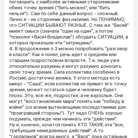
поговорить с наиболее активными сторонниками 
обеих точек зрения ("бить можно", или "бить 
нельзя"). Сам по себе данный вопрос - сложный. 
Лично я - не сторонник физ.насилия. Но ПОНИМАЮ, 
что СИТУАЦИИ БЫВАЮТ РАЗНЫЕ. С тем же "Васей" 
имеет смысл (сначала "один на один", а потом 
"психолог+Вася+Владислав") обсудить СИТУАЦИИ, в 
которых произошли эти "затрещины".

4. В продолжение п.3 можно попробовать "разговор 
в классе". Как я понял, речь идет о среднем или 
старшем подростковом возрасте. Т.е. люди уже 
относительно разумны и могут разумно доносить 
свою точку зрения. Сила коллектива (особенно в 
России) достаточно велика. У этого метода есть 
минус - "Саша", если коллектив не примет его точку 
зрения, может остаться один и человеку будет 
плохо. Это, все же, подростки, а не взрослые. Они 
могут "восстановление мира" понять как "победу в 
войне" (со всеми вытекающими последствиями для 
"проигравшей стороны"). Тут надо ОЧЕНЬ хорошо 
подумать, прежде чем начинать эти "действия". 

Ну и, конечно, хочется понять КТО ТАКИЕ эти "все, 
требующие немедленных действий". А то 
"горлапанов" всегда много, а "Вася", пока остальные 