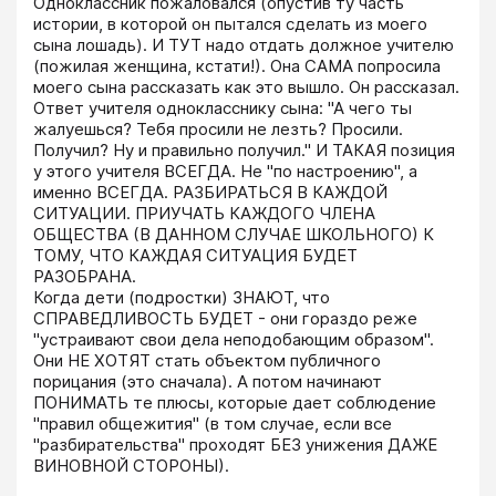
Одноклассник пожаловался (опустив ту часть 
истории, в которой он пытался сделать из моего 
сына лошадь). И ТУТ надо отдать должное учителю 
(пожилая женщина, кстати!). Она САМА попросила 
моего сына рассказать как это вышло. Он рассказал. 
Ответ учителя однокласснику сына: "А чего ты 
жалуешься? Тебя просили не лезть? Просили. 
Получил? Ну и правильно получил." И ТАКАЯ позиция 
у этого учителя ВСЕГДА. Не "по настроению", а 
именно ВСЕГДА. РАЗБИРАТЬСЯ В КАЖДОЙ 
СИТУАЦИИ. ПРИУЧАТЬ КАЖДОГО ЧЛЕНА 
ОБЩЕСТВА (В ДАННОМ СЛУЧАЕ ШКОЛЬНОГО) К 
ТОМУ, ЧТО КАЖДАЯ СИТУАЦИЯ БУДЕТ 
РАЗОБРАНА.

Когда дети (подростки) ЗНАЮТ, что 
СПРАВЕДЛИВОСТЬ БУДЕТ - они гораздо реже 
"устраивают свои дела неподобающим образом". 
Они НЕ ХОТЯТ стать объектом публичного 
порицания (это сначала). А потом начинают 
ПОНИМАТЬ те плюсы, которые дает соблюдение 
"правил общежития" (в том случае, если все 
"разбирательства" проходят БЕЗ унижения ДАЖЕ 
ВИНОВНОЙ СТОРОНЫ).
