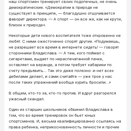
наш спортсмен тренирует своих подопечных, не очень
демократические. «Демократии в природе не
существует в принципе, — благодушно отшучивается
фаворит директора. — А спорт — он все же, как ни крути,
близок к природе».
Некоторые дети нового воспитателя тоже откровенно не
любят. С ними ожесточенно спорят другие. «Подумаешь,
не разрешает все время в интернете сидеть! — говорят
сторонники Владислава. — А тем, кого поймал с
сигаретами, выдает по нераспечатанной пачке,
оставляет на веранде, а потом требует хабарики по
счету предъявить… Так это даже полезно: и-нет всех
дебилами делает, и сами считайте — уже трое у нас
после таких упражнений вообще курить бросили…»
В общем, кто-то за, кто-то против. И вдруг разгорелся
ужасный скандал.
Один из старших школьников обвинил Владислава в
том, что во время тренировок он бьет юных
спортсменов. И, весьма квалифицированно ссылаясь на
права ребенка, неприкосновенность личности и прочие