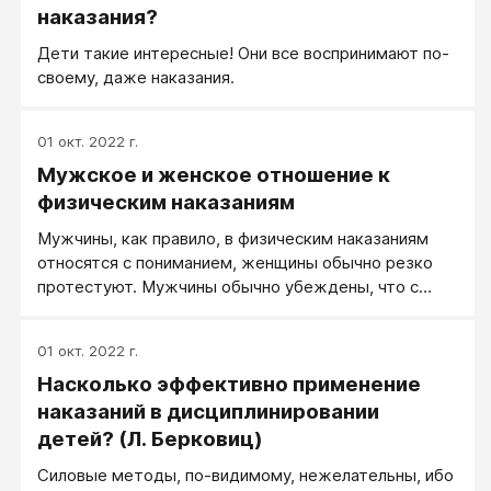
наказания?
Дети такие интересные! Они все воспринимают по-
своему, даже наказания.
01 окт. 2022 г.
Мужское и женское отношение к
физическим наказаниям
Мужчины, как правило, в физическим наказаниям
относятся с пониманием, женщины обычно резко
протестуют. Мужчины обычно убеждены, что с
детьми от когда-то педагогического шлепка по
попе ровно ничего не произойдет, женщины
01 окт. 2022 г.
убеждены, что это прямая дорога к психотравмам.
Насколько эффективно применение
наказаний в дисциплинировании
детей? (Л. Берковиц)
Силовые методы, по-видимому, нежелательны, ибо