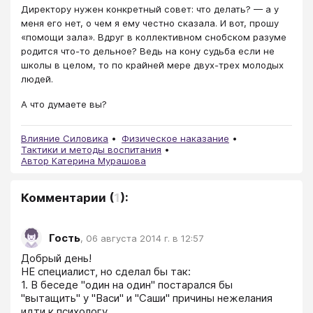
Директору нужен конкретный совет: что делать? — а у
меня его нет, о чем я ему честно сказала. И вот, прошу
«помощи зала». Вдруг в коллективном снобском разуме
родится что-то дельное? Ведь на кону судьба если не
школы в целом, то по крайней мере двух-трех молодых
людей.
А что думаете вы?
Влияние Силовика
Физическое наказание
Тактики и методы воспитания
Автор Катерина Мурашова
Комментарии
(
1
):
Гость
,
06 августа 2014 г. в 12:57
Добрый день!

НЕ специалист, но сделал бы так:

1. В беседе "один на один" постарался бы 
"вытащить" у "Васи" и "Саши" причины нежелания 
идти к психологу.
