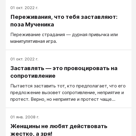
позитиве, то просто выбираешь из нужного: делать
01 окт. 2022 г.
то или иное. Меня часто спрашивают, как я себя
Переживания, что тебя заставляют:
заставляю делать все, что я делаю. А я чешу
затылок: да не заставляю я себя.
поза Мученика
Переживание страдания — дурная привычка или
манипулятивная игра.
01 окт. 2022 г.
Заставлять — это провоцировать на
сопротивление
Пытается заставить тот, кто предполагает, что его
предложение вызовет сопротивление, неприятие и
протест. Верно, но неприятие и протест чаще
возникает не на само предложение, а на его форму,
на форму давления и заставления.
01 янв. 2008 г.
Женщины не любят действовать
жестко, а зря!