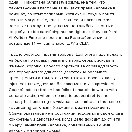
одна — Пакистана (Amnesty возмущена тем, что
пакистанские власти не защищают права человека в
районах, занятых талибами, хотя очень трудно понять,
как они могут это сделать. Ведь если пакистанские
военные поведут наступление на талибов, то от них
потребуют stop sacrificing human rights as they confront
Al-Qa’ida). Еще две посвящены Великобритании, а
остальные 14 — Гуантанамо, ЦРУ и США.
Трудно бороться против террора. Для этого надо ползать
на брюхе по горам, прыгать с парашютом, рисковать
жизнью. Хорошо и просто бороться за справедливость
для террористов: для этого достаточно рассылать
пресс-релизы о том, что в Гуантанамо творится «daily
injustice» («ежедневное беззаконие») и что «president
Obama’s administration has failed to match its words with
concrete action when it comes to accountability and
remedy for human rights violations committed in the name of
«countering terrorism» («администрация президента
Обамы оказалась не в состоянии подкрепить свои слова
конкретными действиями, когда дело доходит до отчета
о нарушениях прав человека, совершенных во имя
«борьбы с терроризмом»).