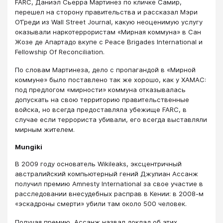
FARC, Даниэл Сьерра Мартинез по кличке Самир,
перешел на сторону правительства и рассказал Мэри
О’Греди из Wall Street Journal, какую неоценимую услугу
оказывали наркотеррористам «Мирная коммуна» в Сан
Жозе де Апартадо вкупе с Peace Brigades International и
Fellowship Of Reconciliation.
По словам Мартинеза, дело с пропагандой в «Мирной
коммуне» было поставлено так же хорошо, как у ХАМАС:
под предлогом «мирности» коммуна отказывалась
допускать на свою территорию правительственные
войска, но всегда предоставляла убежище FARC, в
случае если террориста убивали, его всегда выставляли
мирным жителем.
Mungiki
В 2009 году основатель Wikileaks, эксцентричный
австралийский компьютерный гений Джулиан Ассанж
получил премию Amnesty International за свое участие в
расследовании внесудебных расправ в Кении: в 2008-м
«эскадроны смерти» убили там около 500 человек.
Получая премию, Ассанж назвал доклад об этих