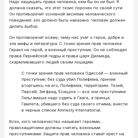
Надо защищать права человека, кем бы он ни был. Я
должна сказать, что этот тезис порочен по своей сути.
Он противоречит основной аксиоме человеческого
поведения: зло должно быть наказано. Человек должен
делать выбор.
Он противоречит всему, чему нас учат о герое, добре и
зле мифы и литература. С точки зрения прав человека
Геракл не герой, а военный преступник. Он не соблюдал
права Лернейской гидры и права царя Диомеда,
скармливавшего людей своим лошадям.
С точки зрения прав человека Одиссей — военный
преступник; без суда убил Полифема, причем
вторгшись на его, Полифема, территорию. Тезей,
Персей, Зигфрид, Ёсицунэ — все они преступники.
Гильгамеша надо судить в Гааге, а принца
Гамлета, убившего без суда своего отчима, внести
в черные списки Amnesty International.
Всех, кого человечество называет героями,
правозащитники должны считать военными
преступниками. Защита прав человека ставит крест на