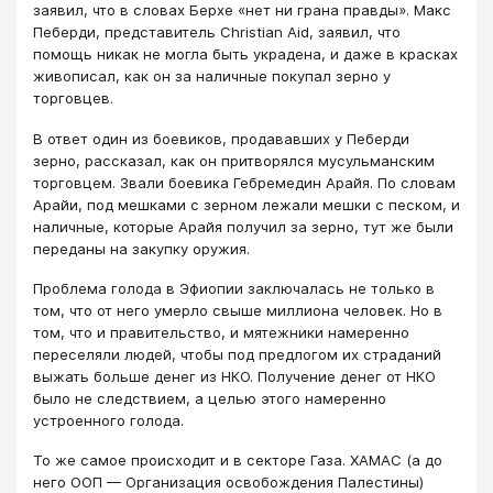
заявил, что в словах Берхе «нет ни грана правды». Макс
Пеберди, представитель Christian Aid, заявил, что
помощь никак не могла быть украдена, и даже в красках
живописал, как он за наличные покупал зерно у
торговцев.
В ответ один из боевиков, продававших у Пеберди
зерно, рассказал, как он притворялся мусульманским
торговцем. Звали боевика Гебремедин Арайя. По словам
Арайи, под мешками с зерном лежали мешки с песком, и
наличные, которые Арайя получил за зерно, тут же были
переданы на закупку оружия.
Проблема голода в Эфиопии заключалась не только в
том, что от него умерло свыше миллиона человек. Но в
том, что и правительство, и мятежники намеренно
переселяли людей, чтобы под предлогом их страданий
выжать больше денег из НКО. Получение денег от НКО
было не следствием, а целью этого намеренно
устроенного голода.
То же самое происходит и в секторе Газа. ХАМАС (а до
него ООП — Организация освобождения Палестины)