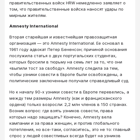
правительственных войск HRW немедленно заявляет о
том, что правительственные войска наносят удары по
мирным жителям.
Amnesty International
Вторая старейшая и известнейшая правозащитная
организация — это Amnesty International. Ее основал в
1961 году адвокат Петер Бененсон; причиной основания
послужила статья о двух португальских студентах,
которых бросили в тюрьму на семь лет за то, что они
«выпили тост за свободу». Amnesty следила за тем,
чтобы узники совести в Европе были освобождены, а
политические заключенные получали справедливый суд.
Но к началу 90-х узники совести в Европе перевелись, а
между тем размеры Amnesty (как и францисканского
ордена) только возросли: 2,2 млн членов в 150 странах.
Возник вопрос: где взять узников совести, права
которых надо защищать? Конечно, Amnesty вела
кампании и за права женщин, и против глобального
потепления, но все-таки, согласитесь, это не то: главный
спрос у людей совестливых всегда будет на узников