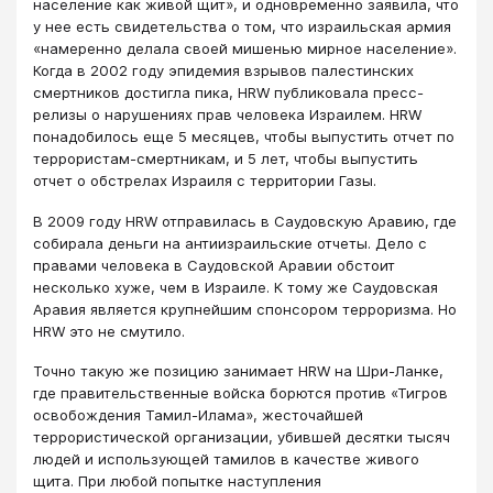
население как живой щит», и одновременно заявила, что
у нее есть свидетельства о том, что израильская армия
«намеренно делала своей мишенью мирное население».
Когда в 2002 году эпидемия взрывов палестинских
смертников достигла пика, HRW публиковала пресс-
релизы о нарушениях прав человека Израилем. HRW
понадобилось еще 5 месяцев, чтобы выпустить отчет по
террористам-смертникам, и 5 лет, чтобы выпустить
отчет о обстрелах Израиля с территории Газы.
В 2009 году HRW отправилась в Саудовскую Аравию, где
собирала деньги на антиизраильские отчеты. Дело с
правами человека в Саудовской Аравии обстоит
несколько хуже, чем в Израиле. К тому же Саудовская
Аравия является крупнейшим спонсором терроризма. Но
HRW это не смутило.
Точно такую же позицию занимает HRW на Шри-Ланке,
где правительственные войска борются против «Тигров
освобождения Тамил-Илама», жесточайшей
террористической организации, убившей десятки тысяч
людей и использующей тамилов в качестве живого
щита. При любой попытке наступления