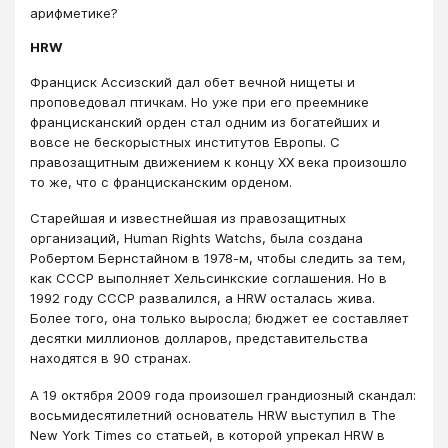
арифметике?
HRW
Франциск Ассизский дал обет вечной нищеты и
проповедовал птичкам. Но уже при его преемнике
францисканский орден стал одним из богатейших и
вовсе не бескорыстных институтов Европы. С
правозащитным движением к концу XX века произошло
то же, что с францисканским орденом.
Старейшая и известнейшая из правозащитных
организаций, Human Rights Watchs, была создана
Робертом Бернстайном в 1978-м, чтобы следить за тем,
как СССР выполняет Хельсинкские соглашения. Но в
1992 году СССР развалился, а HRW осталась жива.
Более того, она только выросла; бюджет ее составляет
десятки миллионов долларов, представительства
находятся в 90 странах.
А 19 октября 2009 года произошел грандиозный скандал:
восьмидесятилетний основатель HRW выступил в The
New York Times со статьей, в которой упрекал HRW в