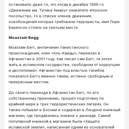
остановило даже то, что когда в декабре 1996-го
«Движение им. Тупака Амару» захватило японское
посольство, то в списке членов движения,
освобождения которых требовали террористы, имя Лори
Беренсон стояло на третьем месте.
Moazzam Begg
Моаззам Бегг, англичанин пакистанского
происхождения, член «Аль-Каиды», переехал в
Афганистан в 2001 году. Как писал сам Бегг, «я хотел
жить в исламском государстве, свободном от коррупции
и деспотизма». Афганистан под властью талибов
показался Беггу именно таким, истинно свободным и
прекрасным местом.
До своего переезда в Афганистан Бегг, по его
собственному признанию, прошел подготовку по
крайней мере в трех террористических лагерях. Он
также побывал в Боснии и содержал в Лондоне книжный
магазин, где продавались книжки о джихаде. Самой
популярной книжкой в магазине была «Защита
исламской земли», написанная одним из основателей