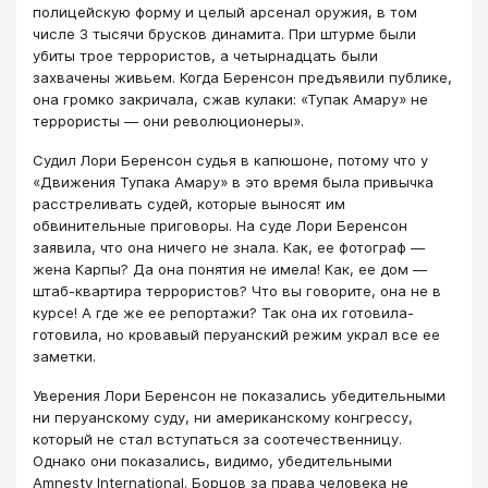
полицейскую форму и целый арсенал оружия, в том
числе 3 тысячи брусков динамита. При штурме были
убиты трое террористов, а четырнадцать были
захвачены живьем. Когда Беренсон предъявили публике,
она громко закричала, сжав кулаки: «Тупак Амару» не
террористы — они революционеры».
Судил Лори Беренсон судья в капюшоне, потому что у
«Движения Тупака Амару» в это время была привычка
расстреливать судей, которые выносят им
обвинительные приговоры. На суде Лори Беренсон
заявила, что она ничего не знала. Как, ее фотограф —
жена Карпы? Да она понятия не имела! Как, ее дом —
штаб-квартира террористов? Что вы говорите, она не в
курсе! А где же ее репортажи? Так она их готовила-
готовила, но кровавый перуанский режим украл все ее
заметки.
Уверения Лори Беренсон не показались убедительными
ни перуанскому суду, ни американскому конгрессу,
который не стал вступаться за соотечественницу.
Однако они показались, видимо, убедительными
Amnesty International. Борцов за права человека не