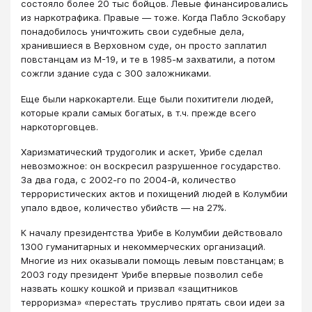
состояло более 20 тыс бойцов. Левые финансировались
из наркотрафика. Правые — тоже. Когда Пабло Эскобару
понадобилось уничтожить свои судебные дела,
хранившиеся в Верховном суде, он просто заплатил
повстанцам из М-19, и те в 1985-м захватили, а потом
сожгли здание суда с 300 заложниками.
Еще были наркокартели. Еще были похитители людей,
которые крали самых богатых, в т.ч. прежде всего
наркоторговцев.
Харизматический трудоголик и аскет, Урибе сделал
невозможное: он воскресил разрушенное государство.
За два года, с 2002-го по 2004-й, количество
террористических актов и похищений людей в Колумбии
упало вдвое, количество убийств — на 27%.
К началу президентства Урибе в Колумбии действовало
1300 гуманитарных и некоммерческих организаций.
Многие из них оказывали помощь левым повстанцам; в
2003 году президент Урибе впервые позволил себе
назвать кошку кошкой и призвал «защитников
терроризма» «перестать трусливо прятать свои идеи за