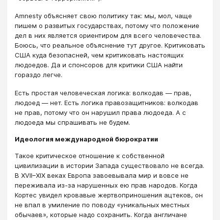
Amnesty объясняет свою политику так: мы, мол, чаще
пишем о развитых государствах, потому что положение
дел в них является ориентиром для всего человечества.
Боюсь, что реальное объяснение тут другое. Критиковать
США куда безопасней, чем критиковать настоящих
людоедов. Да и спонсоров для критики США найти
гораздо легче.
Есть простая человеческая логика: волкодав — прав,
людоед — нет. Есть логика правозащитников: волкодав
не прав, потому что он нарушил права людоеда. А с
людоеда мы спрашивать не будем.
Идеология международной бюрократии
Такое критическое отношение к собственной
цивилизации в истории Запада существовало не всегда.
В XVII–XIX веках Европа завоевывала мир и вовсе не
переживала из-за нарушенных ею прав народов. Когда
Кортес увидел кровавые жертвоприношения ацтеков, он
не впал в умиление по поводу «уникальных местных
обычаев», которые надо сохранить. Когда англичане