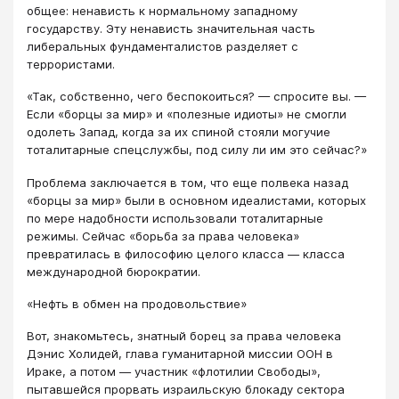
общее: ненависть к нормальному западному
государству. Эту ненависть значительная часть
либеральных фундаменталистов разделяет с
террористами.
«Так, собственно, чего беспокоиться? — спросите вы. —
Если «борцы за мир» и «полезные идиоты» не смогли
одолеть Запад, когда за их спиной стояли могучие
тоталитарные спецслужбы, под силу ли им это сейчас?»
Проблема заключается в том, что еще полвека назад
«борцы за мир» были в основном идеалистами, которых
по мере надобности использовали тоталитарные
режимы. Сейчас «борьба за права человека»
превратилась в философию целого класса — класса
международной бюрократии.
«Нефть в обмен на продовольствие»
Вот, знакомьтесь, знатный борец за права человека
Дэнис Холидей, глава гуманитарной миссии ООН в
Ираке, а потом — участник «флотилии Свободы»,
пытавшейся прорвать израильскую блокаду сектора