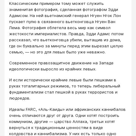
Классическим примером тому может служить
знаменитая фотография, сделанная фотографом Эдди
Адамсом. На ней вьетнамский генерал Нгуен Нгок Лон
пускает пулю в связанного вьетконговца Нгуен Ван
Лема. Фотография облетела весь мир как символ
жестокости империалистов. Правда, Эдди Адамс потом
рассказал, что вьетконговца убили, вытащив из дома,
где он буквально за минуты перед этим вырезал целую
семью, — но это для левых было уже неважно.
Современное правозащитное движение на Западе
идеологически выросло из крайних левых.
И если исторически крайние левые были пешками в
руках тоталитарных режимов, то теперь либеральный
фундаментализм стал пешкой в руках террористов и
людоедов.
Идеалы FARC, «Аль-Каиды» или африканских каннибалов
очень отличаются друг от друга. Одни хотят построить
коммунизм, другие — царство Аллаха, третьи хотят
вернуться к традиционным ценностям в виде
колдовства и каннибализма. У них есть только одно