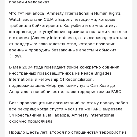
правами человека».
Что тут началось! Amnesty International и Human Rights
Watch засыпали США и Европу петициями, которые
требовали бойкотировать Колумбию и ее «политику,
которая ведет к углублению кризиса с правами человека
в стране» (Amnesty International), а также «воздержаться
от поддержки законодательства, которое позволит
военным проводить беззаконные аресты и обыски»
(HRW).
В мае 2004 года президент Урибе конкретно обвинил
иностранных правозащитников из Peace Brigades
International и Fellowship Of Reconciliation,
поддерживавших «Мирную коммуну» в Сан Хозе де
Апартадо в пособничестве наркотеррористам из FARC.
Визг правозащитных организаций по этому поводу побил
все рекорды; когда спустя месяц та же FARC вырезала
34 крестьянина в Ла Габарра, Amnesty International
скромно промолчала.
Прошло шесть лет; второй по старшинству террорист из