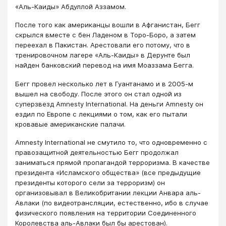
«Аль-Каиды» Абдуллой Аззамом.
После того как американцы вошли в Афганистан, Бегг
скрылся вместе с бен Ладеном в Торо-Боро, а затем
переехал в Пакистан. Арестовали его потому, что в
тренировочном лагере «Аль-Каиды» в Дерунте был
найден банковский перевод на имя Моаззама Бегга.
Бегг провел несколько лет в Гуантанамо и в 2005-м
вышел на свободу. После этого он стал одной из
суперзвезд Amnesty International. На деньги Amnesty он
ездил по Европе с лекциями о том, как его пытали
кровавые американские палачи.
Amnesty International не смутило то, что одновременно с
правозащитной деятельностью Бегг продолжал
заниматься прямой пропагандой терроризма. В качестве
президента «Исламского общества» (все предыдущие
президенты которого сели за терроризм) он
организовывал в Великобритании лекции Анвара аль-
Авлаки (по видеотрансляции, естественно, ибо в случае
физического появления на территории Соединенного
Королевства аль-Авлаки был бы арестован).