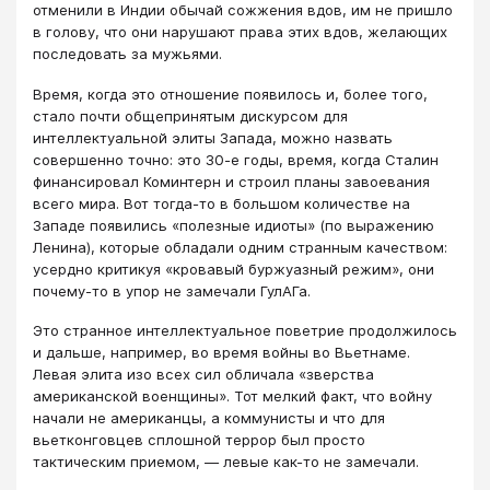
отменили в Индии обычай сожжения вдов, им не пришло
в голову, что они нарушают права этих вдов, желающих
последовать за мужьями.
Время, когда это отношение появилось и, более того,
стало почти общепринятым дискурсом для
интеллектуальной элиты Запада, можно назвать
совершенно точно: это 30-е годы, время, когда Сталин
финансировал Коминтерн и строил планы завоевания
всего мира. Вот тогда-то в большом количестве на
Западе появились «полезные идиоты» (по выражению
Ленина), которые обладали одним странным качеством:
усердно критикуя «кровавый буржуазный режим», они
почему-то в упор не замечали ГулАГа.
Это странное интеллектуальное поветрие продолжилось
и дальше, например, во время войны во Вьетнаме.
Левая элита изо всех сил обличала «зверства
американской военщины». Тот мелкий факт, что войну
начали не американцы, а коммунисты и что для
вьетконговцев сплошной террор был просто
тактическим приемом, — левые как-то не замечали.