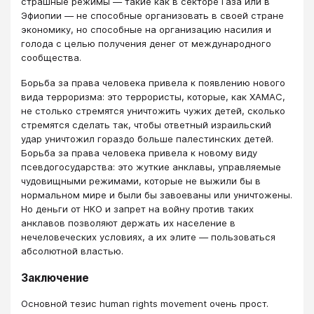
страшные режимы — такие как в секторе Газа или в
Эфиопии — не способные организовать в своей стране
экономику, но способные на организацию насилия и
голода с целью получения денег от международного
сообщества.
Борьба за права человека привела к появлению нового
вида терроризма: это террористы, которые, как ХАМАС,
не столько стремятся уничтожить чужих детей, сколько
стремятся сделать так, чтобы ответный израильский
удар уничтожил гораздо больше палестинских детей.
Борьба за права человека привела к новому виду
псевдогосударства: это жуткие анклавы, управляемые
чудовищными режимами, которые не выжили бы в
нормальном мире и были бы завоеваны или уничтожены.
Но деньги от НКО и запрет на войну против таких
анклавов позволяют держать их население в
нечеловеческих условиях, а их элите — пользоваться
абсолютной властью.
Заключение
Основной тезис human rights movement очень прост.