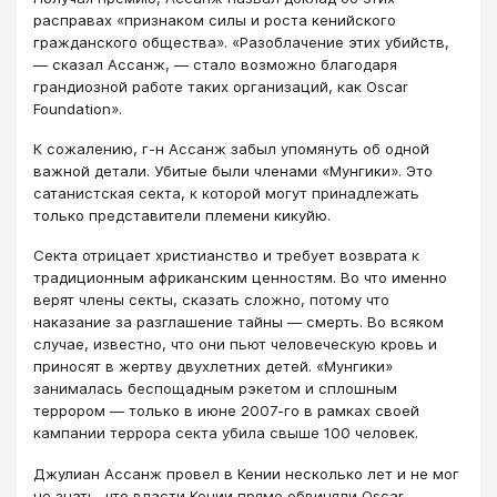
расправах «признаком силы и роста кенийского
гражданского общества». «Разоблачение этих убийств,
— сказал Ассанж, — стало возможно благодаря
грандиозной работе таких организаций, как Oscar
Foundation».
К сожалению, г-н Ассанж забыл упомянуть об одной
важной детали. Убитые были членами «Мунгики». Это
сатанистская секта, к которой могут принадлежать
только представители племени кикуйю.
Секта отрицает христианство и требует возврата к
традиционным африканским ценностям. Во что именно
верят члены секты, сказать сложно, потому что
наказание за разглашение тайны — смерть. Во всяком
случае, известно, что они пьют человеческую кровь и
приносят в жертву двухлетних детей. «Мунгики»
занималась беспощадным рэкетом и сплошным
террором — только в июне 2007-го в рамках своей
кампании террора секта убила свыше 100 человек.
Джулиан Ассанж провел в Кении несколько лет и не мог
не знать, что власти Кении прямо обвиняли Oscar