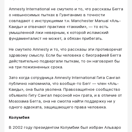
Amnesty International не смутило и то, что рассказы Бегга
о невыносимых пытках в Гуантанамо в точности
совпадают с инструкциями т.н. Manchester Manual «Аль-
Каиды» и отвечают практике «таккийи», — то есть
умышленной лжи неверным, к которой исламский
фундаменталист не может, а обязан прибегать.
Не смутило Amnesty и то, что рассказы эти противоречат
здравому смыслу. Если бы человека с биографией Бегга
действительно подвергали пыткам, то он наговорил бы
на три пожизненных срока.
Зато когда сотрудница Amnesty International Гита Сангал
публично напомнила, что вообще-то Бегг — член «Аль-
Каиды», она была уволена. Правозащитное сообщество
объявило Гиту Сангал персоной нон грата, и в отличие от
Моаззама Бегга, она не смогла найти поддержку ни у
одного адвоката, защищающего права человека.
Колумбия
В 2002 году президентом Колумбии был избран Альваро