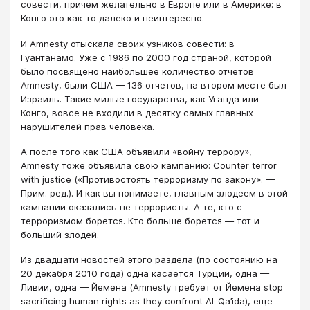
совести, причем желательно в Европе или в Америке: в
Конго это как-то далеко и неинтересно.
И Amnesty отыскала своих узников совести: в
Гуантанамо. Уже с 1986 по 2000 год страной, которой
было посвящено наибольшее количество отчетов
Amnesty, были США — 136 отчетов, на втором месте был
Израиль. Такие милые государства, как Уганда или
Конго, вовсе не входили в десятку самых главных
нарушителей прав человека.
А после того как США объявили «войну террору»,
Amnesty тоже объявила свою кампанию: Counter terror
with justice («Противостоять терроризму по закону». —
Прим. ред.). И как вы понимаете, главным злодеем в этой
кампании оказались не террористы. А те, кто с
терроризмом борется. Кто больше борется — тот и
больший злодей.
Из двадцати новостей этого раздела (по состоянию на
20 декабря 2010 года) одна касается Турции, одна —
Ливии, одна — Йемена (Amnesty требует от Йемена stop
sacrificing human rights as they confront Al-Qa’ida), еще