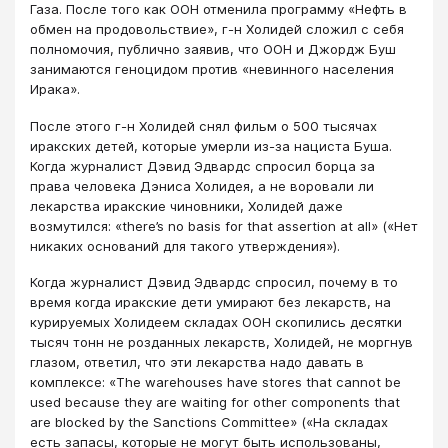
Газа. После того как ООН отменила программу «Нефть в
обмен на продовольствие», г-н Холидей сложил с себя
полномочия, публично заявив, что ООН и Джордж Буш
занимаются геноцидом против «невинного населения
Ирака».
После этого г-н Холидей снял фильм о 500 тысячах
иракских детей, которые умерли из-за нациста Буша.
Когда журналист Дэвид Эдвардс спросил борца за
права человека Дэниса Холидея, а не воровали ли
лекарства иракские чиновники, Холидей даже
возмутился: «there’s no basis for that assertion at all» («Нет
никаких оснований для такого утверждения»).
Когда журналист Дэвид Эдвардс спросил, почему в то
время когда иракские дети умирают без лекарств, на
курируемых Холидеем складах ООН скопились десятки
тысяч тонн не розданных лекарств, Холидей, не моргнув
глазом, ответил, что эти лекарства надо давать в
комплексе: «The warehouses have stores that cannot be
used because they are waiting for other components that
are blocked by the Sanctions Committee» («На складах
есть запасы, которые не могут быть использованы,