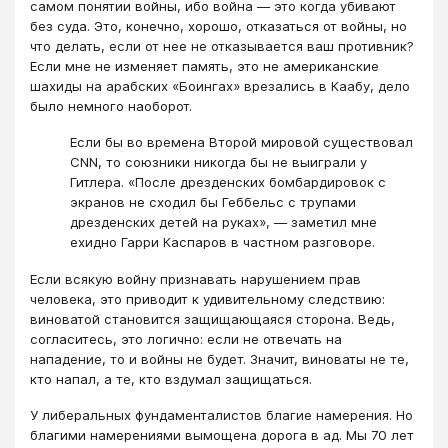
самом понятии войны, ибо война — это когда убивают
без суда. Это, конечно, хорошо, отказаться от войны, но
что делать, если от нее не отказывается ваш противник?
Если мне не изменяет память, это не американские
шахиды на арабских «Боингах» врезались в Каабу, дело
было немного наоборот.
Если бы во времена Второй мировой существовал
CNN, то союзники никогда бы не выиграли у
Гитлера. «После дрезденских бомбардировок с
экранов не сходил бы Геббельс с трупами
дрезденских детей на руках», — заметил мне
ехидно Гарри Каспаров в частном разговоре.
Если всякую войну признавать нарушением прав
человека, это приводит к удивительному следствию:
виноватой становится защищающаяся сторона. Ведь,
согласитесь, это логично: если не отвечать на
нападение, то и войны не будет. Значит, виноваты не те,
кто напал, а те, кто вздумал защищаться.
У либеральных фундаменталистов благие намерения. Но
благими намерениями вымощена дорога в ад. Мы 70 лет