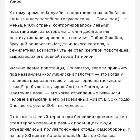
Урибе.
К этому времени Колумбия представляла из себя failed
state («недееспособное государство». — Прим. ред.). Не
меньше 10% страны контролировалось левыми
повстанцами, за которыми стояли десятилетия
институционализированного насилия. Пабло Эскобар,
будущий основатель Медельинского картеля, в
семилетнем возрасте чуть не стал жертвой повстанцев,
вырезавших его родной город Титириби.
Именно левые повстанцы, Chusmeros, завели привычку
под названием «колумбийский галстук» — это когда у
человека разрезали шею и через горло вытаскивали
язык. Еще было популярно Corte de Florero, или
Цветочная ваза, — это когда отрубленные руки-ноги
человека втыкали в его разрезанный живот. В 50-х годах
Chusmeros убили 300 тыс человек.
Ответом на левый террор при бессилии правительства
стал террор правый; в разных провинциях люди
объединялись в полуавтономные отряды самообороны. К
началу XXI века в Autodefencas Unidas de Colombia