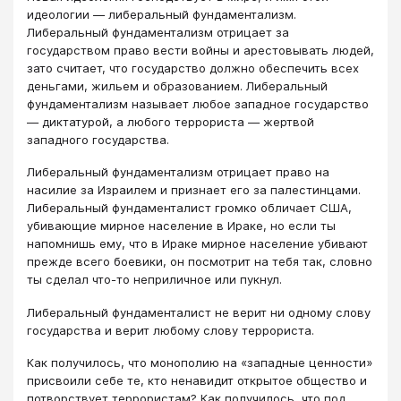
идеологии — либеральный фундаментализм.
Либеральный фундаментализм отрицает за
государством право вести войны и арестовывать людей,
зато считает, что государство должно обеспечить всех
деньгами, жильем и образованием. Либеральный
фундаментализм называет любое западное государство
— диктатурой, а любого террориста — жертвой
западного государства.
Либеральный фундаментализм отрицает право на
насилие за Израилем и признает его за палестинцами.
Либеральный фундаменталист громко обличает США,
убивающие мирное население в Ираке, но если ты
напомнишь ему, что в Ираке мирное население убивают
прежде всего боевики, он посмотрит на тебя так, словно
ты сделал что-то неприличное или пукнул.
Либеральный фундаменталист не верит ни одному слову
государства и верит любому слову террориста.
Как получилось, что монополию на «западные ценности»
присвоили себе те, кто ненавидит открытое общество и
потворствует террористам? Как получилось, что под