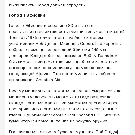
было пилить, народ должен страдать.
Голод в Эфиопии
Голод в Эфиопии в середине 80-х вызвал
необыкновенную активность гуманитарных организаций.
Только в 1985 году концерт Live Aid, в котором
участвовали Боб Дилан, Мадонна, Queen, Led Zeppelin,
собрал в помощь голодающей Эфиопии 249 млн
долларов. Концерт был организован Бобом Гелдофом,
бывшим рок-певцом, ставшим еще более известным
антрепренером, специализирующимся на помощи
голодающей Африке. Еще сотни миллионов собрала
организация Christian Aid.
Ничему миллионы не помогли: от голода умерло свыше
миллиона человек. А в марте 2010 года разразился
скандал: бывший эфиопский мятежник Арегави Берхе,
поссорившись с бывшим главой мятежников, а ныне
главой Эфиопии Мелесом Зенави, заявил BBC, что 95%
гуманитарной помощи пошло на закупку оружия.
Его заявление вызвало бурю возмущения. Боб Гелдоф