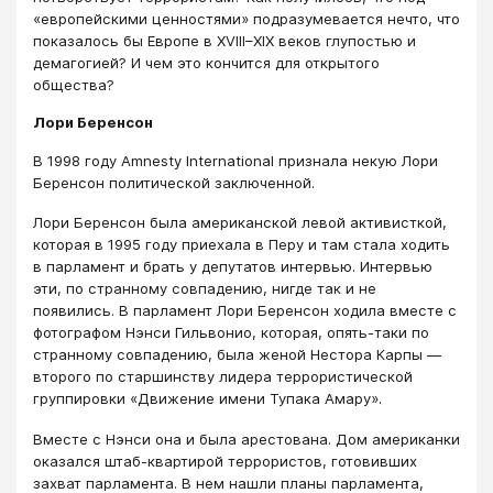
«европейскими ценностями» подразумевается нечто, что
показалось бы Европе в XVIII–XIX веков глупостью и
демагогией? И чем это кончится для открытого
общества?
Лори Беренсон
В 1998 году Amnesty International признала некую Лори
Беренсон политической заключенной.
Лори Беренсон была американской левой активисткой,
которая в 1995 году приехала в Перу и там стала ходить
в парламент и брать у депутатов интервью. Интервью
эти, по странному совпадению, нигде так и не
появились. В парламент Лори Беренсон ходила вместе с
фотографом Нэнси Гильвонио, которая, опять-таки по
странному совпадению, была женой Нестора Карпы —
второго по старшинству лидера террористической
группировки «Движение имени Тупака Амару».
Вместе с Нэнси она и была арестована. Дом американки
оказался штаб-квартирой террористов, готовивших
захват парламента. В нем нашли планы парламента,