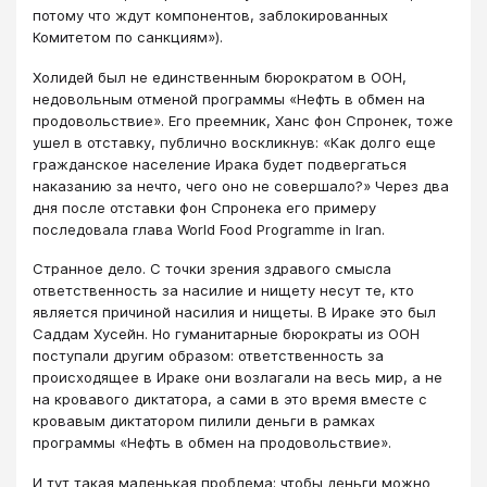
потому что ждут компонентов, заблокированных
Комитетом по санкциям»).
Холидей был не единственным бюрократом в ООН,
недовольным отменой программы «Нефть в обмен на
продовольствие». Его преемник, Ханс фон Спронек, тоже
ушел в отставку, публично воскликнув: «Как долго еще
гражданское население Ирака будет подвергаться
наказанию за нечто, чего оно не совершало?» Через два
дня после отставки фон Спронека его примеру
последовала глава World Food Programmе in Iran.
Странное дело. С точки зрения здравого смысла
ответственность за насилие и нищету несут те, кто
является причиной насилия и нищеты. В Ираке это был
Саддам Хусейн. Но гуманитарные бюрократы из ООН
поступали другим образом: ответственность за
происходящее в Ираке они возлагали на весь мир, а не
на кровавого диктатора, а сами в это время вместе с
кровавым диктатором пилили деньги в рамках
программы «Нефть в обмен на продовольствие».
И тут такая маленькая проблема: чтобы деньги можно