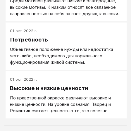
Среди мотивов различают низкие и благородные,
высокие мотивы. К низким относят все связанное
направленностью на себя за счет других, к высоким
— связанное с направленностью на помощь другим
за свой счет
01 окт. 2022 г.
Потребность
Объективное положение нужды или недостатка
чего-либо, необходимого для нормального
функционирования живой системы.
01 окт. 2022 г.
Высокие и низкие ценности
По нравственной окраске различают высокие и
низкие ценности. На уровне сознания, Творец и
Романтик считает ценностью то, что полезно
людям и обществу в целом.