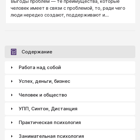
Выгоды проблем ― те преимущества, которые
человек имеет в связи с проблемой, то, ради чего
люди нередко создают, поддерживают и
переживают собственные проблемы, в связи с чем
люди предпочитают осознавать свои трудности в
формате проблем, а не в формате обычных
жизненных сложностей или затруднений, не в
формате творческих задач.
Содержание
Работа над собой
Успех, деньги, бизнес
Человек и общество
УПП, Синтон, Дистанция
Практическая психология
Занимательная психология