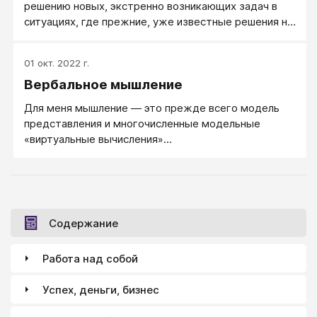
решению новых, экстренно возникающих задач в
ситуациях, где прежние, уже известные решения не
срабатывают. Творческое и конструктивное,
развитое мышление действительно способно
01 окт. 2022 г.
справляться с такими задачами, но это не значит,
Вербальное мышление
что если кто-то не нашел творческого решения в
новой для него ситуации, у него мышление
Для меня мышление — это прежде всего модель
отсутствовало. В своих простейших формах
представления и многочисленные модельные
мышление, как процесс, это всего лишь
«виртуальные вычисления»...
переработка информации в потоке течения мыслей,
образов и ощущений.
Содержание
Работа над собой
Успех, деньги, бизнес