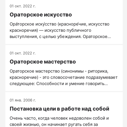
01 окт. 2022 г.
Ораторское искусство
Ора́торское иску́сство (красноре́чие, искусство
красноречия) — искусство публичного
выступления, с целью убеждения. Ораторское
искусство не следует путать с красноречием в
смысле ораторских способностей — умением
01 окт. 2022 г.
говорить красиво, вдохновенно и убедительно,
Ораторское мастерство
независимо от того, является ли оно врождённым
талантом (естественное красноречие) или
Ораторское мастерство (синонимы - риторика,
навыком, приобретённым в процессе обучения
красноречие) - это словосочетание подразумевает
(искусственное красноречие). Ораторское
следующее: Способности и умение говорить
искусство и свойства ораторской речи изучает
красиво и ярко, убедительно, вкусно и
наука риторика.
завлекательно. Изысканная речь, построенная на
01 янв. 2006 г.
ораторских приемах; высокая степень мастерства
Постановка цели в работе над собой
публичного выступления.
Очень часто, когда человек недоволен собой и
своей жизнью, он начинает ругать себя за