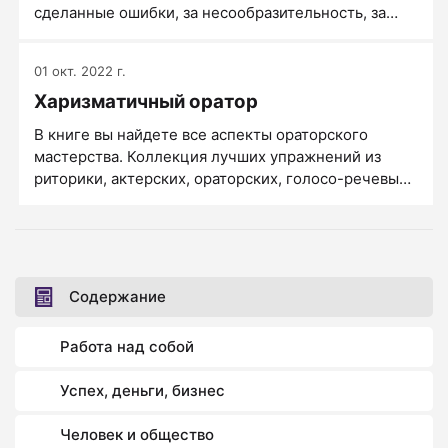
сделанные ошибки, за несообразительность, за
проявленную трусость, за лень и несобранность.
01 окт. 2022 г.
Харизматичный оратор
В книге вы найдете все аспекты ораторского
мастерства. Коллекция лучших упражнений из
риторики, актерских, ораторских, голосо-речевых
тренингов позволит вам сразу же, по ходу чтения
книги, улучшать свои ораторские навыки.
Содержание
Работа над собой
Успех, деньги, бизнес
Человек и общество