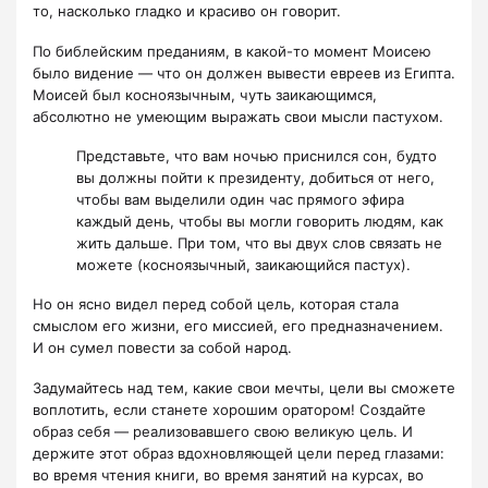
то, насколько гладко и красиво он говорит.
По библейским преданиям, в какой-то момент Моисею
было видение — что он должен вывести евреев из Египта.
Моисей был косноязычным, чуть заикающимся,
абсолютно не умеющим выражать свои мысли пастухом.
Представьте, что вам ночью приснился сон, будто
вы должны пойти к президенту, добиться от него,
чтобы вам выделили один час прямого эфира
каждый день, чтобы вы могли говорить людям, как
жить дальше. При том, что вы двух слов связать не
можете (косноязычный, заикающийся пастух).
Но он ясно видел перед собой цель, которая стала
смыслом его жизни, его миссией, его предназначением.
И он сумел повести за собой народ.
Задумайтесь над тем, какие свои мечты, цели вы сможете
воплотить, если станете хорошим оратором! Создайте
образ себя — реализовавшего свою великую цель. И
держите этот образ вдохновляющей цели перед глазами:
во время чтения книги, во время занятий на курсах, во