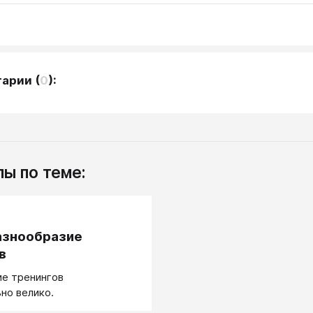
тарии
(
0
):
ы по теме:
.
азнообразие
в
е тренингов
но велико.