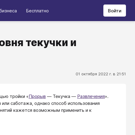
бизнеса
Бесплатно
Войти
овня текучки и
01 октября 2022 г. в 21:51
щью тройки «
Прорыв
― Текучка ―
Развлечения
».
 или саботажа, однако способ использования
понятий кажется возможным применить и к