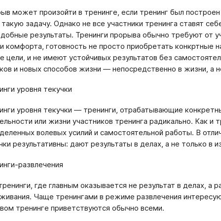
ыв может произойти в тренинге, если тренинг был построен
 такую задачу. Однако не все участники тренинга ставят себ
одобные результаты. Тренинги прорыва обычно требуют от у
и комфорта, готовность не просто приобретать конкртные на
е цели, и не имеют устойчивых результатов без самостояте
ков и новых способов жизни ― непосредственно в жизни, а не
инги уровня текучки
инги уровня текучки ― тренинги, отрабатывающие конкретны
ельности или жизни участников тренинга радикально. Как и 
деленных волевых усилий и самостоятельной работы. В отлич
чки результативны: дают результаты в делах, а не только в 
инги-развлечения
тренинги, где главным оказывается не результат в делах, а 
живания. Чаще тренингами в режиме развлечения интересую
вом тренинге приветствуются обычно всеми.