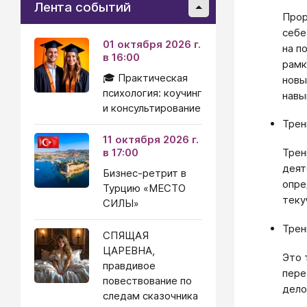
Лента событий
Прор
себе
01 октября 2026 г.
на п
в 16:00
рамк
🎓 Практическая
новы
психология: коучинг
навы
и консультирование
Трен
11 октября 2026 г.
в 17:00
Трен
деят
Бизнес-ретрит в
опре
Турцию «МЕСТО
теку
СИЛЫ»
Трен
СПЯЩАЯ
ЦАРЕВНА,
Это 
правдивое
пере
повествование по
дело
следам сказочника