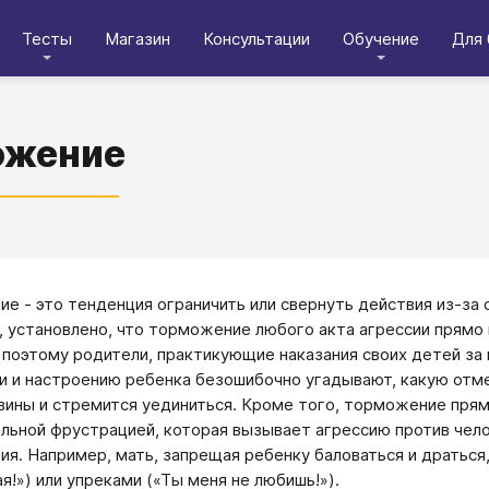
Тесты
Магазин
Консультации
Обучение
Для 
ожение
е - это тенденция ограничить или свернуть действия из-за
, установлено, что торможение любого акта агрессии прямо
 поэтому родители, практикующие наказания своих детей за 
и и настроению ребенка безошибочно угадывают, какую отме
вины и стремится уединиться. Кроме того, торможение прям
льной фрустрацией, которая вызывает агрессию против чело
я. Например, мать, запрещая ребенку баловаться и дратьс
я!») или упреками («Ты меня не любишь!»).