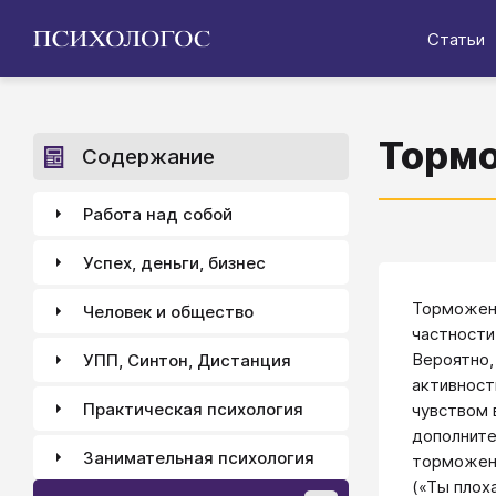
Статьи
Торм
Содержание
Работа над собой
Успех, деньги, бизнес
Торможени
Человек и общество
частности
Вероятно,
УПП, Синтон, Дистанция
активност
Практическая психология
чувством 
дополните
Занимательная психология
торможени
(«Ты плоха