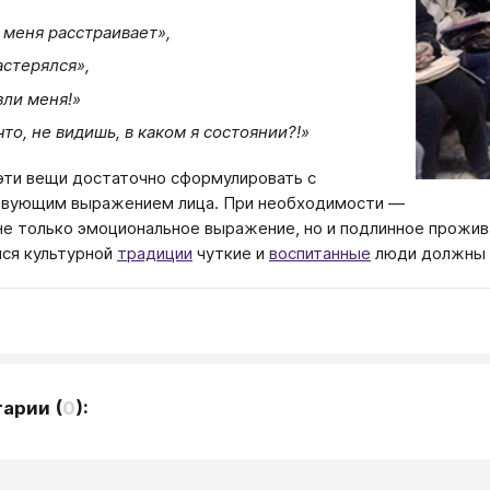
 меня расстраивает»,
астерялся»,
зли меня!»
что, не видишь, в каком я состоянии?!»
эти вещи достаточно сформулировать с
твующим выражением лица. При необходимости —
не только эмоциональное выражение, но и подлинное прожи
ся культурной
традиции
чуткие и
воспитанные
люди должны т
тарии
(
0
):