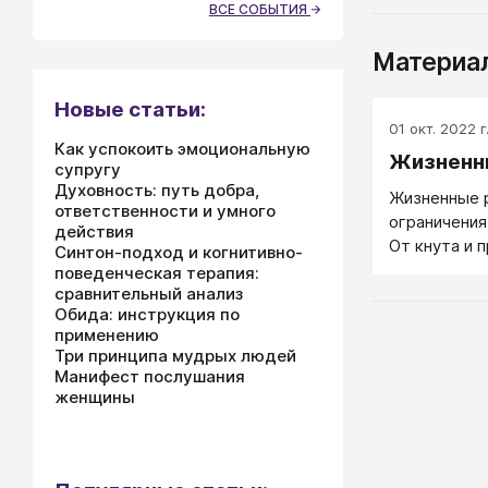
ВСЕ СОБЫТИЯ
Материал
Новые статьи:
01 окт. 2022 г
Как успокоить эмоциональную
Жизненн
супругу
Духовность: путь добра,
Жизненные 
ответственности и умного
ограничения
действия
От кнута и 
Синтон-подход и когнитивно-
отличаются 
поведенческая терапия:
или давления
сравнительный анализ
Обида: инструкция по
не на кого.
применению
Три принципа мудрых людей
Манифест послушания
женщины