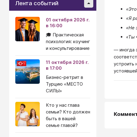
Лента событий
«Это
«Я р
01 октября 2026 г.
в 16:00
«Не 
🎓 Практическая
«Ты 
психология: коучинг
и консультирование
— иногда 
соответс
11 октября 2026 г.
устроить 
в 17:00
устоявшей
Бизнес-ретрит в
Турцию «МЕСТО
СИЛЫ»
Кто у нас глава
семьи? Кто должен
Коммен
быть в вашей
семье главой?