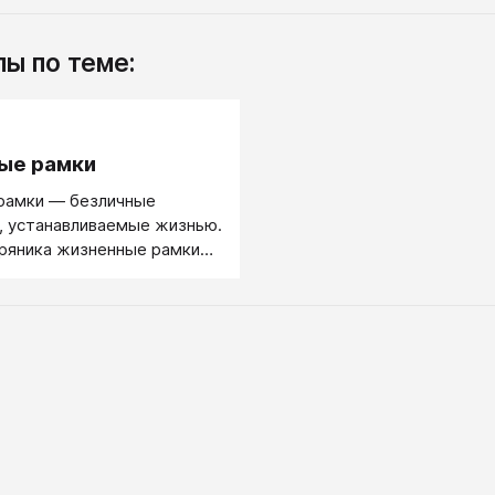
ы по теме:
.
ые рамки
рамки — безличные
, устанавливаемые жизнью.
пряника жизненные рамки
безличностью мотивации
: они есть, а жаловаться