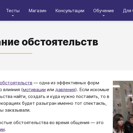
Тесты
Магазин
Консультации
Обучение
Для 
ние обстоятельств
обстоятельств
— одна из эффективных форм
о влияния (
мотивации
или
давления
). Если искомые
ьства найти, создать и куда нужно поставить, то в
корациях будет разыгран именно тот спектакль,
ы заказывали.
стые обстоятельства во время общения — это
ии
.