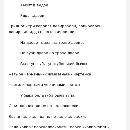
Тырят в вёдра
Ядра кедров
Тридцать три корабля лавировали, лавировали,
лавировали, да не вылавировали.
На дворе трава, на траве дрова,
Не руби дрова на траве двора.
Бык тупогуб, тупогубенький бычок.
​​​​​​​​​​​​​​​​​​​​​Четыре черненьких чумазеньких чертенка
Чертили черными чернилами чертеж.
У быка бела губа была тупа.
Сшит колпак, да не по-колпаковски,
Вылит колокол, да не по-колоколовски,
Надо колпак переколпаковать, перевыколпаковать,