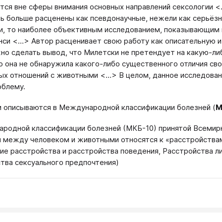
тся вне сферы внимания основных направлений сексологии 
ь больше расценены как псевдонаучные, нежели как серьёзн
и, то наиболее объективным исследованием, показывающим м
нси <…> Автор расценивает свою работу как описательную и 
но сделать вывод, что Милетски не претендует на какую-ли
о она не обнаружила какого-либо существенного отличия св
ых отношений с животными <…> В целом, данное исследован
облему.
 описываются в Международной классификации болезней (
М
родной классификации болезней (МКБ-10) принятой Всемирн
 между человеком и животными относятся к «расстройствам 
ие расстройства и расстройства поведения, Расстройства ли
тва сексуального предпочтения)