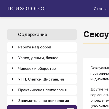
Статьи
Сексу
Содержание
Работа над собой
Успех, деньги, бизнес
Сексуальн
Человек и общество
постоянно
индивидам
УПП, Синтон, Дистанция
Другие че
Практическая психология
гормональ
определён
Занимательная психология
(самоиден