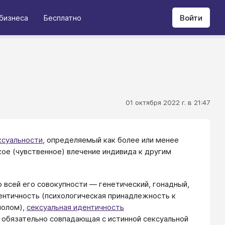
бизнеса
Бесплатно
Войти
01 октября 2022 г. в 21:47
ксуальности
, определяемый как более или менее
ое (чувственное) влечение индивида к другим
 всей его совокупности — генетический, гонадный,
дентичность (психологическая принадлежность к
полом),
сексуальная идентичность
е обязательно совпадающая с истинной сексуальной