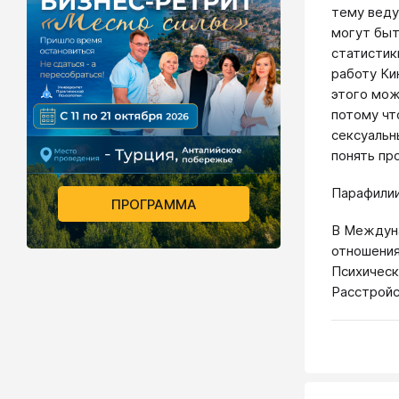
тему веду
могут быт
статистик
работу Ки
этого мож
потому чт
сексуальн
понять пр
Парафилии
ПРОГРАММА
В Междуна
отношения
Психическ
Расстройс