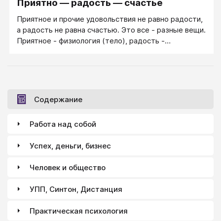
Приятно — радость — счастье
Приятное и прочие удовольствия не равно радости,
а радость не равна счастью. Это все - разные вещи.
Приятное - физиология (тело), радость -
психология (душа), а счастье - философия жизни
(ум). Радость - жизнь в ощущении "мир прекрасен".
Эмоция радости — меньше, чем счастье, но больше,
чем просто ощущение удовольствия. Последнее
приносят нам простые чувственные ощущения —
Содержание
например, вкусовые или осязательные.
Удовольствие совсем не обязательно
Работа над собой
сопровождается переживанием радости.
Успех, деньги, бизнес
Человек и общество
УПП, Синтон, Дистанция
Практическая психология