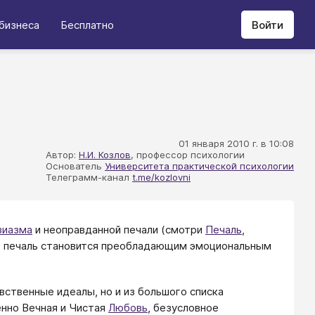
бизнеса
Бесплатно
Войти
01 января 2010 г. в 10:08
Автор:
Н.И. Козлов
, профессор психологии
Основатель
Университета практической психологии
Телеграмм-канал
t.me/kozlovni
зиазма
и неоправданной печали (смотри
Печаль
,
я, печаль становится преобладающим эмоциональным
вственные идеалы, но и из большого списка
енно Вечная и Чистая
Любовь
, безусловное