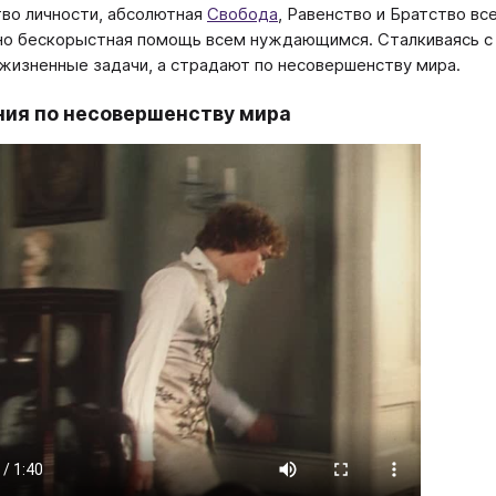
во личности, абсолютная
Свобода
, Равенство и Братство вс
о бескорыстная помощь всем нуждающимся. Сталкиваясь с т
жизненные задачи, а страдают по несовершенству мира.
ия по несовершенству мира