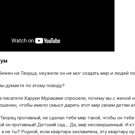
кум
бижен на Творца, неужели он не мог создать мир и людей 
вы думаете по этому поводу?
а писателя Харуки Мураками спросили, почему вы с женой не
ршенен, чтобы имело смысл дарить этот мир своим детям ил
 Творец противный, не сделал тебе мир такой, чтобы он тебе 
кой он противный! Детский сад… Да, мир несовершенный. И к
, а не ты? Родной, если квартира захламлена, эту квартиру 