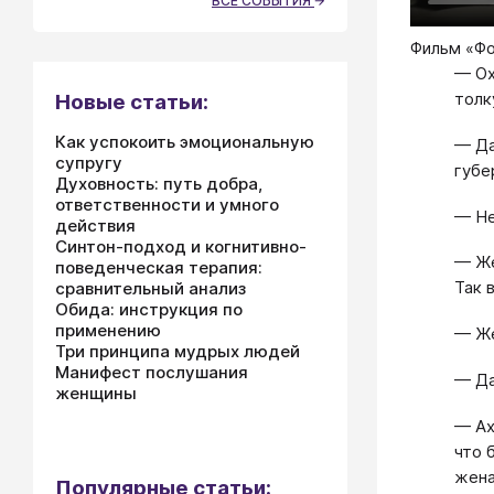
ВСЕ СОБЫТИЯ
Фильм «Ф
— Ох
толк
Новые статьи:
Как успокоить эмоциональную
— Да
супругу
губе
Духовность: путь добра,
ответственности и умного
— Не
действия
Синтон-подход и когнитивно-
— Же
поведенческая терапия:
Так 
сравнительный анализ
Обида: инструкция по
применению
— Же
Три принципа мудрых людей
Манифест послушания
— Да
женщины
— Ах
что 
жена
Популярные статьи: