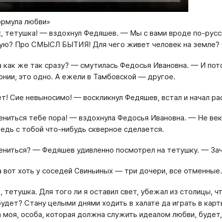
ормула любви»
, тетушка! — вздохнул Федяшев. — Мы с вами вроде по-русск
ую? Про СМЫСЛ БЫТИЯ! Для чего живет человек на земле?
 как же так сразу? — смутилась Федосья Ивановна. — И пот
рнии, это одно. А ежели в Тамбовской — другое.
т! Сие невыносимо! — воскликнул Федяшев, встал и начал ра
ниться тебе пора! — вздохнула Федосья Ивановна. — Не век 
ведь с тобой что-нибудь скверное сделается.
ниться? — Федяшев удивленно посмотрел на тетушку. — Зач
 вот хоть у соседей Свиньиных — три дочери, все отменные
, тетушка. Для того ли я оставил свет, убежал из столицы, 
будет? Стану целыми днями ходить в халате да играть в ка
 моя, особа, которая должна служить идеалом любви, будет, 