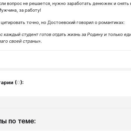
сли вопрос не решается, нужно заработать денюжек и снять 
Мужчина, за работу!
 цитировать точно, но Достоевский говорил о романтиках:
ас каждый студент готов отдать жизнь за Родину и только е
лаго своей страны».
тарии
(
0
):
ы по теме: