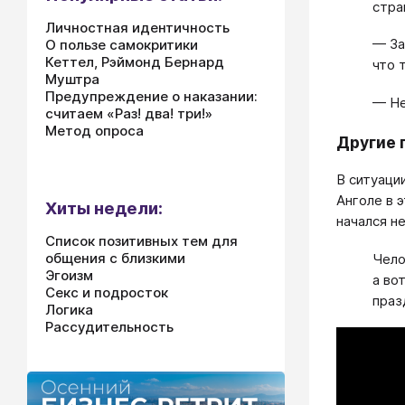
стра
Личностная идентичность
— За
О пользе самокритики
Кеттел, Рэймонд Бернард
что 
Муштра
Предупреждение о наказании:
— Не
считаем «Раз! два! три!»
Метод опроса
Другие 
В ситуаци
Анголе в 
Хиты недели:
начался н
Список позитивных тем для
общения с близкими
Чело
Эгоизм
а во
Секс и подросток
праз
Логика
Рассудительность