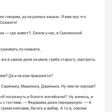
и говорим, да на разных языках. Я вам про что
 Скажите!
ом — где живет?. Ежели у нас, в Смоленской
схаживать по комнате.
же в самом деле на меня, гриба старого, смотреть.
ем? Да и на ком прикажете?
. Сашенька, Машенька, Дашенька. Ну чем не хороши?
чтоб погрязнуть в болоте житейском?. Ну женюсь, и
рты с гостями. — Федяшева даже передернуло. — А
гремя ключами, бегать в амбар. А то и, совсем