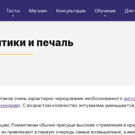
Тесты
Магазин
Консультации
Обучение
Для 
тики и печаль
тиков очень характерно чередование необоснованного
энту
хондрия
). С возрастом количество энтузиазма уменьшаетс
рцам, Романтикам обычно присущи высокие стремления и нра
 их привлекают в первую очередь самые возвышенные, а им