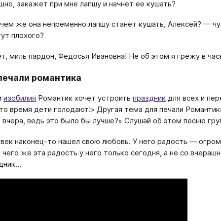
шно, закажет при мне лапшу и начнет ее кушать?
чем же она непременно лапшу станет кушать, Алексей? — чут
тут плохого?
т, миль пардон, Федосья Ивановна! Не об этом я грежу в час
печали романтика
и
изобилия
Романтик хочет устроить
праздник
для всех и пер
это время дети голодают!» Другая тема для печали Романтика
е вчера, ведь это было бы лучше?» Слушай об этом песню гру
век наконец-то нашел свою любовь. У него радость — огром
т чего же эта радость у него только сегодня, а не со вчера
дник…