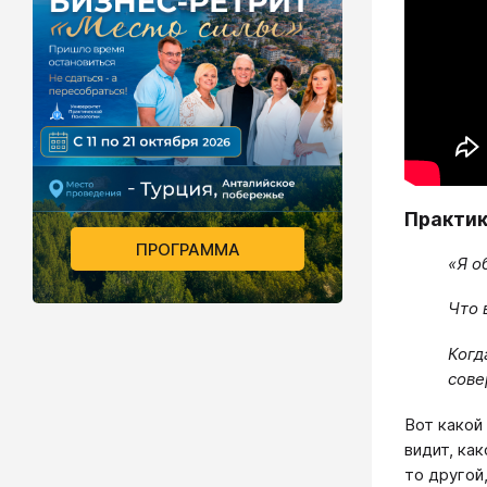
Практи
ПРОГРАММА
«Я о
Что 
Когд
сове
Вот какой
видит, ка
то другой