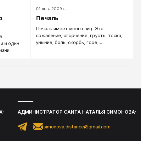
01 янв. 2009 г.
о
Печаль
Печаль имеет много лиц. Это
сожаление, огорчение, грусть, тоска,
в
уныние, боль, скорбь, горе,
и и один
меланхолия… — так проявляет себя
изни.
одна из распространенных негативных
базовых эмоций, возникающая при
отсутствии удовлетворения либо
потере чего-либо. Какой бы ни была
печаль, она всегда противоположна
радости.
Х:
АДМИНИСТРАТОР САЙТА
НАТАЛЬЯ СИМОНОВА
:
simonova.distance@gmail.com