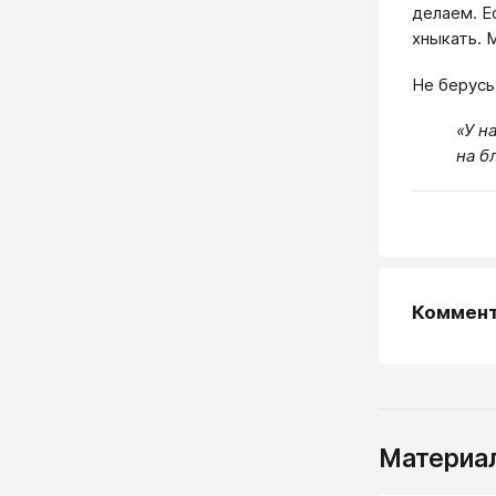
делаем. Е
хныкать. 
Не берусь
«У н
на б
Коммен
Материал