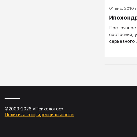
01 янв. 2010 г
Ипохондр
Постоянное
состояния, 
серьезного 
беспокойств
здоровья пр
объективны
©2009-
2026
«
Психологос
»
Политика конфиденциальности