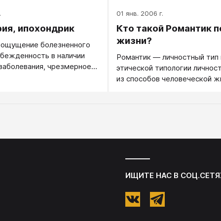
.
01 янв. 2006 г.
ия, ипохондрик
Кто такой Романтик п
жизни?
 ощущение болезненного
убежденность в наличии
Романтик — личностный тип 
заболевания, чрезмерное
этической типологии личност
о по поводу своего
из способов человеческой ж
и отсутствии к тому
м причин.
ИЩИТЕ НАС В СОЦ.СЕТЯ