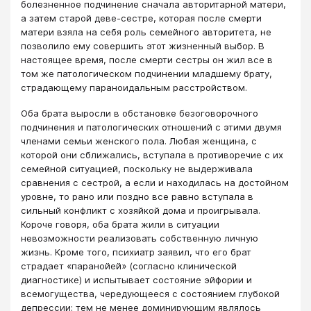
болезненное подчинение сначала авторитарной матери,
а затем старой деве-сестре, которая после смерти
матери взяла на себя роль семейного авторитета, не
позволило ему совершить этот жизненный выбор. В
настоящее время, после смерти сестры он жил все в
том же патологическом подчинении младшему брату,
страдающему параноидальным расстройством.
Оба брата выросли в обстановке безоговорочного
подчинения и патологических отношений с этими двумя
членами семьи женского пола. Любая женщина, с
которой они сближались, вступала в противоречие с их
семейной ситуацией, поскольку не выдерживала
сравнения с сестрой, а если и находилась на достойном
уровне, то рано или поздно все равно вступала в
сильный конфликт с хозяйкой дома и проигрывала.
Короче говоря, оба брата жили в ситуации
невозможности реализовать собственную личную
жизнь. Кроме того, психиатр заявил, что его брат
страдает «паранойей» (согласно клинической
диагностике) и испытывает состояние эйфории и
всемогущества, чередующееся с состоянием глубокой
депрессии: тем не менее доминирующим являлось