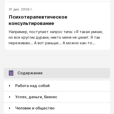
открытым для самых различных терапевтических
31 дек. 2009 г.
действий является поле возможных видов
Психотерапевтическое
вмешательства. В этом контексте можно добавить,
что иной раз именно творческая находка — скорее,
консультирование
чем холодная техника — может привести к
Например, поступает запрос типа: «Я такая умная,
изобретению неожиданного и непредвиденного
но все кругом дураки, никто меня не ценит. Я так
хода, способного встряхнуть ригидную систему
переживаю... А вот раньше... А можно как-то
патологии и открыть в ней брешь для проникновения
вернуть то состояние?» — Тут требуется
изменений.
психотерапевтическое консультирование надолго, с
разбором полетов и научением клиента переходу
от роли Жертвы к позиции Автора. Здесь пойдет
вход весь инструментарий, от выслушивания
Содержание
жалобы до инструкций.
Работа над собой
Успех, деньги, бизнес
Человек и общество