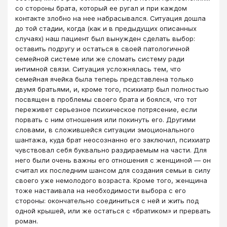
со стороны брата, который ее ругал и при каждом
контакте злобно на нее набрасывался. Ситуация дошла
до той стадии, когда (как и в предыдущих описанных
случаях) наш пациент был вынужден сделать выбор:
оставить подругу и остаться в своей патологичной
семейной системе или же сломать систему ради
интимной связи. Ситуация усложнялась тем, что
семейная ячейка была теперь представлена только
двумя братьями, и, кроме того, психиатр был полностью
посвящен в проблемы своего брата и боялся, что тот
переживет серьезное психическое потрясение, если
порвать с ним отношения или покинуть его. Другими
словами, в сложившейся ситуации эмоционального
шантажа, куда брат неосознанно его заключил, психиатр
чувствовал себя буквально раздираемым на части. Для
него были очень важны его отношения с женщиной — он
считал их последним шансом для создания семьи в силу
своего уже немолодого возраста. Кроме того, женщина
тоже настаивала на необходимости выбора с его
стороны: окончательно соединиться с ней и жить под
одной крышей, или же остаться с «братиком» и прервать
роман.