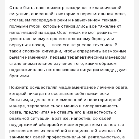
Стало быть, наш психиатр находился в классической
ситуации, описанной в истории о нерешительном осле,
стоявшем посередине реки и навьюченном тюками,
полными губок, которые становились все тяжелее от
наполнявшей их воды. Осел никак не мог решить —
двигаться ли ему к противоположному берегу или
вернуться назад, — пока его не унесло течением. В
такой сложной ситуации, чтобы определить возможные
рычаги изменения, первым терапевтическим маневром
стало внимательное изучение того, каким образом
поддерживалась патологическая ситуация между двумя
братьями.
Психиатр осуществлял медикаментозное лечение брата,
который никогда не осознавал себя психически
больным, и делал это в смиренной и неавторитарной
манере, терпеливо снося манию и гиперактивность
брата, предпочитая не ставить его в известность о
реальной ситуации. Брат же, напротив, со своей
неудержимой эйфорией и всемогуществом полностью
распоряжался их семейной и социальной жизнью. Он
занимался своей профессиональной деятельностью, а