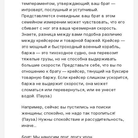
темпераментом, утверждающий; ваш брат —
интроверт, послушный и уступчивый.
Представляется очевидным: ваш брат в этом
семейном измерении может чувствовать, что его
сбивает с ног эта ваша чрезмерная скорость.
Знаете, разница между вами подобна различию
между крейсером и товарной баржей. Крейсер —
это мощный и быстроходный военный корабль,
баржа — это тихоходное судно, она перевозит
тяжелые грузы, но не способна выдерживать
большие скорости. Представьте себе, что вы по
отношению к брату — крейсер, тянущий на буксире
товарную баржу. Если крейсер слишком ускорится,
баржа не выдержит скорости, она может
сломаться или перевернуться, или ее унесет
водой. (Пауза.)
Например, сейчас вы пустились на поиски
женщины; спокойно, не надо так торопиться!
(Пауза.) Нужны спокойствие и рассудительность,
иначе...
Брат:
Мы наносим друг другу урон.