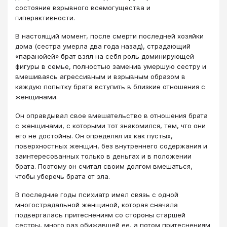
состояние взрывного всемогущества и
гиперактивности.
В настоящий момент, после смерти последней хозяйки
дома (сестра умерла два года назад), страдающий
«паранойей» брат взял на себя роль доминирующей
фигуры в семье, полностью заменив умершую сестру и
вмешиваясь агрессивным и взрывным образом в
каждую попытку брата вступить в близкие отношения с
женщинами.
Он оправдывал свое вмешательство в отношения брата
с женщинами, с которыми тот знакомился, тем, что они
его не достойны. Он определял их как пустых,
поверхностных женщин, без внутреннего содержания и
заинтересованных только в деньгах и в положении
брата. Поэтому он считал своим долгом вмешаться,
чтобы уберечь брата от зла.
В последние годы психиатр имел связь с одной
многострадальной женщиной, которая сначала
подвергалась притеснениям со стороны старшей
сестры, много раз обижавшей ее, а потом притеснениям