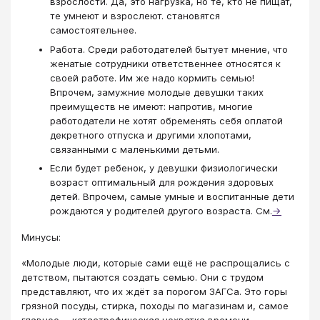
взрослости. Да, это нагрузка, но те, кто не пищат,
те умнеют и взрослеют. становятся
самостоятельнее.
Работа. Среди работодателей бытует мнение, что
женатые сотрудники ответственнее относятся к
своей работе. Им же надо кормить семью!
Впрочем, замужние молодые девушки таких
преимуществ не имеют: напротив, многие
работодатели не хотят обременять себя оплатой
декретного отпуска и другими хлопотами,
связанными с маленькими детьми.
Если будет ребенок, у девушки физиологически
возраст оптимальный для рождения здоровых
детей. Впрочем, самые умные и воспитанные дети
рождаются у родителей другого возраста. См.
→
Минусы:
«Молодые люди, которые сами ещё не распрощались с
детством, пытаются создать семью. Они с трудом
представляют, что их ждёт за порогом ЗАГСа. Это горы
грязной посуды, стирка, походы по магазинам и, самое
главное, - катастрофическая нехватка времени.