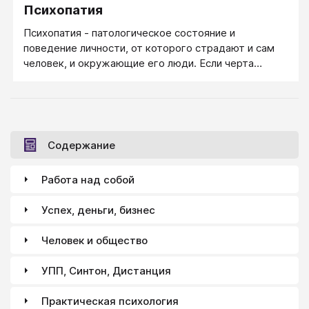
Психопатия
Психопатия - патологическое состояние и
поведение личности, от которого страдают и сам
человек, и окружающие его люди. Если черта
характера зашкаливает так, что серьезно мешает
жить и тебе, и другим, - это психопатия, это
область психиатрии. При этом "психопатия" сегодня
не самый распространенный термин, в настоящее
время в психиатрии и патопсихологии чаще говорят
Содержание
не о психопатии, а о "расстройстве личности".
Работа над собой
Успех, деньги, бизнес
Человек и общество
УПП, Синтон, Дистанция
Практическая психология