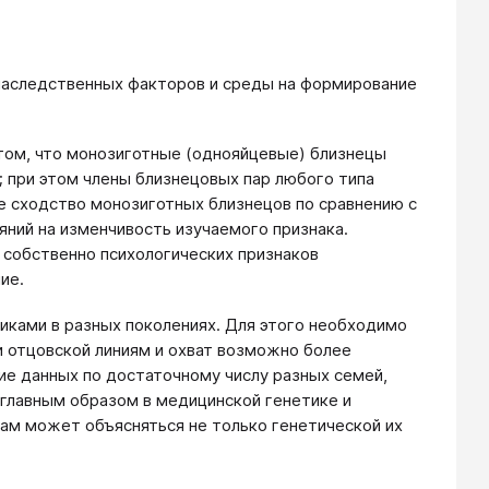
аследственных факторов и среды на формирование
 том, что монозиготные (однояйцевые) близнецы
 при этом члены близнецовых пар любого типа
е сходство монозиготных близнецов по сравнению с
ний на изменчивость изучаемого признака.
 собственно психологических признаков
ие.
ками в разных поколениях. Для этого необходимо
и отцовской линиям и охват возможно более
ие данных по достаточному числу разных семей,
главным образом в медицинской генетике и
кам может объясняться не только генетической их