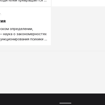
родителей превращается в
передают программы в бол
гены у ребёнка.
степени не следующему пок
.
через поколение, то есть ва
будут не у ваших детей, а у 
гия
внуков. А у ваших детей - ге
еском определении,
родителей.
— наука о закономерностях
функционирования психики и
 деятельности человека.
изучает внутренний,
енный мир человека и
едения нормальных,
оровых людей. Психология
е объяснения, почему
ет себя так или иначе.