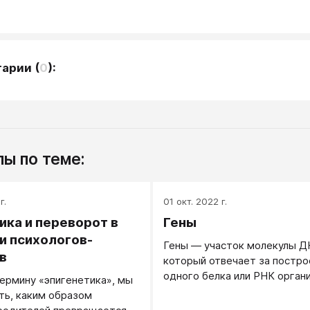
тарии
(
0
):
ы по теме:
г.
01 окт. 2022 г.
ика и переворот в
Гены
 психологов-
Гены — участок молекулы Д
в
который отвечает за постро
одного белка или РНК орган
ермину «эпигенетика», мы
отвечают за врожденные ос
ть, каким образом
психотип и здоровье ребенка