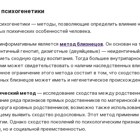
 психогенетики
ихогенетики — методы, позволяющие определить влияние н
ных психических особенностей человека.
 информативным является
метод близнецов
. Он основан на
нтичный генотип, дизиготные (двуяйцевые) — неидентичный;
еть сходную среду воспитания. Тогда большее внутрипарно
ми может свидетельствовать о наличии наследственных влия
ное ограничение этого метода состоит в том, что сходство
ных близнецов может иметь и негенетическое происхожден
ический метод
— исследование сходства между родственни
ание ряда признаков прямых родственников по материнской 
круга кровных родственников; возможно также использован
ему выявить сходство родословных. Этот метод применим 
гии. Однако сходство поколений по психологическим призна
, но и социальной преемственностью.