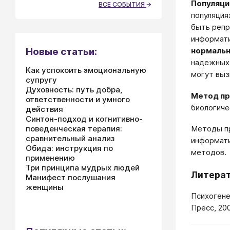
Популяци
ВСЕ СОБЫТИЯ
популяция
быть репр
информати
нормальн
Новые статьи:
надежных 
Как успокоить эмоциональную
могут выз
супругу
Духовность: путь добра,
Метод пр
ответственности и умного
биологиче
действия
Синтон-подход и когнитивно-
поведенческая терапия:
Методы пр
сравнительный анализ
информати
Обида: инструкция по
методов.
применению
Три принципа мудрых людей
Литера
Манифест послушания
женщины
Психогене
Пресс, 200