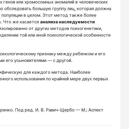
х генов или хромосомных аномалий в человеческих
мо обследовать большую группу лиц, которая должна
о популяции в целом. Этот метод также более
и. Что же касается
анализа наследуемости
 изолированно от других методов психогенетики,
еделении той или иной психологической особенности
сихологическому признаку между ребенком и его
ми его усыновителями — с другой.
ифическую для каждого метода. Наиболее
ного использования по крайней мере двух первых
горенко. Под ред. И. В. Равич-Щербо — М.; Аспект