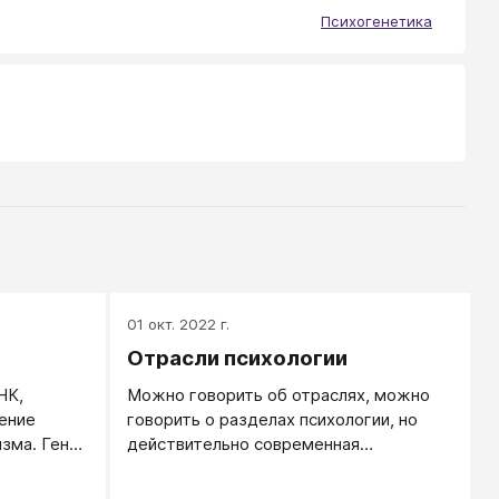
Психогенетика
01 окт. 2022 г.
Отрасли психологии
НК,
Можно говорить об отраслях, можно
ение
говорить о разделах психологии, но
изма. Гены
действительно современная
обенности,
психология представляет из себя
. Гены
сильно разветвленную науку. В