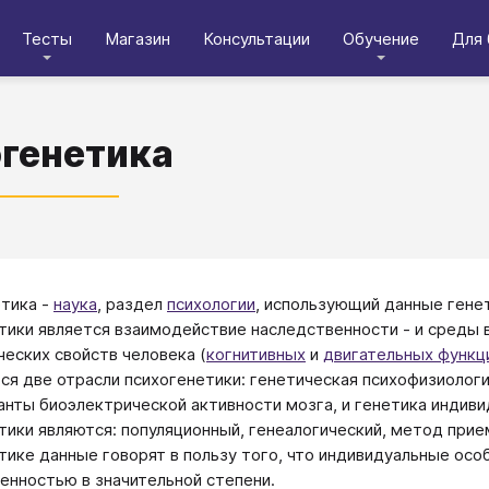
Тесты
Магазин
Консультации
Обучение
Для 
генетика
тика -
наука
, раздел
психологии
, использующий данные гене
тики является взаимодействие наследственности - и среды
ческих свойств человека (
когнитивных
и
двигательных функц
ся две отрасли психогенетики: генетическая психофизиоло
нты биоэлектрической активности мозга, и генетика индив
тики являются: популяционный, генеалогический, метод при
тике данные говорят в пользу того, что индивидуальные ос
енностью в значительной степени.