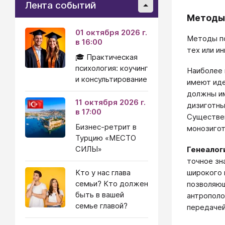
Лента событий
Методы
01 октября 2026 г.
Методы пс
в 16:00
тех или и
🎓 Практическая
психология: коучинг
Наиболее
и консультирование
имеют иде
должны им
11 октября 2026 г.
дизиготны
в 17:00
Существен
Бизнес-ретрит в
монозигот
Турцию «МЕСТО
СИЛЫ»
Генеалог
точное зн
Кто у нас глава
широкого 
семьи? Кто должен
позволяющ
быть в вашей
антрополо
семье главой?
передачей