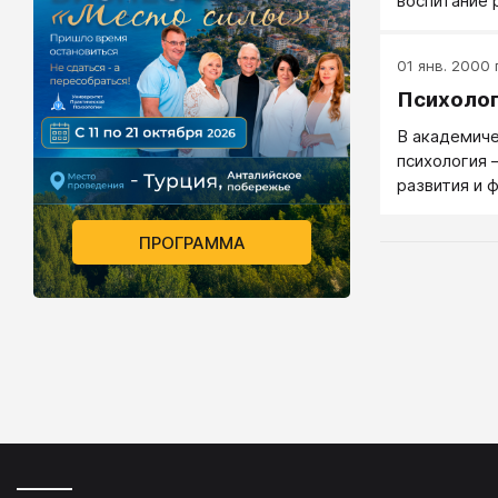
воспитание 
изменённые 
01 янв. 2000 г
Психоло
В академич
психология 
развития и 
психической
Психология 
ПРОГРАММА
точнее жизн
причины пов
душевно зд
ищет научны
человек вед