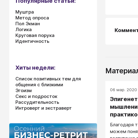
Популярные статьи:
Муштра
Метод опроса
Пол Экман
Логика
Коммен
Круговая порука
Идентичность
Хиты недели:
Материал
Список позитивных тем для
общения с близкими
06 мар. 2020 
Эгоизм
Секс и подросток
Эпигенет
Рассудительность
мышлении
Интроверт и экстраверт
практико
Благодаря т
можем поня