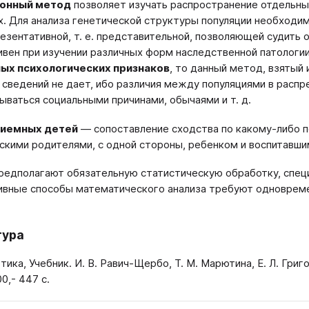
онный метод
позволяет изучать распространение отдельны
х. Для анализа генетической структуры популяции необходи
езентативной, т. е. представительной, позволяющей судить 
вен при изучении различных форм наследственной патологи
ых психологических признаков
, то данный метод, взятый
сведений не дает, ибо различия между популяциями в распр
ываться социальными причинами, обычаями и т. д.
иемных детей
— сопоставление сходства по какому-либо п
скими родителями, с одной стороны, ребенком и воспитавши
едполагают обязательную статистическую обработку, спец
вные способы математического анализа требуют одновремен
тура
тика, Учебник. И. В. Равич-Щербо, Т. М. Марютина, Е. Л. Гри
0,- 447 с.