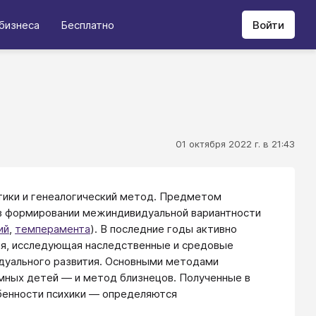
бизнеса
Бесплатно
Войти
01 октября 2022 г. в 21:43
тики и генеалогический метод. Предметом
 в формировании межиндивидуальной вариантности
ий
,
темперамента
). В последние годы активно
гия, исследующая наследственные и средовые
идуального развития. Основными методами
емных детей — и метод близнецов. Полученные в
обенности психики — определяются