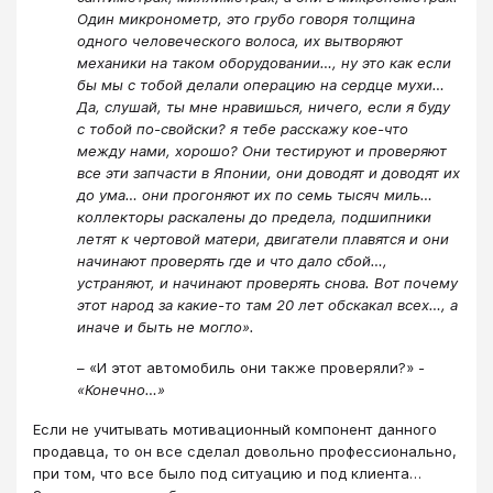
Один микронометр, это грубо говоря толщина
одного человеческого волоса, их вытворяют
механики на таком оборудовании…, ну это как если
бы мы с тобой делали операцию на сердце мухи…
Да, слушай, ты мне нравишься, ничего, если я буду
с тобой по-свойски? я тебе расскажу кое-что
между нами, хорошо? Они тестируют и проверяют
все эти запчасти в Японии, они доводят и доводят их
до ума… они прогоняют их по семь тысяч миль…
коллекторы раскалены до предела, подшипники
летят к чертовой матери, двигатели плавятся и они
начинают проверять где и что дало сбой…,
устраняют, и начинают проверять снова. Вот почему
этот народ за какие-то там 20 лет обскакал всех…, а
иначе и быть не могло».
– «И этот автомобиль они также проверяли?» -
«Конечно…»
Если не учитывать мотивационный компонент данного
продавца, то он все сделал довольно профессионально,
при том, что все было под ситуацию и под клиента…