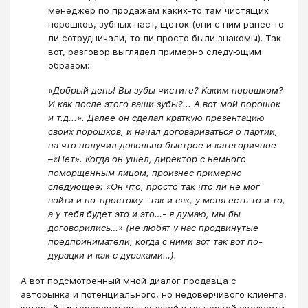
менеджер по продажам каких-то там чистящих
порошков, зубных паст, щеток (они с ним ранее то
ли сотрудничали, то ли просто были знакомы). Так
вот, разговор выглядел примерно следующим
образом:
«Добрый день! Вы зубы чистите? Каким порошком?
И как после этого ваши зубы?... А вот мой порошок
и т.д...». Далее он сделал краткую презентацию
своих порошков, и начал договариваться о партии,
на что получил довольно быстрое и категоричное
–«Нет». Когда он ушел, директор с немного
поморщенным лицом, произнес примерно
следующее: «Он что, просто так что ли не мог
войти и по-простому- так и сяк, у меня есть то и то,
а у тебя будет это и это…- я думаю, мы бы
договорились…» (не любят у нас продвинутые
предприниматели, когда с ними вот так вот по-
дурацки и как с дураками…).
А вот подсмотренный мной диалог продавца с
авторынка и потенциального, но недоверчивого клиента,
который, интересовался японской и не первой свежести