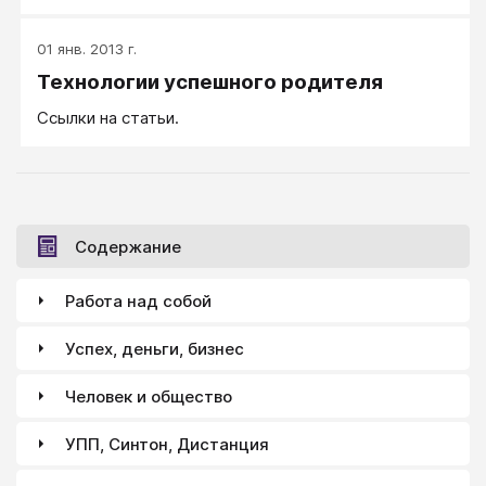
уверенности в себе, кто-то не способен принимать
самостоятельные решения, не умеет
01 янв. 2013 г.
расслабляться, не может наладить контакт с
Технологии успешного родителя
другими людьми. Кто-то из них агрессивен,
постоянно унижает окружающих и игнорирует
Ссылки на статьи.
желания других. Конечно, есть с виду безмятежные
– но, скорее всего, они едва сдерживаются между
двумя дозами спиртного или транквилизатора.
Содержание
Работа над собой
Успех, деньги, бизнес
Человек и общество
УПП, Синтон, Дистанция