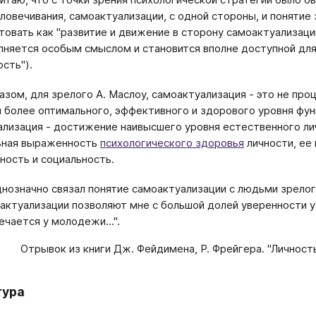
ловечивания, самоактуализации, с одной стороны, и понятие
товать как "развитие и движение в сторону самоактуализаци
лняется особым смыслом и становится вполне доступной для н
ость").
азом, для зрелого А. Маслоу, самоактуализация - это не про
 более оптимального, эффективного и здорового уровня фун
лизация - достижение наивысшего уровня естественного лич
ьная выраженность
психологического здоровья
личности, ее
ность и социальность.
днозначно связал понятие самоактуализации с людьми зрело
актуализации позволяют мне с большой долей уверенности 
ечается у молодежи...".
Отрывок из книги Дж. Фейдимена, Р. Фрейгера. "Личность
тура