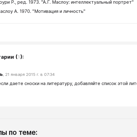
Лоури Р., ред. 1973. "А.Г. Маслоу: интеллектуальный портрет"
Маслоу А. 1970. "Мотивация и личность"
тарии
(
1
):
ь
,
21 января 2015 г. в 07:34
если даете сноски на литературу, добавляйте список этой лит
ы по теме: