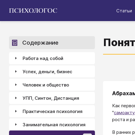
Статьи
Понят
Содержание
Работа над собой
Успех, деньги, бизнес
Человек и общество
Абрахам
УПП, Синтон, Дистанция
Как перво
Практическая психология
"
самоакту
роста и ра
Занимательная психология
В ранних 