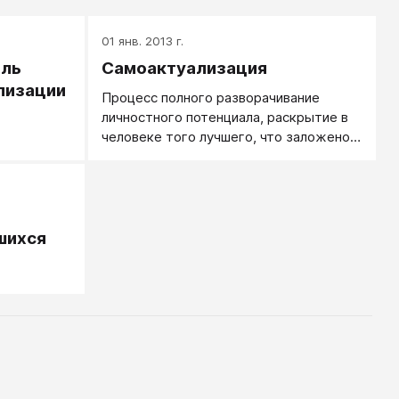
01 янв. 2013 г.
иль
Самоактуализация
лизации
Процесс полного разворачивание
личностного потенциала, раскрытие в
человеке того лучшего, что заложено в
нем природой, а не задается культурой
извне.
шихся