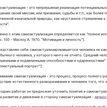
оактуализация - это непрерывная реализация потенциальных
шение своей миссии, или призвания, судьбы и т.п., как более 
твенной изначальной природы, как неустанное стремление к 
ости".
нно с этим самоактуализация определяется как "полное ис
8, с. 150 - Маслоу А. 1970. "Мотивация и личность"].
редставляю себе самоактуализировавшегося человека не как
обычного человека, у которого ничто не отнято. Средний чел
ушенными и подавленными способностями и одаренностями" [13,
ллектуальный портрет"].
нимании самоактуализация - это процесс, процесс полного р
дствие естественного разворачивания в человеке того, что
оздних работах он предложил уточнить понятия и самоактуа
 а развитие и движение в сторону самоактуализации -
личнос
читаю, что с точки зрения психологической стратегии было б