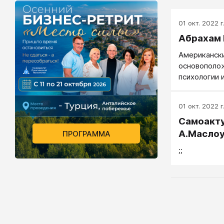
01 окт. 2022 г
Абрахам
Американски
основополо
психологии 
самоактуал
01 окт. 2022 г
Самоакту
А.Масло
ПРОГРАММА
;;