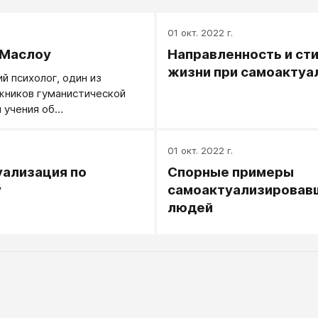
.
01 окт. 2022 г.
 Маслоу
Направленность и ст
жизни при самоактуа
й психолог, один из
жников гуманистической
и учения об
изации.
.
01 окт. 2022 г.
ализация по
Спорные примеры
у
самоактуализировав
людей