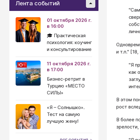
Лента событий
"Сам
свер
01 октября 2026 г.
собс
в 16:00
личн
🎓 Практическая
психология: коучинг
Одновреме
и консультирование
и т.п." [1
11 октября 2026 г.
"Я п
в 17:00
как 
Бизнес-ретрит в
загл
Турцию «МЕСТО
инте
СИЛЫ»
В этом по
рост всле
«Я – Солнышко».
Тест на самую
В более п
лучшую жену!
зрелости,
"Я с