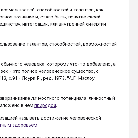
 возможностей, способностей и талантов, как
полное познание и, стало быть, приятие своей
единству, интеграции, или внутренней синергии
пользование талантов, способностей, возможностей
 обычного человека, которому что-то добавлено, а
овек - это полное человеческое существо, с
 с.91 - Лоури Р., ред. 1973. "А.Г. Маслоу:
азворачивание личностного потенциала, личностный
 заложено в нем
природой
.
лизацией называть достижение человеческой
тным здоровьем
.
ы полезно различать понятия зрелости,