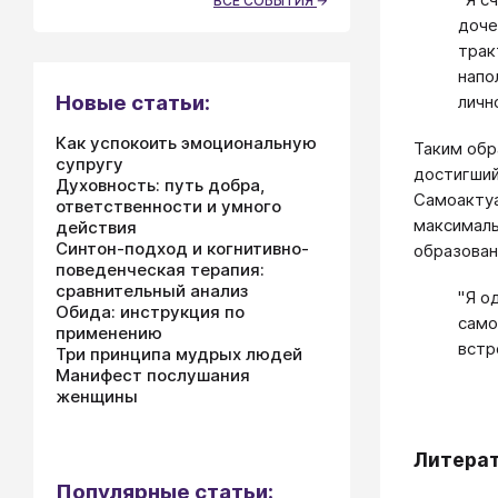
ВСЕ СОБЫТИЯ
доче
трак
напо
Новые статьи:
личн
Как успокоить эмоциональную
Таким обр
супругу
достигший
Духовность: путь добра,
Самоактуа
ответственности и умного
максимал
действия
Синтон-подход и когнитивно-
образован
поведенческая терапия:
сравнительный анализ
"Я о
Обида: инструкция по
само
применению
встр
Три принципа мудрых людей
Манифест послушания
женщины
Литера
Популярные статьи: