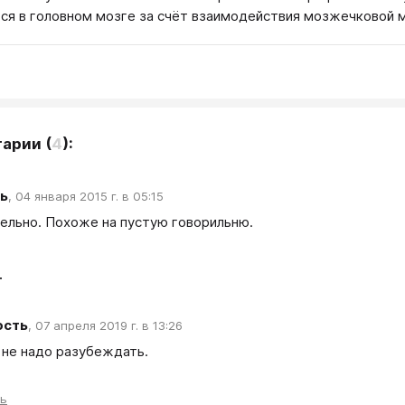
ся в головном мозге за счёт взаимодействия мозжечковой м
тарии
(
4
):
ь
,
04 января 2015 г. в 05:15
ельно. Похоже на пустую говорильню.
т
ость
,
07 апреля 2019 г. в 13:26
 не надо разубеждать.
ть