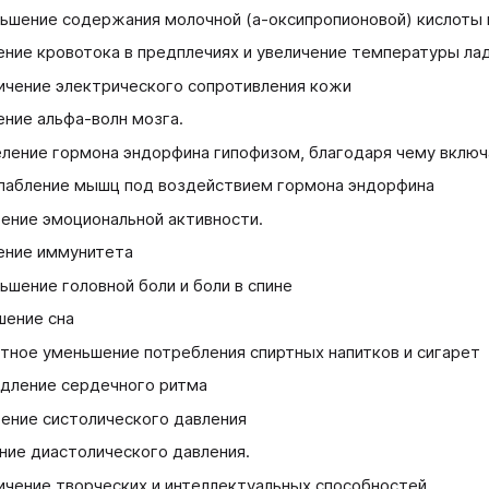
ьшение содержания молочной (a-оксипропионовой) кислоты 
ение кровотока в предплечиях и увеличение температуры ла
ичение электрического сопротивления кожи
ение альфа-волн мозга.
ление гормона эндорфина гипофизом, благодаря чему включ
лабление мышц под воздействием гормона эндорфина
ение эмоциональной активности.
ение иммунитета
ьшение головной боли и боли в спине
шение сна
тное уменьшение потребления спиртных напитков и сигарет
дление сердечного ритма
ение систолического давления
ние диастолического давления.
ичение творческих и интеллектуальных способностей