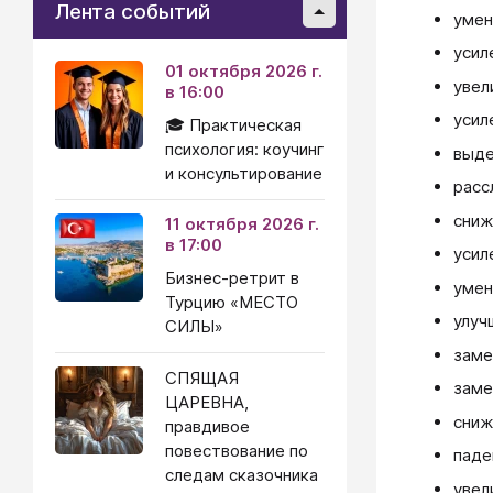
Лента событий
умен
усил
01 октября 2026 г.
увел
в 16:00
усил
🎓 Практическая
психология: коучинг
выде
и консультирование
расс
сниж
11 октября 2026 г.
в 17:00
усил
Бизнес-ретрит в
умен
Турцию «МЕСТО
улуч
СИЛЫ»
заме
СПЯЩАЯ
заме
ЦАРЕВНА,
сниж
правдивое
повествование по
паде
следам сказочника
увел