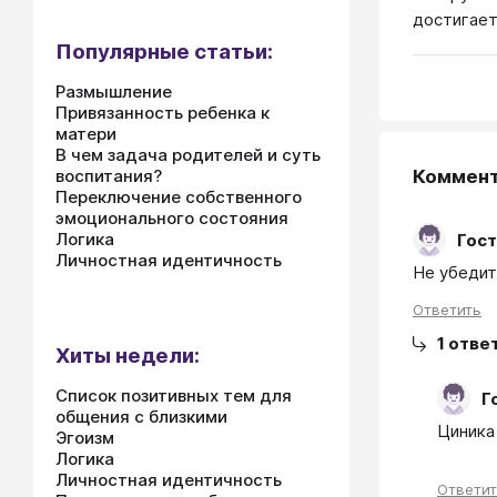
достигает
Популярные статьи:
Размышление
Привязанность ребенка к
матери
В чем задача родителей и суть
воспитания?
Коммен
Переключение собственного
эмоционального состояния
Логика
Гост
Личностная идентичность
Не убедит
Ответить
1
отве
Хиты недели:
Список позитивных тем для
Г
общения с близкими
Циника
Эгоизм
Логика
Личностная идентичность
Ответи