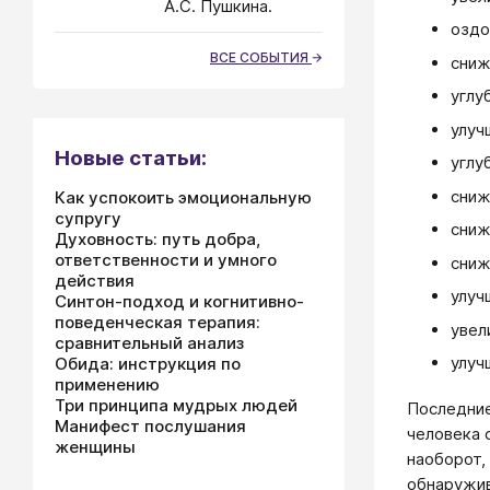
А.С. Пушкина.
оздо
ВСЕ СОБЫТИЯ
сниж
углу
улуч
Новые статьи:
углу
сниж
Как успокоить эмоциональную
супругу
сниж
Духовность: путь добра,
ответственности и умного
сниж
действия
улуч
Синтон-подход и когнитивно-
поведенческая терапия:
увел
сравнительный анализ
улуч
Обида: инструкция по
применению
Три принципа мудрых людей
Последние
Манифест послушания
человека 
женщины
наоборот,
обнаружив