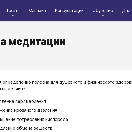
Тесты
Магазин
Консультации
Обучение
Для 
а медитации
 определенно полезна для душевного и физического здоро
и выделяют:
бление сердцебиения
жение кровяного давления
ьшение потребления кислорода
дление обмена веществ