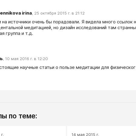
ennikova irina
,
25 октября 2015 г. в 21:12
и на источники очень бы порадовали. Я видела много ссылок н
ентальной медитацией, но дизайн исследований там странный
я группа и т.д.
ь
,
10 мая 2016 г. в 12:20
астоящие научные статьи о пользе медитации для физическо
ы по теме:
г.
14 мая 2015 г.