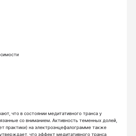
исимости
ют, что в состоянии медитативного транса у
вязанные со вниманием. Активность теменных долей,
лет практики) на электроэнцефалограмме также
утверждает, что эффект медитативного транса