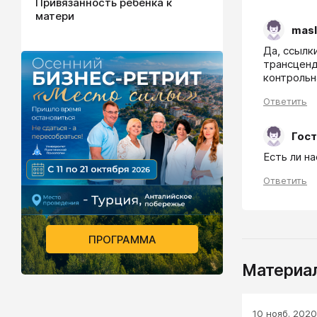
Привязанность ребенка к
матери
masl
Да, ссылк
трансценд
контрольна
Ответить
Гост
Есть ли н
Ответить
ПРОГРАММА
Материал
10 нояб. 2020 