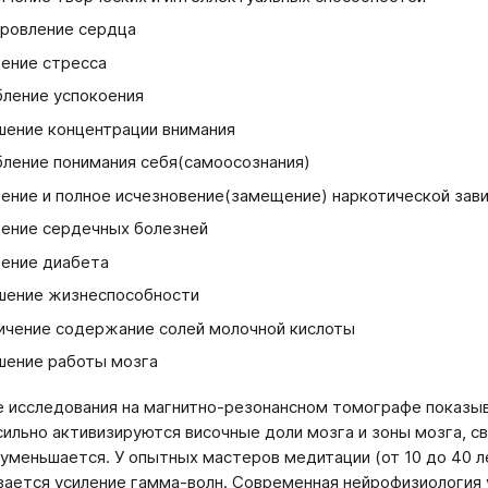
ровление сердца
ение стресса
бление успокоения
шение концентрации внимания
бление понимания себя(самоосознания)
ение и полное исчезновение(замещение) наркотической зав
ение сердечных болезней
ение диабета
шение жизнеспособности
ичение содержание солей молочной кислоты
шение работы мозга
 исследования на магнитно-резонансном томографе показыва
сильно активизируются височные доли мозга и зоны мозга, с
 уменьшается. У опытных мастеров медитации (от 10 до 40 
ается усиление гамма-волн. Современная нейрофизиология 