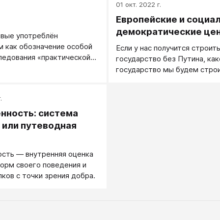
.
01 окт. 2022 г.
Европейские и социал
демократические це
рвые употреблён
 как обозначение особой
Если у нас получится строит
ледования «практической»
государство без Путина, как
ибо она пытается ответить
государство мы будем строи
что мы должны делать?
мне говорят, что мы будем 
лью этики Аристотель
европейское государство на
.
стье — деятельность души
европейских ценностях, у ме
обродетели, то есть
нность: система
возникает вопрос: «Какие им
ацию.
будут европейские ценност
 или путеводная
что есть некие ценности, к
создали Европу. Если можно,
сть — внутренняя оценка
перечислю в произвольном п
орм своего поведения и
пков с точки зрения добра.