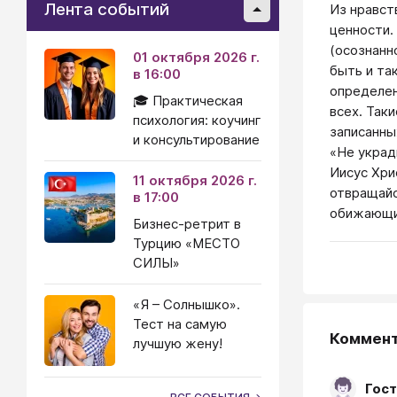
Лента событий
Из нравст
ценности.
(осознанн
01 октября 2026 г.
быть и та
в 16:00
определен
🎓 Практическая
всех. Так
психология: коучинг
записанны
и консультирование
«Не украд
Иисус Хри
11 октября 2026 г.
отвращайс
в 17:00
обижающих
Бизнес-ретрит в
Турцию «МЕСТО
СИЛЫ»
«Я – Солнышко».
Тест на самую
Коммен
лучшую жену!
Гост