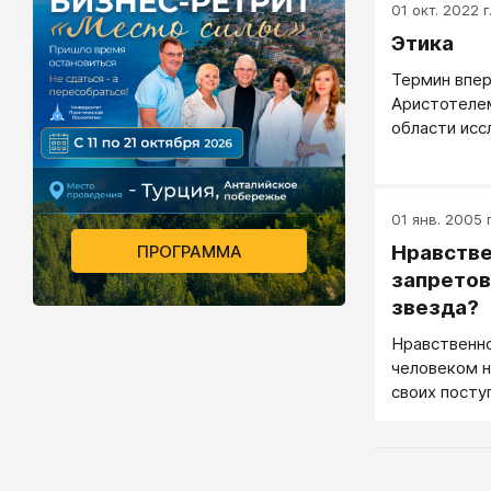
01 окт. 2022 г
Этика
Термин впе
Аристотелем
области исс
философии, 
на вопрос: 
Основной це
01 янв. 2005 г
называл сча
в полноте д
Нравстве
ПРОГРАММА
самореализ
запретов
звезда?
Нравственно
человеком н
своих посту