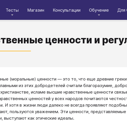
Тесты
Магазин
Консультации
Обучение
Для 
твенные ценности и регу
ные (моральные) ценности — это то, что еще древние грек
лавными из этих добродетелей считали благоразумие, добр
 христианстве, исламе высшие нравственные ценности связыв
нравственных ценностей у всех народов почитаются честнос
м. И хотя в жизни люди далеко не всегда проявляют подобные
ают, пользуются уважением. Эти ценности, представляемые
, выступают как этические идеалы.