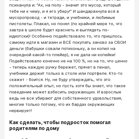
психанула и: "Ах, на полу - значит это мусор, который
тебе ни к чему, и я его уберу!" И шандарахнула всё в
мусоропровод - и тетради, и учебники, и любимые
пистолеты. Плакал, но понял (по крайней мере то, что
завтра в школе будет краснеть и выглядеть по-
идиотски)! Особенно подействовало то, что пришлось
самому идти в магазин и ВСЁ покупать заново за СВОИ
деньги (бабушки совали потихоньку, а он копил на
очередной какой-то плейер), я не дала ни копейки!
Подействовало конечно не на 100 %, но на то, что ценно
- теперь каждую ручку бережет, прячет в пенал,
учебники держит только в столе или портфеле. Кто-то
скажет - боится. Ну, не буду утверждать, что это
положительный опыт, но пусть хотя бы знает, что такое
поведение может взбесить окружающих. И взрослые
ведь не все убирают для собственного удовольствия,
многие только потому, что их бардах окружающих
нервирует!
Как сделать, чтобы подросток помогал
родителям по дому