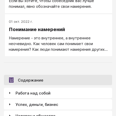
Если вы хотите, чтобы собеседник вас лучше
сроки) - Романтики любят мечты и поиск призвания.
понимал, явно обозначайте свои намерения.
Мечты всегда красивее планов, а призвание искать
легче, чем научиться качественно работать.
01 окт. 2022 г.
Понимание намерений
Намерение - это внутреннее, а внутреннее
неочевидно. Как человек сам понимает свои
намерения? Как люди понимают намерения других
людей? Обычный человека невысокого уровня
развития способ поднять себе самооценку, это свои
намерения приукрашивать, представлять в
выгодном для себя свете, либо судить себя не по
(неудачным) поступкам, а по (благим) намерениям,
Содержание
в то же время намерения других видеть через
негативную призму, либо судить о не по их (добрым)
Работа над собой
намерениям, а по (дурным) поступкам. Смотри
Двойной стандарт в оценке себя и других;;
Успех, деньги, бизнес
Человек и общество