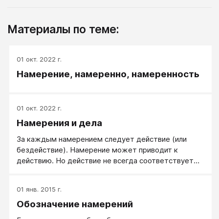
Материалы по теме:
01 окт. 2022 г.
Намерение, намеренно, намеренность
01 окт. 2022 г.
Намерения и дела
За каждым намерением следует действие (или
бездействие). Намерение может приводит к
действию. Но действие не всегда соответствует
намерению. Намерения Романтика красивые, но
пустые, потому что обычный Романтик - не деятель
01 янв. 2015 г.
(бестолковый, не эффективный деятель).
Обозначение намерений
Романтики не имеют прописанных целей в
ответственном формате (критерии, ресурсы, план,