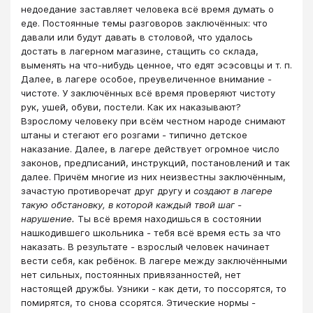
недоедание заставляет человека всё время думать о
еде. Постоянные темы разговоров заключённых: что
давали или будут давать в столовой, что удалось
достать в лагерном магазине, стащить со склада,
выменять на что-нибудь ценное, что едят эсэсовцы и т. п.
Далее, в лагере особое, преувеличенное внимание -
чистоте. У заключённых всё время проверяют чистоту
рук, ушей, обуви, постели. Как их наказывают?
Взрослому человеку при всём честном народе снимают
штаны и стегают его розгами - типично детское
наказание. Далее, в лагере действует огромное число
законов, предписаний, инструкций, постановлений и так
далее. Причём многие из них неизвестны заключённым,
зачастую противоречат друг другу и
создают в лагере
такую обстановку, в которой каждый твой шаг -
нарушение.
Ты всё время находишься в состоянии
нашкодившего школьника - тебя всё время есть за что
наказать. В результате - взрослый человек начинает
вести себя, как ребёнок. В лагере между заключёнными
нет сильных, постоянных привязанностей, нет
настоящей дружбы. Узники - как дети, то поссорятся, то
помирятся, то снова ссорятся. Этические нормы -