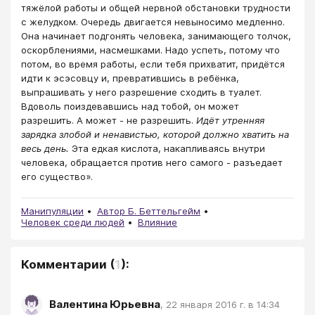
тяжёлой работы и общей нервной обстановки трудности
с желудком. Очередь двигается невыносимо медленно.
Она начинает подгонять человека, занимающего толчок,
оскорблениями, насмешками. Надо успеть, потому что
потом, во время работы, если тебя прихватит, придётся
идти к эсэсовцу и, превратившись в ребёнка,
выпрашивать у него разрешение сходить в туалет.
Вдоволь поиздевавшись над тобой, он может
разрешить. А может - не разрешить.
Идёт утренняя
зарядка злобой и ненавистью, которой должно хватить на
весь день.
Эта едкая кислота, накапливаясь внутри
человека, обращается против него самого - разъедает
его существо».
Манипуляции
Автор Б. Беттельгейм
Человек среди людей
Влияние
Комментарии
(
1
):
Валентина Юрьевна
,
22 января 2016 г. в 14:34