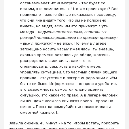
останавливает их: «Смотрите - так будет со
всяким, кто осмелится…». Что же происходит? Всё
правильно - заключённые показывают эсэсовцу,
что они «не видят» того, что им не положено
видеть, но видят, если им это прикажут.
Суть
метода - подмена естественных, спонтанных
реакций человека реакциями по приказу: прикажут
- вижу, прикажут - не вижу.
Почему в лагере
запрещено носить часы? Имея часы, ты знаешь,
сколько времени осталось до обеда, можешь
распределить свои силы, сам что-то
спланировать, сам, хоть в какой-то мере,
управлять ситуацией. Это частный случай общего
правила - отсутствие в лагере информации о чём
бы то ни было. Информация - не просто удобство,
это возможность самостоятельно оценить
ситуацию, это какое-то право. А в лагере человек
лишён даже «самого личного» права - права на
смерть. Попытка самоубийства наказывалась:
смертной казнью. […]
Завыла сирена. 45 минут - на то, чтобы встать, прибрать
постель, совершить утренний туалет, выпить чашечку