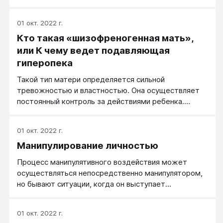
позитивных целей?
01 окт. 2022 г.
Кто такая «шизофреногенная мать»,
или К чему ведет подавляющая
гиперопека
Такой тип матери определяется сильной
тревожностью и властностью. Она осуществляет
постоянный контроль за действиями ребенка.
Своей задачей считает расписать каждый его шаг
(в тяжелых случаях – до пенсии оного) и зорко
01 окт. 2022 г.
следит за четким исполнением написанного плана. В
Манипулирование личностью
трудную ситуацию детей ставит и амбивалентность
таких матерей, из которой возникает двойная
Процесс манипулятивного воздействия может
связь.
осуществляться непосредственно манипулятором,
но бывают ситуации, когда он выступает
инициатором и организатором сложной
психологической манипуляции, в которой
01 окт. 2022 г.
использует других лиц для достижения своих целей