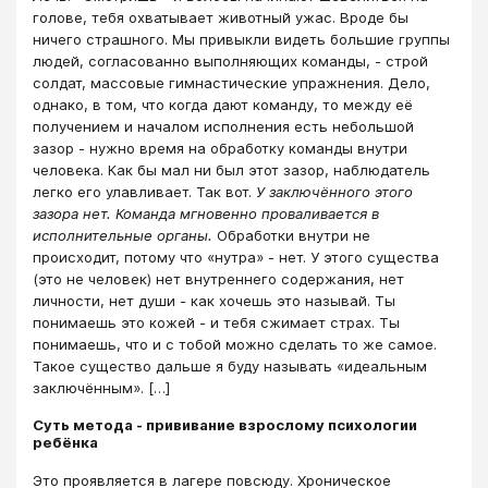
голове, тебя охватывает животный ужас. Вроде бы
ничего страшного. Мы привыкли видеть большие группы
людей, согласованно выполняющих команды, - строй
солдат, массовые гимнастические упражнения. Дело,
однако, в том, что когда дают команду, то между её
получением и началом исполнения есть небольшой
зазор - нужно время на обработку команды внутри
человека. Как бы мал ни был этот зазор, наблюдатель
легко его улавливает. Так вот.
У заключённого этого
зазора нет. Команда мгновенно проваливается в
исполнительные органы.
Обработки внутри не
происходит, потому что «нутра» - нет. У этого существа
(это не человек) нет внутреннего содержания, нет
личности, нет души - как хочешь это называй. Ты
понимаешь это кожей - и тебя сжимает страх. Ты
понимаешь, что и с тобой можно сделать то же самое.
Такое существо дальше я буду называть «идеальным
заключённым». […]
Суть метода - прививание взрослому психологии
ребёнка
Это проявляется в лагере повсюду. Хроническое