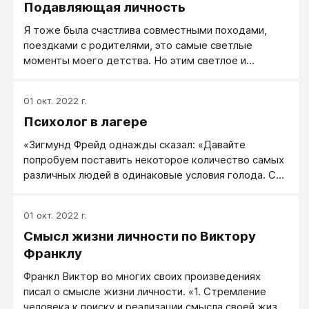
Подавляющая личность
(например, применение метода "привлечение
третьих сил").
Я тоже была счастлива совместными походами,
поездками с родителями, это самые светлые
моменты моего детства. Но этим светлое и
ограничивалось. Все хорошее кончилось ровно с
того момента, как я начала пытаться высказывать
01 окт. 2022 г.
свое мнение, а тем более поступать по-своему.
Психолог в лагере
"Коронные" фразы моего отца. Между прочим,
непьющий, с ВО, по общему признанию,
«Зигмунд Фрейд однажды сказал: «Давайте
интеллигентный человек, на работе его уважали...
попробуем поставить некоторое количество самых
различных людей в одинаковые условия голода. С
возрастанием голода все индивидуальные различия
сотрутся, и вместо них появится однообразное
01 окт. 2022 г.
выражение неукротимого побуждения». В
Смысл жизни личности по Виктору
концентрационных лагерях, однако, истинным было
противоположное. Люди стали более различными.
Франклу
Маски были сорваны с животных - и со святых.
Франкл Виктор во многих своих произведениях
Голод был одним и тем же, но люди были различны.
писал о смысле жизни личности. «1. Стремление
В счет шли не калории».Например, одна из
человека к поиску и реализации смысла своей жизни