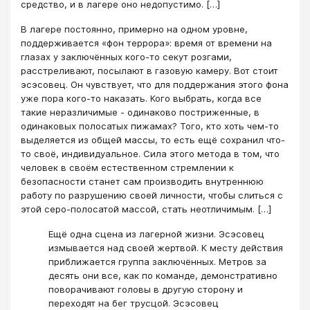
средство, и в лагере оно недопустимо. […]
В лагере постоянно, примерно на одном уровне,
поддерживается «фон террора»: время от времени на
глазах у заключённых кого-то секут розгами,
расстреливают, посылают в газовую камеру. Вот стоит
эсэсовец. Он чувствует, что для поддержания этого фона
уже пора кого-то наказать. Кого выбрать, когда все
такие неразличимые - одинаково постриженные, в
одинаковых полосатых пижамах? Того, кто хоть чем-то
выделяется из общей массы, то есть ещё сохранил что-
то своё, индивидуальное. Сила этого метода в том, что
человек в своём естественном стремлении к
безопасности станет сам производить внутреннюю
работу по разрушению своей личности, чтобы слиться с
этой серо-полосатой массой, стать неотличимым. […]
Ещё одна сцена из лагерной жизни. Эсэсовец
измывается над своей жертвой. К месту действия
приближается группа заключённых. Метров за
десять они все, как по команде, демонстративно
поворачивают головы в другую сторону и
переходят на бег трусцой. Эсэсовец