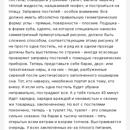
тёплой жидкости, называемой «кофе», и построиться на
плацу. Заправке постелей - особое внимание. Всё
должно иметь абсолютно правильную геометрическую
форму: углы - прямые, поверхности - плоские. Подушка -
в форме куба, одеяло, на которое специально нанесён
симметричный прямоугольный рисунок, должно быть
сложено способом, соответствующим этому рисунку. И
не просто одна постель, но и ряд их в одном проходе
должны быть выстелены по струнке - иногда эсэсовцы
проверяют заправку постелей с помощью геодезических
приборов. Теперь представьте себе барак, двух- или
трёхэтажные нары, а на них - люди, разбуженные
сиреной после шестичасового заполненного кошмаром
сна. Тот, кто наверху, неизбежно портит всё тому, кто
внизу. И если хоть одна постель будет убрана
неправильно, пострадают все. А у тебя только 45 минут.
Идёт зарядка, зарядка враждой и ненавистью к своему
же товарищу, заключённому. Но вот с постелями
покончено, теперь - в туалет. Ну, туалет - это слишком
сильно сказано. На барак в тысячу человек - пять
открытых всем ветрам и взорам толчков. Выстраивается
очередь. У всех заключённых из-за плохого питания,