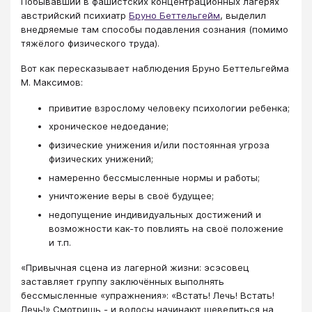
Побывавший в фашистских концентрационных лагерях
австрийский психиатр
Бруно Беттельгейм
, выделил
внедряемые там способы подавления сознания (помимо
тяжёлого физического труда).
Вот как пересказывает наблюдения Бруно Беттельгейма
М. Максимов:
привитие взрослому человеку психологии ребенка;
хроническое недоедание;
физические унижения и/или постоянная угроза
физических унижений;
намеренно бессмысленные нормы и работы;
уничтожение веры в своё будущее;
недопущение индивидуальных достижений и
возможности как-то повлиять на своё положение
и т.п.
«Привычная сцена из лагерной жизни: эсэсовец
заставляет группу заключённых выполнять
бессмысленные «упражнения»: «Встать! Лечь! Встать!
Лечь!» Смотришь - и волосы начинают шевелиться на