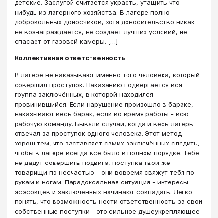
детские. Заслугой считается украсть, утащить что-
нибудь из лагерного хозяйства. В лагере полно
добровольных доносчиков, хотя доносительство никак
не вознаграждается, не создаёт лучших условий, не
спасает от газовой камеры. […]
Коллективная ответственность
В лагере не наказывают именно того человека, который
совершил проступок. Наказанию подвергается вся
группа заключённых, в которой находился
провинившийся. Если нарушение произошло в бараке,
наказывают весь барак, если во время работы - всю
рабочую команду. Бывали случаи, когда и весь лагерь
отвечал за проступок одного человека. Этот метод
хорош тем, что заставляет самих заключённых следить,
чтобы в лагере всегда всё было в полном порядке. Тебе
не дадут совершить подвига, поступка твои же
товарищи по несчастью - они вовремя свяжут тебя по
рукам и ногам. Парадоксальная ситуация - интересы
эсэсовцев и заключённых начинают совпадать. Легко
понять, что возможность нести ответственность за свои
собственные поступки - это сильное душеукрепляющее