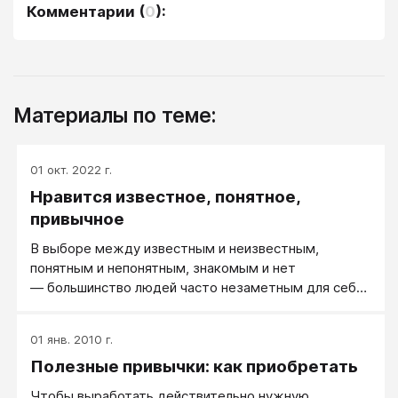
Комментарии
(
0
):
Материалы по теме:
01 окт. 2022 г.
Нравится известное, понятное,
привычное
В выборе между известным и неизвестным,
понятным и непонятным, знакомым и нет
― большинство людей часто незаметным для себя
образом выбирают то, что им ближе, понятнее и
знакомее. В социальной психологии это иногда
01 янв. 2010 г.
называется как эффект «простого попадания в поле
Полезные привычки: как приобретать
зрения»: то, что чаще попадает в поле нашего
зрения, становится для нас внутренне ближе и
Чтобы выработать действительно нужную