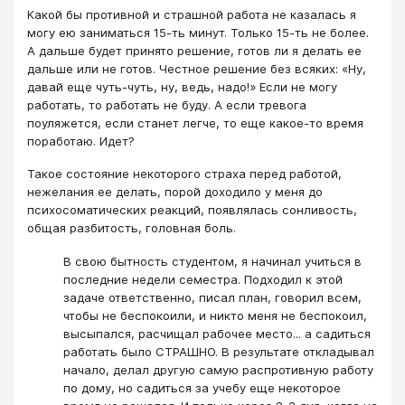
Какой бы противной и страшной работа не казалась я
могу ею заниматься 15-ть минут. Только 15-ть не более.
А дальше будет принято решение, готов ли я делать ее
дальше или не готов. Честное решение без всяких: «Ну,
давай еще чуть-чуть, ну, ведь, надо!» Если не могу
работать, то работать не буду. А если тревога
поуляжется, если станет легче, то еще какое-то время
поработаю. Идет?
Такое состояние некоторого страха перед работой,
нежелания ее делать, порой доходило у меня до
психосоматических реакций, появлялась сонливость,
общая разбитость, головная боль.
В свою бытность студентом, я начинал учиться в
последние недели семестра. Подходил к этой
задаче ответственно, писал план, говорил всем,
чтобы не беспокоили, и никто меня не беспокоил,
высыпался, расчищал рабочее место... а садиться
работать было СТРАШНО. В результате откладывал
начало, делал другую самую распротивную работу
по дому, но садиться за учебу еще некоторое