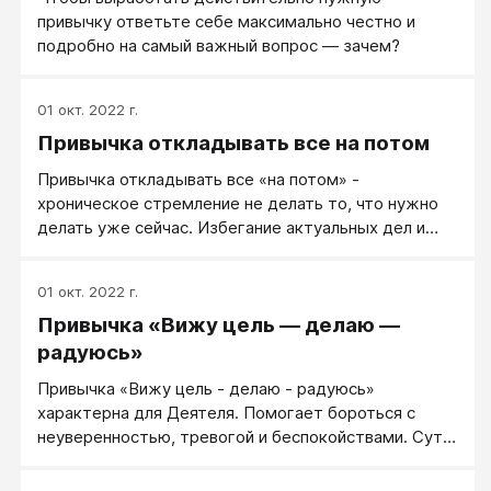
привлекательнее.
привычку ответьте себе максимально честно и
подробно на самый важный вопрос — зачем?
01 окт. 2022 г.
Привычка откладывать все на потом
Привычка откладывать все «на потом» -
хроническое стремление не делать то, что нужно
делать уже сейчас. Избегание актуальных дел и
ярко выраженное желание откладывать их на
самый последний момент, когда отсрочка будет
01 окт. 2022 г.
невозможной или они (дела) перестанут быть
Привычка «Вижу цель — делаю —
актуальными. Вредная привычка свойственна
человеку-ребенку.
радуюсь»
Привычка «Вижу цель - делаю - радуюсь»
характерна для Деятеля. Помогает бороться с
неуверенностью, тревогой и беспокойствами. Суть:
вас начинает беспокоить какая-то ситуация —
быстро представьте, какой успешный результат вы