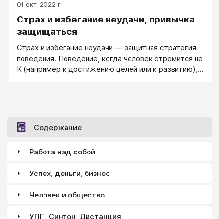
01 окт. 2022 г.
хотели бы получить в итоге. Это может быть в
Страх и избегание неудачи, привычка
самых простых словах: «Сделать ужин», «Решить
ситуацию в школе у Ильи», «Проведать родителей».
защищаться
Страх и избегание неудачи ― защитная стратегия
поведения. Поведение, когда человек стремится не
К (например к достижению целей или к развитию), а
ОТ ― от возможной неудачи, от возможного
провала.
Содержание
Работа над собой
Успех, деньги, бизнес
Человек и общество
УПП, Синтон, Дистанция