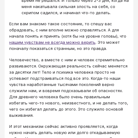
время не решался. И только через 2-3 дня, когда на
меня накатывала сильная злость на себя, со
скрипом садился, и начинал что-то делать.
Если вам знакомо такое состояние, то спешу вас
обрадовать, с ним вполне можно справляться. А для
начала понять и принять (хотя бы на уровне головы), что
нашим чувствам не всегда можно верить
. Это может
поначалу показаться странным, но это правда.
Человечество, а вместе с ним и человек стремительно
развиваются. Окружающая реальность сейчас меняется
за десятки лет! Тело и психика человека просто не
успевают подстраиваться под все это. Когда-то наши
чувства наработанные тысячами поколений верно
служили нам, и вовремя подсказывали об опасностях.
Для древнего человека было очень правильным
избегать чего-то нового, неизвестного, и не делать того,
чего он избегал делать до этого. Это служило основой
выживания.
И этот механизм сейчас активно проявляется, когда
нужно начать делать новую или долго откадываемую