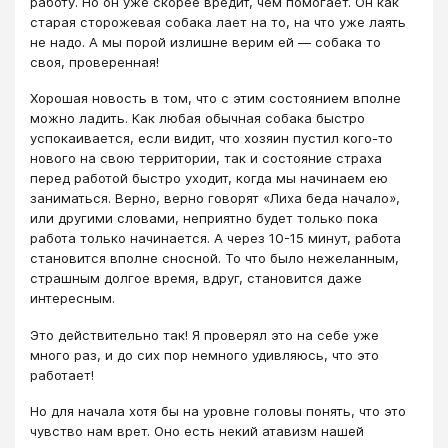
работу. Но он уже скорее вредит, чем помогает. Он как
старая сторожевая собака лает на то, на что уже лаять
не надо. А мы порой излишне верим ей — собака то
своя, проверенная!
Хорошая новость в том, что с этим состоянием вполне
можно ладить. Как любая обычная собака быстро
успокаивается, если видит, что хозяин пустил кого-то
нового на свою территории, так и состояние страха
перед работой быстро уходит, когда мы начинаем ею
заниматься. Верно, верно говорят «Лиха беда начало»,
или другими словами, неприятно будет только пока
работа только начинается. А через 10-15 минут, работа
становится вполне сносной. То что было нежеланным,
страшным долгое время, вдруг, становится даже
интересным.
Это действительно так! Я проверял это на себе уже
много раз, и до сих пор немного удивляюсь, что это
работает!
Но для начала хотя бы на уровне головы понять, что это
чувство нам врет. Оно есть некий атавизм нашей