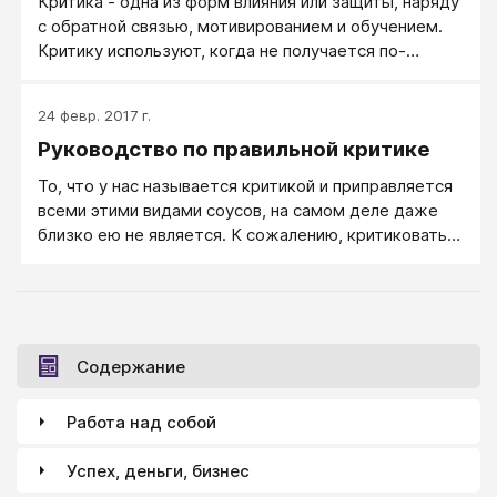
Критика - одна из форм влияния или защиты, наряду
с обратной связью, мотивированием и обучением.
Критику используют, когда не получается по-
хорошему, когда человек не понимает по-
хорошему, когда не можем придумать, как
24 февр. 2017 г.
заинтересовать или приучить.
Руководство по правильной критике
То, что у нас называется критикой и приправляется
всеми этими видами соусов, на самом деле даже
близко ею не является. К сожалению, критиковать
нас всех не учат - ни в школах, ни вообще где-либо
(разве что, в литературном вузе). Зато нас всех
учат жёстко и даже агрессивно относиться к себе и
другим. Поэтому под видом критики множество
хороших людей пытается пропихнуть друг другу
Содержание
агрессию, обиды, претензии, дискомфорт,
непрошеные советы, картинку, корзинку, картонку и
Работа над собой
маленькую собачонку. Чем часто делает друг другу
незаслуженно больно. А настоящей критики,
Успех, деньги, бизнес
которая бы стимулировала развиваться – и которая