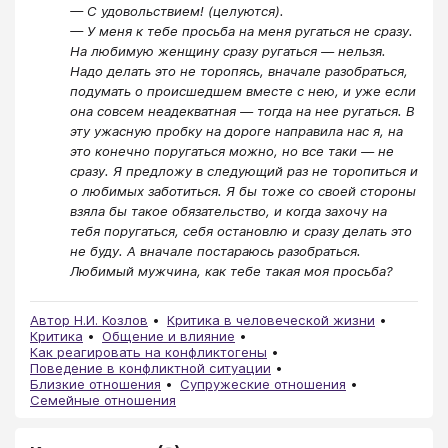
— С удовольствием! (целуются).
— У меня к тебе просьба на меня ругаться не сразу.
На любимую женщину сразу ругаться — нельзя.
Надо делать это не торопясь, вначале разобраться,
подумать о происшедшем вместе с нею, и уже если
она совсем неадекватная — тогда на нее ругаться. В
эту ужасную пробку на дороге направила нас я, на
это конечно поругаться можно, но все таки — не
сразу. Я предложу в следующий раз не торопиться и
о любимых заботиться. Я бы тоже со своей стороны
взяла бы такое обязательство, и когда захочу на
тебя поругаться, себя остановлю и сразу делать это
не буду. А вначале постараюсь разобраться.
Любимый мужчина, как тебе такая моя просьба?
Автор Н.И. Козлов
Критика в человеческой жизни
Критика
Общение и влияние
Как реагировать на конфликтогены
Поведение в конфликтной ситуации
Близкие отношения
Супружеские отношения
Семейные отношения