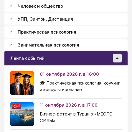
действительно очень нужна! - в итоге очень-очень
Человек и общество
мало. Буквально с фонарями и лопатой надо искать,
и то сомнительно, что найдётся.
УПП, Синтон, Дистанция
Практическая психология
Занимательная психология
Лента событий
01 октября 2026 г. в 16:00
🎓 Практическая психология: коучинг
и консультирование
11 октября 2026 г. в 17:00
Бизнес-ретрит в Турцию «МЕСТО
СИЛЫ»