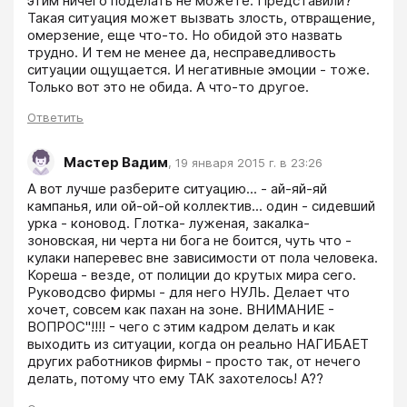
этим ничего поделать не можете. Представили? 
Такая ситуация может вызвать злость, отвращение, 
омерзение, еще что-то. Но обидой это назвать 
трудно. И тем не менее да, несправедливость 
ситуации ощущается. И негативные эмоции - тоже. 
Только вот это не обида. А что-то другое.
Ответить
Мастер Вадим
,
19 января 2015 г. в 23:26
А вот лучше разберите ситуацию... - ай-яй-яй 
кампанья, или ой-ой-ой коллектив... один - сидевший 
урка - коновод. Глотка- луженая, закалка-
зоновская, ни черта ни бога не боится, чуть что - 
кулаки наперевес вне зависимости от пола человека. 
Кореша - везде, от полиции до крутых мира сего. 
Руководсво фирмы - для него НУЛЬ. Делает что 
хочет, совсем как пахан на зоне. ВНИМАНИЕ - 
ВОПРОС"!!!! - чего с этим кадром делать и как 
выходить из ситуации, когда он реально НАГИБАЕТ 
других работников фирмы - просто так, от нечего 
делать, потому что ему ТАК захотелось! А??