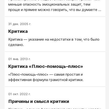
меньше опасность эмоциональных защит, тем
проще и прямее можно говорить, что вы думаете о
происшедшем. К сожалению, это возможно не
всегда: в случае серьезных ошибок или личностной
31 дек. 2005 г.
неустойчивости критика должна быть максимально
Критика
щадящей: косвенной, скрытой, поддерживающей.
Критика — указание на недостатки в том, что было
сделано.
01 янв. 2013 г.
Критика «Плюс–помощь–плюс»
«Плюс–помощь–плюс» — самая простая и
эффективная формула грамотной критики.
01 окт. 2022 г.
Причины и смысл критики