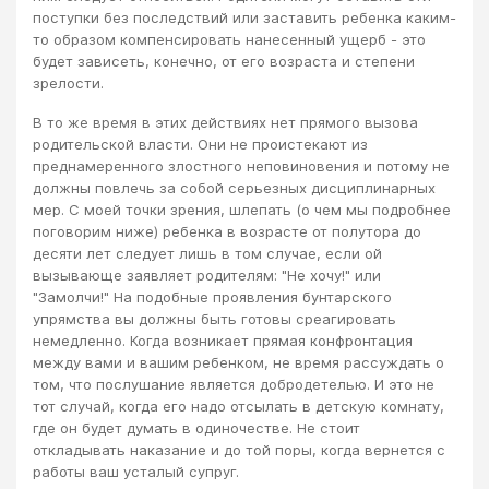
поступки без последствий или заставить ребенка каким-
то образом компенсировать нанесенный ущерб - это
будет зависеть, конечно, от его возраста и степени
зрелости.
В то же время в этих действиях нет прямого вызова
родительской власти. Они не проистекают из
преднамеренного злостного неповиновения и потому не
должны повлечь за собой серьезных дисциплинарных
мер. С моей точки зрения, шлепать (о чем мы подробнее
поговорим ниже) ребенка в возрасте от полутора до
десяти лет следует лишь в том случае, если ой
вызывающе заявляет родителям: "Не хочу!" или
"Замолчи!" На подобные проявления бунтарского
упрямства вы должны быть готовы среагировать
немедленно. Когда возникает прямая конфронтация
между вами и вашим ребенком, не время рассуждать о
том, что послушание является добродетелью. И это не
тот случай, когда его надо отсылать в детскую комнату,
где он будет думать в одиночестве. Не стоит
откладывать наказание и до той поры, когда вернется с
работы ваш усталый супруг.