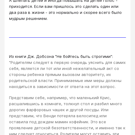
А шлепать детей и иногда повышать на детей голос -
приходится. Если вам пришлось это сделать один или
два раза в жизни - это нормально и скорее всего было
мудрым решением.
Из книги Дж. Добсона "Не бойтесь быть строгими":
"Родителям следует в первую очередь уяснить для самих
себя, является ли тот или иной нежелательный акт со
стороны ребенка прямым вызовом авторитету, их
родительской власти. Принимаемые ими меры должны
находиться в зависимости от ответа на этот вопрос.
Представим себе, например, что маленький Крис,
расшалившись в комнате, толкнул стол и разбил много
дорогих фарфоровых чашек и другой посуды. Или
представим, что Венди потеряла велосипед или
оставила под дождем мамин кофейник. Это все
проявление детской безответственности, и именно так к
ним следует относиться. Родители могут оставить эти