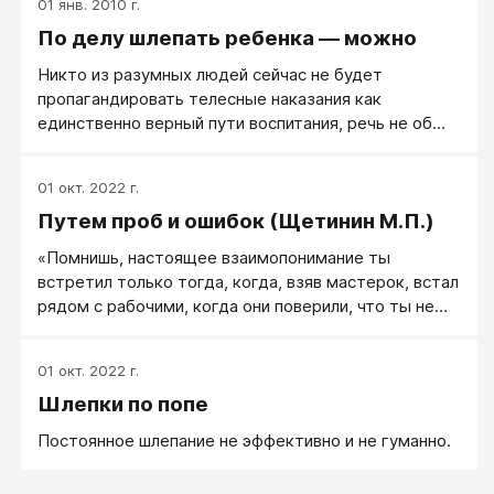
01 янв. 2010 г.
По делу шлепать ребенка — можно
Никто из разумных людей сейчас не будет
пропагандировать телесные наказания как
единственно верный пути воспитания, речь не об
этом. Речь идет о страшилке "ужасный и
непоправимый вред, наносимый психике ребенка от
01 окт. 2022 г.
наказания детей шлепками", но эта страшилка, на
Путем проб и ошибок (Щетинин М.П.)
которой настаивает Страуc, является мифом. Со
Страусом спорит семейный психолог Джон К.
«Помнишь, настоящее взаимопонимание ты
Роузмонд, уверенный, что данные об эффекте
встретил только тогда, когда, взяв мастерок, встал
шлёпанья детей искажены и слишком раздуты. На
рядом с рабочими, когда они поверили, что ты не
что опирается Роузмонд в своих рассуждениях?
командовать пришел, а вместе с ними дело делать.
Ты обратил внимание на то, как по-разному
01 окт. 2022 г.
отнеслись к идее школы-комплекса рабочие и
Шлепки по попе
учителя? Для первых она стала их собственной, а
для вторых оказалась чужой, продиктованной
Постоянное шлепание не эффективно и не гуманно.
«сверху».