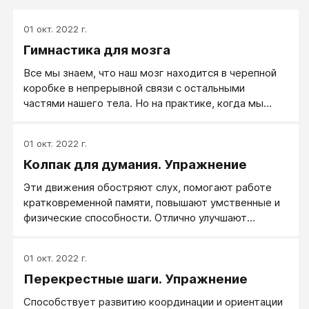
01 окт. 2022 г.
Гимнастика для мозга
Все мы знаем, что наш мозг находится в черепной
коробке в непрерывной связи с остальными
частями нашего тела. Но на практике, когда мы
исследуем мышление, пробуем стимулировать его,
создавать благоприятные условия для учения и
01 окт. 2022 г.
творчества, мы стремимся рассматривать его как
Колпак для думания. Упражнение
бестелесный процесс, словно роль тела
заключается только в том, чтобы «переносить»
Эти движения обостряют слух, помогают работе
мозг с места на место и таким образом
кратковременной памяти, повышают умственные и
обеспечивать его важную работу.
физические способности. Отлично улучшают
равновесие.
01 окт. 2022 г.
Перекрестные шаги. Упражнение
Способствует развитию координации и ориентации