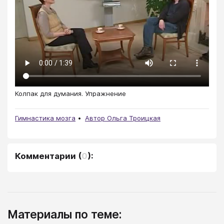
Колпак для думания. Упражнение
Гимнастика мозга
Автор Ольга Троицкая
Комментарии
(
0
):
Материалы по теме: