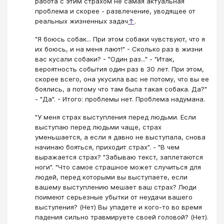
работа с этим страхом не самая актуальная
проблема и скорее - развлечение, уводящее от
реальных жизненных задач
↑
.
"Я боюсь собак... При этом собаки чувствуют, что я
их боюсь, и на меня лают!" - Сколько раз в жизни
вас кусали собаки? - "Один раз..." - "Итак,
вероятность события один раз в 30 лет. При этом,
скорее всего, она укусила вас не потому, что вы ее
боялись, а потому что там была такая собака. Да?"
- "Да". - Итого: проблемы нет. Проблема надумана.
"У меня страх выступления перед людьми. Если
выступаю перед людьми чаще, страх
уменьшается, а если я давно не выступала, снова
начинаю бояться, приходит страх". - "В чем
выражается страх? "Забываю текст, заплетаются
ноги". "Что самое страшное может случиться для
людей, перед которыми вы выступаете, если
вашему выступлению мешает ваш страх? Люди
поимеют серьезные убытки от неудачи вашего
выстуления? (Нет) Вы упадете и кого-то во время
падения сильно травмируете своей головой? (Нет).