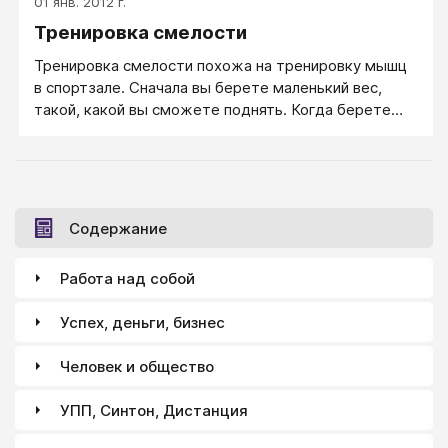
01 янв. 2012 г.
Тренировка смелости
Тренировка смелости похожа на тренировку мышц
в спортзале. Сначала вы берете маленький вес,
такой, какой вы сможете поднять. Когда берете
этот вес уже легко, переходите к более тяжелому
весу и старайтесь поднять его. Аналогично и со
страхом. Сначала вы тренируете себя против
маленького страха, затем переходите к более
сильному.
Содержание
Работа над собой
Успех, деньги, бизнес
Человек и общество
УПП, Синтон, Дистанция