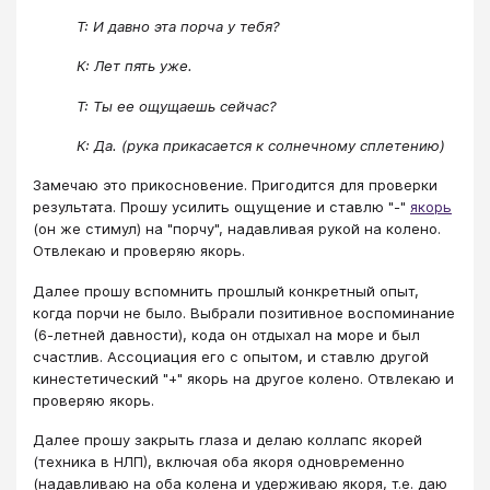
Т: И давно эта порча у тебя?
К: Лет пять уже.
Т: Ты ее ощущаешь сейчас?
К: Да. (рука прикасается к солнечному сплетению)
Замечаю это прикосновение. Пригодится для проверки
результата. Прошу усилить ощущение и ставлю "-"
якорь
(он же стимул) на "порчу", надавливая рукой на колено.
Отвлекаю и проверяю якорь.
Далее прошу вспомнить прошлый конкретный опыт,
когда порчи не было. Выбрали позитивное воспоминание
(6-летней давности), кода он отдыхал на море и был
счастлив. Ассоциация его с опытом, и ставлю другой
кинестетический "+" якорь на другое колено. Отвлекаю и
проверяю якорь.
Далее прошу закрыть глаза и делаю коллапс якорей
(техника в НЛП), включая оба якоря одновременно
(надавливаю на оба колена и удерживаю якоря, т.е. даю