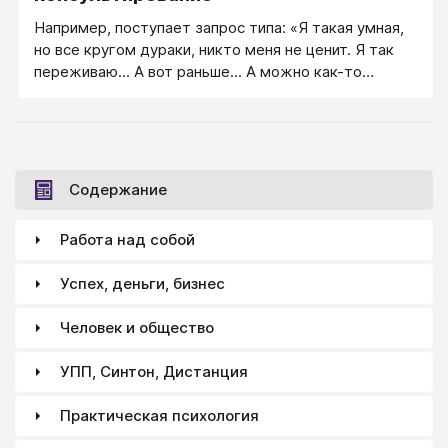
Например, поступает запрос типа: «Я такая умная,
но все кругом дураки, никто меня не ценит. Я так
переживаю... А вот раньше... А можно как-то
вернуть то состояние?» — Тут требуется
психотерапевтическое консультирование надолго, с
разбором полетов и научением клиента переходу
от роли Жертвы к позиции Автора. Здесь пойдет
вход весь инструментарий, от выслушивания
Содержание
жалобы до инструкций.
Работа над собой
Успех, деньги, бизнес
Человек и общество
УПП, Синтон, Дистанция
Практическая психология