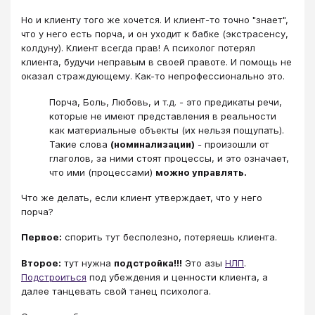
Но и клиенту того же хочется. И клиент-то точно "знает",
что у него есть порча, и он уходит к бабке (экстрасенсу,
колдуну). Клиент всегда прав! А психолог потерял
клиента, будучи неправым в своей правоте. И помощь не
оказал страждующему. Как-то непрофессионально это.
Порча, Боль, Любовь, и т.д. - это предикаты речи,
которые не имеют представления в реальности
как материальные объекты (их нельзя пощупать).
Такие слова
(номинализации)
- произошли от
глаголов, за ними стоят процессы, и это означает,
что ими (процессами)
можно управлять.
Что же делать, если клиент утверждает, что у него
порча?
Первое:
спорить тут бесполезно, потеряешь клиента.
Второе:
тут нужна
подстройка!!!
Это азы
НЛП
.
Подстроиться
под убеждения и ценности клиента, а
далее танцевать свой танец психолога.