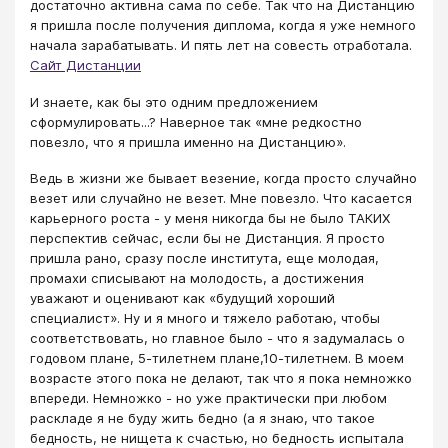
достаточно активна сама по себе. Так что на Дистанцию
я пришла после получения диплома, когда я уже немного
начала зарабатывать. И пять лет на совесть отработала.
Сайт Дистанции
​​​​​​​​И знаете, как бы это одним предложением
сформулировать...? Наверное так «мне редкостно
повезло, что я пришла именно на Дистанцию».
​​​​​​​​​​​​​​Ведь в жизни же бывает везение, когда просто случайно
везет или случайно не везет. Мне повезло. Что касается
карьерного роста - у меня никогда бы не было ТАКИХ
перспектив сейчас, если бы не Дистанция. Я просто
пришла рано, сразу после института, еще молодая,
промахи списывают на молодость, а достижения
уважают и оценивают как «будущий хороший
специалист». Ну и я много и тяжело работаю, чтобы
соответствовать, но главное было - что я задумалась о
годовом плане, 5-тилетнем плане,10-тилетнем. В моем
возрасте этого пока не делают, так что я пока немножко
впереди. Немножко - но уже практически при любом
раскладе я не буду жить бедно (а я знаю, что такое
бедность, не нищета к счастью, но бедность испытала