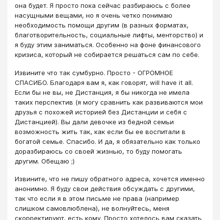
она будет. Я просто пока сейчас разбираюсь с более
насущными вещами, но я очень четко понимаю
необходимость помощи другим (в разных форматах,
благотворительность, социальные лифты, менторство) и
я буду этим заниматься. Особенно на фоне финансового
кризиса, который не собирается решаться сам по себе.
Извините что так сумбурно. Просто - ОГРОМНОЕ
СПАСИБО. Благодаря вам я, как говорят, will have it all.
Если бы не вы, не Дистанция, я бы никогда не имела
таких перспектив (я могу сравнить как развиваются мои
друзья с похожей историей без Дистанции и себя с
Дистанцией). Вы дали девочке из бедной семьи
возможность жить так, как если бы ее воспитали в
богатой семье. Спасибо. И да, я обязательно как только
доразбираюсь со своей жизнью, то буду помогать
другим. Обещаю ;)
Извините, что не пишу обратного адреса, хочется именно
анонимно. Я буду свои действия обсуждать с другими,
так что если я в этом письме не права (например
слишком самовлюблена), не волнуйтесь, меня
скорректируют, есть кому. Просто хотелось вам сказать