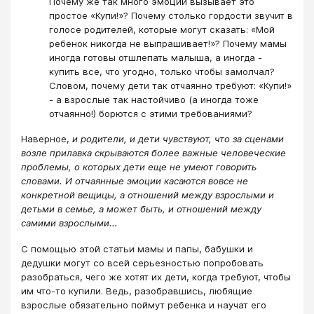
Почему же так много эмоций вызывает это
простое «Купи!»? Почему столько гордости звучит в
голосе родителей, которые могут сказать: «Мой
ребенок никогда не выпрашивает!»? Почему мамы
иногда готовы отшлепать малыша, а иногда -
купить все, что угодно, только чтобы замолчал?
Словом, почему дети так отчаянно требуют: «Купи!»
- а взрослые так настойчиво (а иногда тоже
отчаянно!) борются с этими требованиями?
Наверное,
и родители, и дети чувствуют, что за сценами
возле прилавка скрываются более важные человеческие
проблемы, о которых дети еще не умеют говорить
словами. И отчаянные эмоции касаются вовсе не
конкретной вещицы, а отношений между взрослыми и
детьми в семье, а может быть, и отношений между
самими взрослыми...
С помощью этой статьи мамы и папы, бабушки и
дедушки могут со всей серьезностью попробовать
разобраться, чего же хотят их дети, когда требуют, чтобы
им что-то купили. Ведь, разобравшись, любящие
взрослые обязательно поймут ребенка и научат его