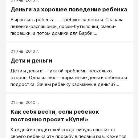
Деньги за хорошее поведение ребенка
Вырастить ребенка — требуются деньги. Сначала
пеленки-распашонки, соски-бутылочки, смеси-
пюрешки, а потом домики для Барби,
радиоуправляемые машинки, велосипеды, игровые
приставки и далее компьютеры, коммуникаторы,
01 янв. 2013 г.
куртки, сапожки, золотые сережки.
Дети и деньги
Дети и деньги ― у этой проблемы несколько
сторон. Одна из них ― карманные деньги ребенка и
подростка. Зачем ребенку карманные деньги?
Давать или не давать? Можно встретить аргументы
и за, и против. Мнения по денежному вопросу могут
01 янв. 2010 г.
быть диаметрально противоположными.
Как себя вести, если ребенок
постоянно просит «Купи!»
Каждый из родителей когда-нибудь слышит от
своего ребенка эту просьбу в первый раз. Кажется