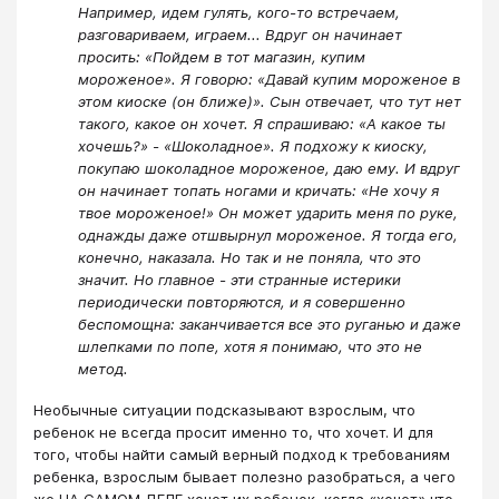
Например, идем гулять, кого-то встречаем,
разговариваем, играем... Вдруг он начинает
просить: «Пойдем в тот магазин, купим
мороженое». Я говорю: «Давай купим мороженое в
этом киоске (он ближе)». Сын отвечает, что тут нет
такого, какое он хочет. Я спрашиваю: «А какое ты
хочешь?» - «Шоколадное». Я подхожу к киоску,
покупаю шоколадное мороженое, даю ему. И вдруг
он начинает топать ногами и кричать: «Не хочу я
твое мороженое!» Он может ударить меня по руке,
однажды даже отшвырнул мороженое. Я тогда его,
конечно, наказала. Но так и не поняла, что это
значит. Но главное - эти странные истерики
периодически повторяются, и я совершенно
беспомощна: заканчивается все это руганью и даже
шлепками по попе, хотя я понимаю, что это не
метод.
Необычные ситуации подсказывают взрослым, что
ребенок не всегда просит именно то, что хочет. И для
того, чтобы найти самый верный подход к требованиям
ребенка, взрослым бывает полезно разобраться, а чего
же НА САМОМ ДЕЛЕ хочет их ребенок, когда «хочет» что-