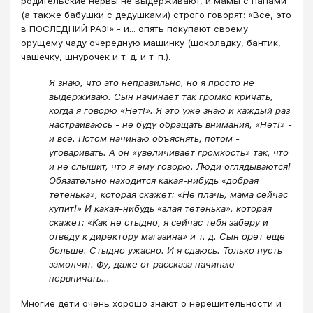
родительские нервы не выдерживают, и мамы с папами
(а также бабушки с дедушками) строго говорят: «Все, это
в ПОСЛЕДНИЙ РАЗ!» - и... опять покупают своему
орущему чаду очередную машинку (шоколадку, бантик,
чашечку, шнурочек и т. д. и т. п.).
Я знаю, что это неправильно, но я просто не
выдерживаю. Сын начинает так громко кричать,
когда я говорю «Нет!». Я это уже знаю и каждый раз
настраиваюсь - не буду обращать внимания, «Нет!» -
и все. Потом начинаю объяснять, потом -
уговаривать. А он «увеличивает громкость» так, что
и не слышит, что я ему говорю. Люди оглядываются!
Обязательно находится какая-нибудь «добрая
тетенька», которая скажет: «Не плачь, мама сейчас
купит!» И какая-нибудь «злая тетенька», которая
скажет: «Как не стыдно, я сейчас тебя заберу и
отведу к директору магазина» и т. д. Сын орет еще
больше. Стыдно ужасно. И я сдаюсь. Только пусть
замолчит. Фу, даже от рассказа начинаю
нервничать...
Многие дети очень хорошо знают о нерешительности и