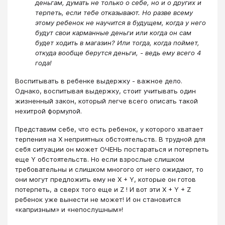
деньгам, думать не только о себе, но и о других и
терпеть, если тебе отказывают. Но разве всему
этому ребенок не научится в будущем, когда у него
будут свои карманные деньги или когда он сам
будет ходить в магазин? Или тогда, когда поймет,
откуда вообще берутся деньги, - ведь ему всего 4
года!
Воспитывать в ребенке выдержку - важное дело.
Однако, воспитывая выдержку, стоит учитывать один
жизненный закон, который легче всего описать такой
нехитрой формулой.
Представим себе, что есть ребенок, у которого хватает
терпения на X неприятных обстоятельств. В трудной для
себя ситуации он может ОЧЕНЬ постараться и потерпеть
еще Y обстоятельств. Но если взрослые слишком
требовательны и слишком многого от него ожидают, то
они могут предложить ему не X + Y, которые он готов
потерпеть, а сверх того еще и Z ! И вот эти X + Y + Z
ребенок уже вынести не может! И он становится
«капризным» и «непослушным»!