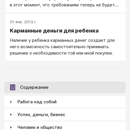
в этот момент, что требованиям теперь не будет
конца. Начинаешь предвидеть самое плохое:
откликнешься на первую просьбу, и дальше
01 янв. 2013 г.
придется удовлетворять все покупательские
Карманные деньги для ребенка
потребности своего отпрыска. Так ли это на самом
деле?;;
Наличие у ребенка карманных денег создает для
него возможность самостоятельно принимать
решение о необходимости той или иной покупки.
Содержание
Работа над собой
Успех, деньги, бизнес
Человек и общество