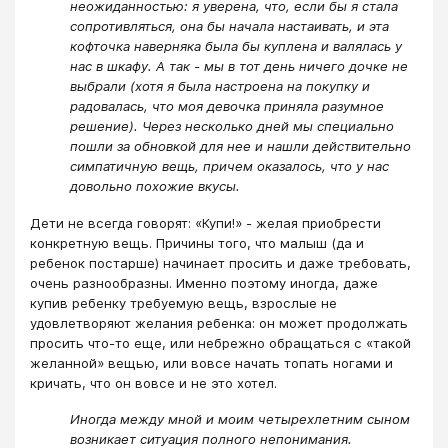
неожиданностью: я уверена, что, если бы я стала
сопротивляться, она бы начала настаивать, и эта
кофточка наверняка была бы куплена и валялась у
нас в шкафу. А так - мы в тот день ничего дочке не
выбрали (хотя я была настроена на покупку и
радовалась, что моя девочка приняла разумное
решение). Через несколько дней мы специально
пошли за обновкой для нее и нашли действительно
симпатичную вещь, причем оказалось, что у нас
довольно похожие вкусы.
Дети не всегда говорят: «Купи!» - желая приобрести
конкретную вещь. Причины того, что малыш (да и
ребенок постарше) начинает просить и даже требовать,
очень разнообразны. Именно поэтому иногда, даже
купив ребенку требуемую вещь, взрослые не
удовлетворяют желания ребенка: он может продолжать
просить что-то еще, или небрежно обращаться с «такой
желанной» вещью, или вовсе начать топать ногами и
кричать, что он вовсе и не это хотел.
Иногда между мной и моим четырехлетним сыном
возникает ситуация полного непонимания.