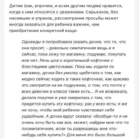
Детям (как, впрочем, и всем другим людям) нравится,
когда к ним относятся с уважением. Серьезное, без
насмешек и упреков, рассмотрение просьбы может
иногда оказаться для ребенка важнее, чем
приобретение конкретной вещи.
Однажды я попробовала сказать дочке, что то, что
она просит, - довольно симпатичная вещь и я
сейчас, пока хожу по магазину, подумаю, покупать
или нет. Речь шла о коротенькой кофточке с
блестящими цветочками. Пока мы ходили по
магазину, дочка без умолку щебетала о том, как
модно сейчас ходить в таких кофточках, как красиво
это смотрится на ее подружках, о том, что почти у
всех девочек в классе такие есть... Я не возражала,
делала покупки и уже смирилась с тем, что
придется купить эту кофточку, раз у всех есть: я же
не хочу, чтобы мой ребенок чувствовал себя
ущербным. А дочка вдруг сказала: «Вообще-то я не
очень хочу быть как все, может, найдем мне что-то
посимпатичнее, если ты разрешаешь мне что-
нибудь себе купить?» Для меня это было большой