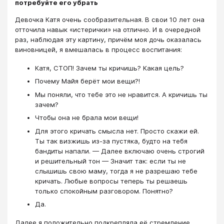
потребуйте его убрать
Девочка Катя очень сообразительная. В свои 10 лет она
отточила навык «истерички» на отлично. И в очередной
раз, наблюдая эту картину, причём моя дочь оказалась
виновницей, я вмешалась в процесс воспитания:
Катя, СТОП! Зачем ты кричишь? Какая цель?
Почему Майя берёт мои вещи?!
Мы поняли, что тебе это не нравится. А кричишь ты
зачем?
Чтобы она не брала мои вещи!
Для этого кричать смысла нет. Просто скажи ей.
Ты так визжишь из-за пустяка, будто на тебя
бандиты напали. — Далее включаю очень строгий
и решительный тон — Значит так: если ты не
слышишь свою маму, тогда я не разрешаю тебе
кричать. Любые вопросы теперь ты решаешь
только спокойным разговором. Понятно?
Да.
Далее я положительно подкрепляла её стремление