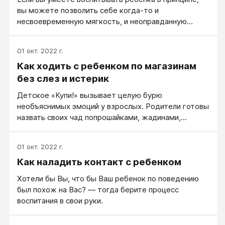
вы можете позволить себе когда-то и
несвоевременную мягкость, и неоправданную
жесткость.
01 окт. 2022 г.
Как ходить с ребенком по магазинам
без слез и истерик
Детское «Купи!» вызывает целую бурю
необъяснимых эмоций у взрослых. Родители готовы
назвать своих чад попрошайками, жадинами,
бессовестными транжирами даже за просьбу
купить мелочь, вполне доступную семейному
01 окт. 2022 г.
бюджету. Или наоборот, испытывают такое
Как наладить контакт с ребенком
необъяснимое чувство вины перед ребенком, что
готовы бежать в ближайший магазин за совершенно
Хотели бы Вы, что бы Ваш ребенок по поведению
ненужной вещью...
был похож на Вас? — тогда берите процесс
воспитания в свои руки.