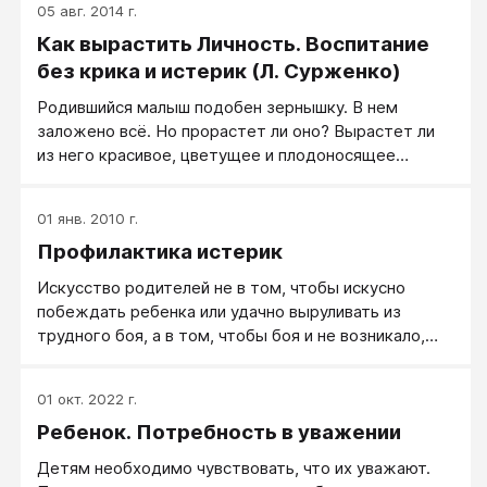
05 авг. 2014 г.
Как вырастить Личность. Воспитание
без крика и истерик (Л. Сурженко)
Родившийся малыш подобен зернышку. В нем
заложено всё. Но прорастет ли оно? Вырастет ли
из него красивое, цветущее и плодоносящее
растение? Разовьются ли в полной мере
способности? Это зависит от родителей. В книге
01 янв. 2010 г.
Леонида Сурженко затронуты самые важные и
Профилактика истерик
«болезненные» вопросы воспитания. Родители
узнают, как воспитать здорового, счастливого,
Искусство родителей не в том, чтобы искусно
умного, креативно мыслящего человека. Издание
побеждать ребенка или удачно выруливать из
поможет и родителям стать интересными для
трудного боя, а в том, чтобы боя и не возникало,
своих детей, сформирует их авторитет в глазах
чтобы у ребенка не сформировалась сама привычка
ребенка. Ведь дети – это самое важное вложение
истерить. Это называется - профилактика истерик,
наших сил, души, времени и денег!
01 окт. 2022 г.
главные направления здесь следующие.
Ребенок. Потребность в уважении
Детям необходимо чувствовать, что их уважают.