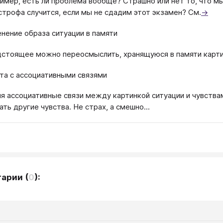
имер, есть ли проблема вообще? Страшно или нет то, что мы
строфа случится, если мы не сдадим этот экзамен? См.
→
нение образа ситуации в памяти
стоящее можно переосмыслить, хранящуюся в памяти картин
та с ассоциативными связями
я ассоциативные связи между картинкой ситуации и чувства
ать другие чувства. Не страх, а смешно...
тарии
(
0
):