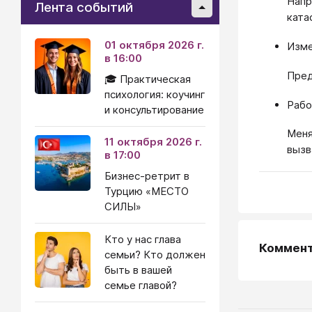
Напр
Лента событий
ката
01 октября 2026 г.
Изме
в 16:00
Пред
🎓 Практическая
психология: коучинг
Рабо
и консультирование
Меня
11 октября 2026 г.
вызв
в 17:00
Бизнес-ретрит в
Турцию «МЕСТО
СИЛЫ»
Кто у нас глава
Коммен
семьи? Кто должен
быть в вашей
семье главой?