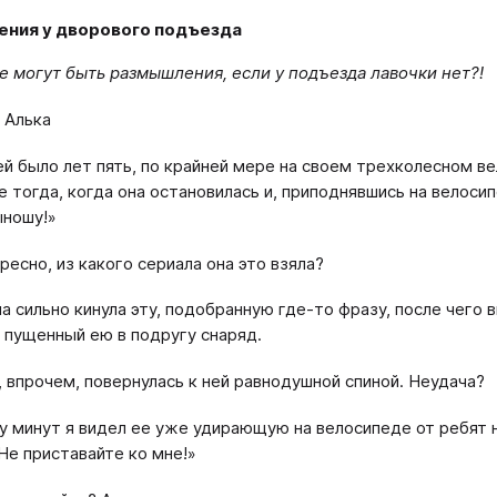
ния у дворового подъезда
е могут быть размышления, если у подъезда лавочки нет?!
Алька
ей было лет пять, по крайней мере на своем трехколесном ве
е тогда, когда она остановилась и, приподнявшись на велосип
ыношу!»
ресно, из какого сериала она это взяла?
она сильно кинула эту, подобранную где-то фразу, после чего
 пущенный ею в подругу снаряд.
а, впрочем, повернулась к ней равнодушной спиной. Неудача?
у минут я видел ее уже удирающую на велосипеде от ребят
«Не приставайте ко мне!»