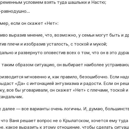
пременным условием взять туда шашлыки и Настю;
-равнодушно...
имер, если он скажет «Нет»:
иво выразив мнение, что, возможно, у семьи могут быть и д
тив плечи и изобразив усталость, с тоской и мукой;
дально и развернуто оповестив всех о том, что он в это дура
 таким образом ситуацию, он выбирает наиболее устраивающ
оизводится мгновенно и, как правило, безошибочно. Если на
 выдаст «Да» с интонацией энтузиазма и радости. Если он реш
чку, все бы уговаривали, он скажет «Нет» с плечами, тоской
кандальчик.
к далее — все варианты очень логичны. И, думаю, большинс
 что Ваня решает вопрос не о Крылатском, хочется ему туда 
е, какое выразить к этому отношение, чтобы сделать ситуац