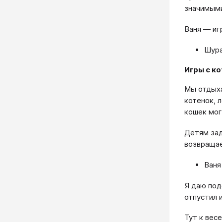
значимыми
Ваня — иг
Шура
Игры с к
Мы отдыха
котенок, л
кошек мог
Детям зад
возвращае
Ваня
Я даю под
отпустил 
Тут к вес