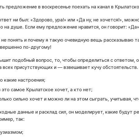
ть предложение в воскресенье поехать на канал в Крылатско
ответ ни был: «Здорово, ура!» или «Да ну, не хочется!», мож
го на душе. Если ему предложение нравится, он говорит: «Да
 не понять и почему я такую очевидную вещь рассказываю та
вершенно по-другому!
ышит подобный вопрос, то, чтобы опре­делиться с ответом, он
а всех присутствующих и — взвешивает кучу обстоятельств.
го какие настроения;
в это самое Крылатское хочет, а кто нет;
олько сильно хочет и можно ли на этом сыграть, учитывая, что
ходные данные и расклад сил, он моделирует, какие будут ре
ример, так:
тузиазмом;