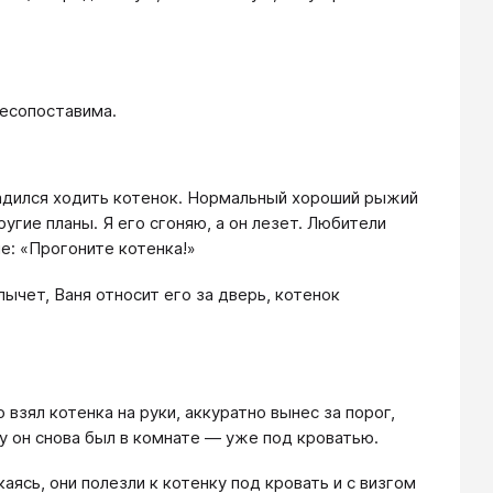
несопоставима.
вадился ходить котенок. Нормальный хороший рыжий
другие планы. Я его сгоняю, а он лезет. Любители
е: «Прогоните котенка!»
ычет, Ваня относит его за дверь, котенок
 взял котенка на руки, аккуратно вынес за порог,
у он снова был в комнате — уже под кроватью.
ясь, они полезли к котенку под кровать и с визгом