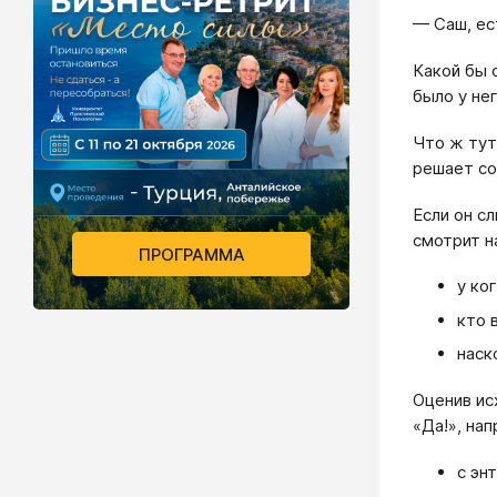
— Саш, ес
Какой бы 
было у не
Что ж тут
решает со
Если он сл
смотрит н
ПРОГРАММА
у ко
кто 
наск
Оценив ис
«Да!», нап
с эн