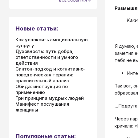
ВСЕ СОБЫТИЯ
Размышле
Каки
Новые статьи:
Как успокоить эмоциональную
супругу
Я думаю, 
Духовность: путь добра,
заметил е
ответственности и умного
тебя не в
действия
Синтон-подход и когнитивно-
Инте
поведенческая терапия:
сравнительный анализ
Так вот, 
Обида: инструкция по
применению
образовал
Три принципа мудрых людей
Манифест послушания
...Подруг
женщины
Через пар
кричала: 
Популярные статьи: