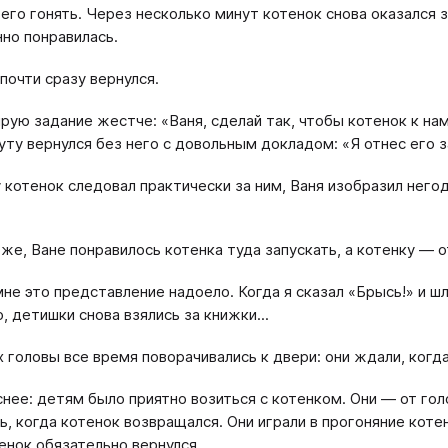
 его гонять. Через несколько минут котенок снова оказался 
но понравилась.
 почти сразу вернулся.
рую задание жестче: «Ваня, сделай так, чтобы котенок к нам
уту вернулся без него с довольным докладом: «Я отнес его 
 котенок следовал практически за ним, Ваня изобразил негод
же, Ване понравилось котенка туда запускать, а котенку — 
 мне это представление надоело. Когда я сказал «Брысь!» и ш
, детишки снова взялись за книжки...
х головы все время поворачивались к двери: они ждали, когд
снее: детям было приятно возиться с котенком. Они — от го
, когда котенок возвращался. Они играли в прогоняние котенк
енок обязательно вернулся.