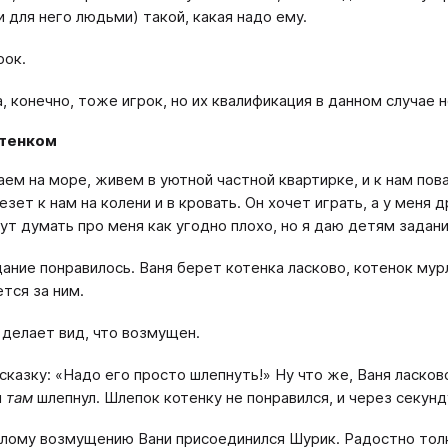
 для него людьми) такой, какая надо ему.
рок.
, конечно, тоже игрок, но их квалификация в данном случае 
отенком
ем на море, живем в уютной частной квартирке, и к нам по
езет к нам на колени и в кровать. Он хочет играть, а у меня 
ут думать про меня как угодно плохо, но я даю детям задани
ание понравилось. Ваня берет котенка ласково, котенок мурл
тся за ним.
 делает вид, что возмущен.
сказку: «Надо его просто шлепнуть!» Ну что же, Ваня ласково
и
там
шлепнул. Шлепок котенку не понравился, и через секунд
елому возмущению Вани присоединился Шурик. Радостно толка