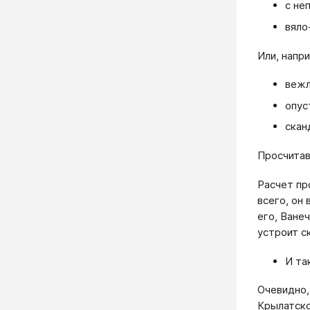
с не
вяло
Или, напр
вежл
опус
скан
Просчитав
Расчет пр
всего, он
его, Ване
устроит с
И та
Очевидно,
Крылатско