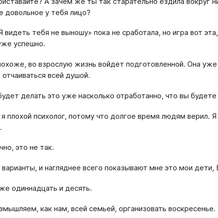
риставайте? А зачем же ты так старательно ездила вокруг ни
е довольное у тебя лицо?
Я видеть тебя не выношу» пока не сработала, но игра вот эта
уже успешно.
похоже, во взрослую жизнь войдет подготовленной. Она уже 
 отчаиваться всей душой.
будет делать это уже насколько отработанно, что вы будете
я плохой психолог, потому что долгое время людям верил. Я в
.
чно, это не так.
варианты, и нагляднее всего показывают мне это мои дети, 
же одиннадцать и десять.
змышляем, как нам, всей семьей, организовать воскресенье.