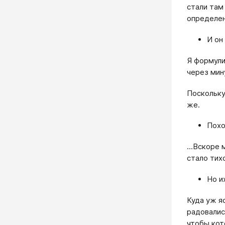
стали там
определен
И он
Я формули
через мин
Поскольку
же.
Похо
...Вскоре
стало тихо
Но и
Куда уж я
радовались
чтобы кот