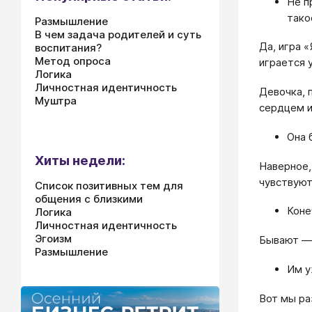
Не п
тако
Размышление
В чем задача родителей и суть
Да, игра «
воспитания?
Метод опроса
играется 
Логика
Личностная идентичность
Девочка, 
Муштра
сердцем и
Она 
Хиты недели:
Наверное, 
чувствуют
Список позитивных тем для
общения с близкими
Коне
Логика
Личностная идентичность
Эгоизм
Бывают — 
Размышление
Им у
Вот мы ра