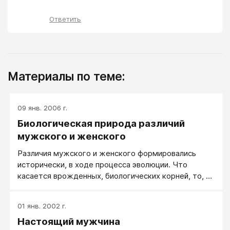
Ответить
Материалы по теме:
09 янв. 2006 г.
Биологическая природа различий
мужского и женского
Различия мужского и женского формировались
исторически, в ходе процесса эволюции. Что
касается врожденных, биологических корней, то, по
эволюционной теории пола В.А. Геодакяна, на
мужчинах эволюция экспериментирует, а все
01 янв. 2002 г.
проверенное и надежное вкладывает в женщин.
Настоящий мужчина