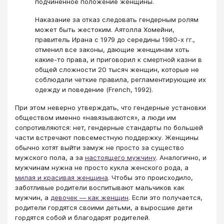
подчиненное положение женщины.
Наказание за отказ следовать гендерным ролям
может быть жестоким. Аятолла Хомейни,
правитель Ирана с 1979 до середины 1980-х гг.,
отменил все законы, дающие женщинам хоть
какие-то права, и приговорил к смертной казни в
общей сложности 20 тысяч женщин, которые не
соблюдали четкие правила, регламентирующие их
одежду и поведение (French, 1992).
При этом неверно утверждать, что гендерные установки
обществом именно «навязываются», а люди им
сопротивляются: нет, гендерные стандарты по большей
части встречают повсеместную поддержку. Женщины
обычно хотят выйти замуж не просто за существо
мужского пола, а за
настоящего мужчину
. Аналогично, и
мужчинам нужна не просто кукла женского рода, а
милая и красивая женщина
. Чтобы это происходило,
заботливые родители воспитывают мальчиков как
мужчин, а
девочек — как женщин
. Если это получается,
родители гордятся своими детьми, а выросшие дети
гордятся собой и благодарят родителей.