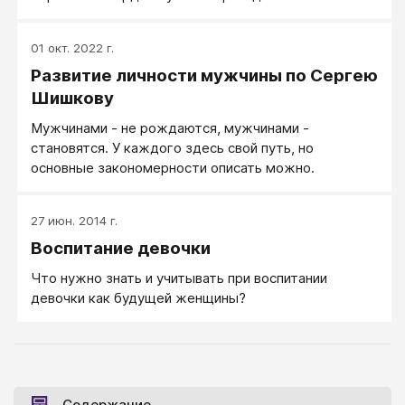
либо внутри, что нуждалось бы в регулировании и
мужским, либо к женским особям. При этом у них
возмещении для выживания организма. Значит,
появляется то, что в психологии развития
социальные мотивы не поддаются анализу с точки
01 окт. 2022 г.
называется половой (гендерной) идентичностью.
зрения процессов гомеостаза.
Развитие личности мужчины по Сергею
Но в большинстве культур биологическое различие
мужчин и женщин широко обрастает системой
Шишкову
убеждений и стереотипов поведения,
Мужчинами - не рождаются, мужчинами -
пронизывающих буквально все сферы человеческой
становятся. У каждого здесь свой путь, но
деятельности.
основные закономерности описать можно.
27 июн. 2014 г.
Воспитание девочки
Что нужно знать и учитывать при воспитании
девочки как будущей женщины?
Содержание