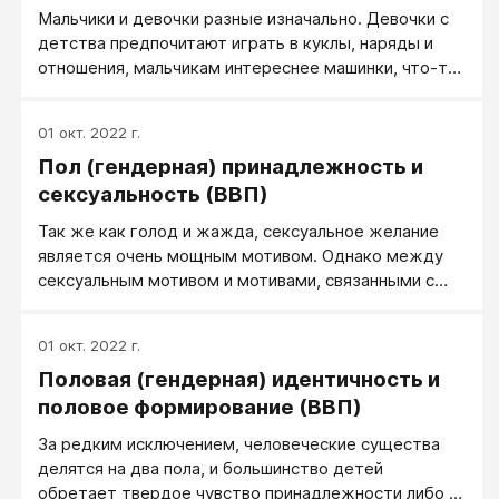
Мальчики и девочки разные изначально. Девочки с
детства предпочитают играть в куклы, наряды и
отношения, мальчикам интереснее машинки, что-то
сконструировать и подраться. Можно, конечно, из
мальчика воспитать девочку, но — зачем?
01 окт. 2022 г.
Наверное, из мальчика стоит воспитать мужчину.
Пол (гендерная) принадлежность и
Настоящего мужчину.
сексуальность (ВВП)
Так же как голод и жажда, сексуальное желание
является очень мощным мотивом. Однако между
сексуальным мотивом и мотивами, связанными с
температурой тела, жаждой и голодом,
существуют важные различия. Секс является
01 окт. 2022 г.
социальным мотивом: он, как правило,
Половая (гендерная) идентичность и
предполагает участие другого человека, тогда как
мотивы выживания касаются только биологической
половое формирование (ВВП)
особи. Кроме того, такие мотивы, как голод и
За редким исключением, человеческие существа
жажда, обусловлены нуждами органических
делятся на два пола, и большинство детей
тканей, тогда как секс не связан с нехваткой чего-
обретает твердое чувство принадлежности либо к