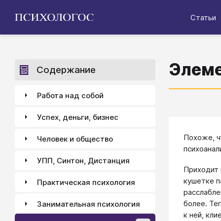
Статьи
Элеме
Содержание
Работа над собой
Успех, деньги, бизнес
Похоже, ч
Человек и общество
психоанал
УПП, Синтон, Дистанция
Приходит 
кушетке п
Практическая психология
расслабле
более. Те
Занимательная психология
к ней, кл