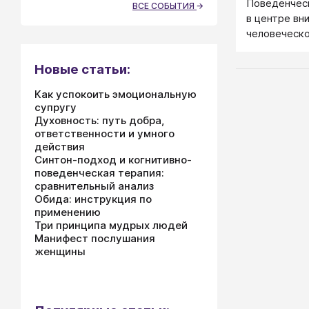
Поведенческ
ВСЕ СОБЫТИЯ
в центре вн
человеческо
результаты 
внешнее, ви
Новые статьи:
Как успокоить эмоциональную
супругу
Духовность: путь добра,
ответственности и умного
действия
Синтон-подход и когнитивно-
поведенческая терапия:
сравнительный анализ
Обида: инструкция по
применению
Три принципа мудрых людей
Манифест послушания
женщины