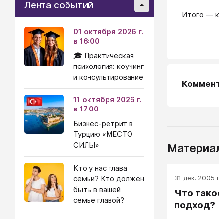
Лента событий
Итого ― 
01 октября 2026 г.
в 16:00
🎓 Практическая
психология: коучинг
и консультирование
Коммен
11 октября 2026 г.
в 17:00
Бизнес-ретрит в
Турцию «МЕСТО
СИЛЫ»
Материал
Кто у нас глава
31 дек. 2005 г
семьи? Кто должен
быть в вашей
Что тако
семье главой?
подход?