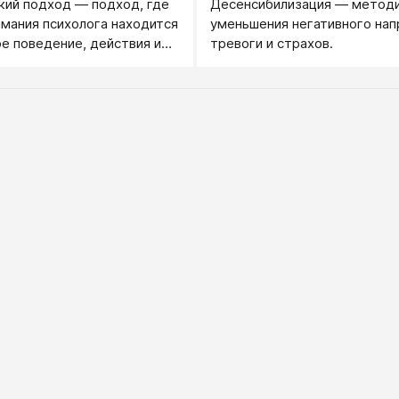
ий подход — подход, где
Десенсибилизация — методи
имания психолога находится
уменьшения негативного нап
е поведение, действия и
тревоги и страхов.
наших действий, все
димое и объективное.