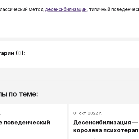
классический метод
десенсибилизации
, типичный поведенчес
тарии
(
0
):
ы по теме:
.
01 окт. 2022 г.
е поведенческий
Десенсибилизация —
королева психотерап