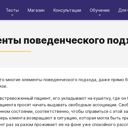
Тесты
Магазин
Консультации
Обучение
Для 
нты поведенческого подх
то многие элементы поведенческого подхода, даже прямо 
изе.
встревоженный пациент, его укладывают на кушетку, где он 
ациента просят начать выдавать свободные ассоциации. Св
нном состоянии, соответственно, чтобы справиться с этой з
перь клиента возвращают в ситуацию, которая могла быть при
иент раз за разом проживает ее на фоне уже спокойного расс