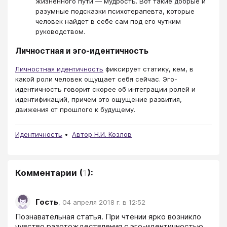
жизненного пути — мудрость. Вот такие добрые и
разумные подсказки психотерапевта, которые
человек найдет в себе сам под его чутким
руководством.
Личностная и эго-идентичность
Личностная идентичность
фиксирует статику, кем, в
какой роли человек ощущает себя сейчас. Эго-
идентичность говорит скорее об интеграции ролей и
идентификаций, причем это ощущение развития,
движения от прошлого к будущему.
Идентичность
Автор Н.И. Козлов
Комментарии
(
1
):
Гость
,
04 апреля 2018 г. в 12:52
Познавательная статья. При чтении ярко возникло 
чувство разотождествления с эго-идентичностью. 