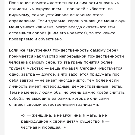
Признание самотождественности личности значимым
социальным окружением — при всей зыбкости, по-
видимому, самое устойчивое основание этого
определение. Если здравые, хорошо знающие меня люди
меня узнают как меня, могут всегда сказать что «ты
остаешься собой» (и им это нравится), то это как-то
проверяемо и объективно.
Если же «внутренняя тождественность самому себе»
понимается как чувство непрерывной тождественности
человека самому себе, то эта грань понятия более
трудная. Чувство — вещь лукавая. Сегодня чувствуется
одно, завтра — другое, а что захочется придумать про
себя завтра — не знает иногда никто, тем более если
личность имеет истероидные, демонстративные черты…
Тем не менее, людям обычно очень важно «себя считать
собой», не выходить за рамки, которые они сами
считают своими естественными границами.
«Я — женщина, а не мужчина. Я мать, а не
равнодушное к своим детям существо. Я —
честная и любящая…»