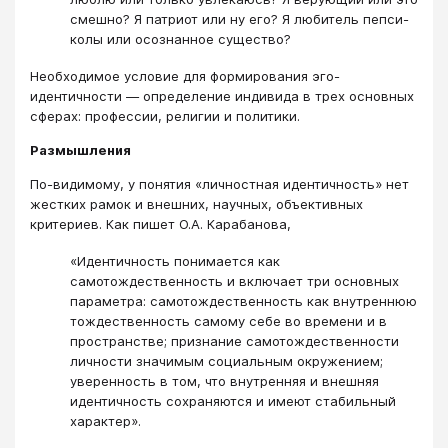
смешно? Я патриот или ну его? Я любитель пепси-
колы или осознанное существо?
Необходимое условие для формирования эго-
идентичности — определение индивида в трех основных
сферах: профессии, религии и политики.
Размышления
По-видимому, у понятия «личностная идентичность» нет
жестких рамок и внешних, научных, объективных
критериев. Как пишет О.А. Карабанова,
«Идентичность понимается как
самотождественность и включает три основных
параметра: самотождественность как внутреннюю
тож­дественность самому себе во времени и в
пространстве; признание самотождественности
личности значимым социальным окружени­ем;
уверенность в том, что внутренняя и внешняя
идентичность сохраняются и имеют стабильный
характер».