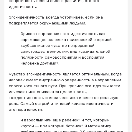
непрывность себя и своего развития, это эго-
идентичность.
Эго-идентичность всегда устойчивее, если она
подкрепляется окружающими людьми.
Эриксон определяет эго-идентичность как
заряжающее человека психической энергией
«субъективное чувство непрерывной
самотождественности», вид «созидательной
полярности самовосприятия и восприятия
человека другими».
Чувство эго-идентичности является оптимальным, когда
человек имеет внутреннюю уверенность в направлении
своего жизненного пути. При кризисе эго-идентичности
исчезают или снижаются целостность,
тождественность и вера человека в свою социальную
роль. Самый острый и типовой кризис идентичности —
это пора юности.
Я взрослый или еще ребенок? Я тот, который
крутой — или который ботаник? Я математику
люблю или только увлекаюсь? Я верующий или это