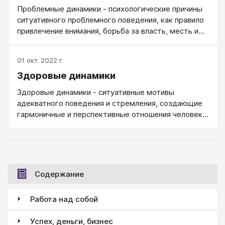
Проблемные динамики - психологические причины
ситуативного проблемного поведения, как правило
привлечение внимания, борьба за власть, месть и
избегание неудачи. Лучше, когда на место
проблемных динамик у человека встанут здоровые
01 окт. 2022 г.
динамики: внимание к окружающим, готовность к
Здоровые динамики
сотрудничеству, любовь и стремление к развитию.
Здоровые динамики - ситуативные мотивы
адекватного поведения и стремления, создающие
гармоничные и перспективные отношения человека
с окружающими. Это - внимание к окружающим,
готовность к сотрудничеству, любовь и стремление
к развитию. В ситуации психологического
консультирования чаще приходится с проблемными
динамиками - типовыми причинами проблемного и
Содержание
конфликтного поведения.
Работа над собой
Успех, деньги, бизнес