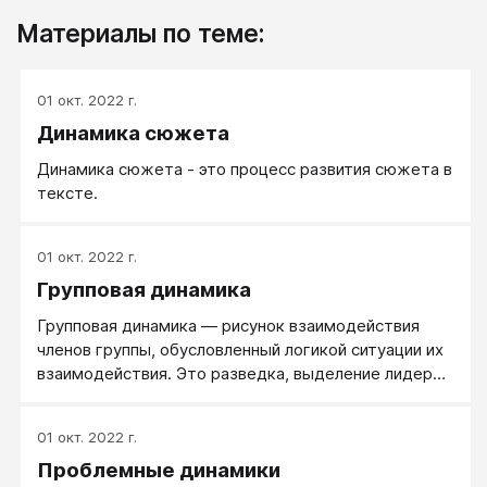
Материалы по теме:
01 окт. 2022 г.
Динамика сюжета
Динамика сюжета - это процесс развития сюжета в
тексте.
01 окт. 2022 г.
Групповая динамика
Групповая динамика ― рисунок взаимодействия
членов группы, обусловленный логикой ситуации их
взаимодействия. Это разведка, выделение лидеров
и антилидеров, стадия конфронтация, стадия
консолидации и продуктивной работы, стадия
01 окт. 2022 г.
распада группы.
Проблемные динамики