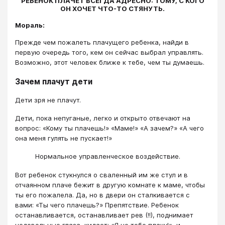
РЕБЕНОК ПЛАЧЕТ ВСЕГДА АДРЕСНО: ТОМУ, С КОГО
ОН ХОЧЕТ ЧТО-ТО СТЯНУТЬ.
Мораль:
Прежде чем пожалеть плачущего ребенка, найди в
первую очередь того, кем он сейчас выбрал управлять.
Возможно, этот человек ближе к тебе, чем ты думаешь.
Зачем плачут дети
Дети зря не плачут.
Дети, пока непуганые, легко и открыто отвечают на
вопрос: «Кому ты плачешь!» «Маме!» «А зачем?» «А чего
она меня гулять не пускает!»
Нормальное управленческое воздействие.
Вот ребенок стукнулся о сваленный им же стул и в
отчаянном плаче бежит в другую комнате к маме, чтобы
ты его пожалела. Да, но в двери он сталкивается с
вами: «Ты чего плачешь?» Препятствие. Ребенок
останавливается, останавливает рев (!!), поднимает
недовольные глаза, кидает: «Я не тебе плачу!», и