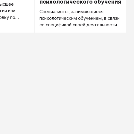
психологического обучения
высшее
гии или
Специалисты, занимающиеся
овку по
психологическим обучением, в связи
аведении,
со спецификой своей деятельности
нную
именуют себя по-разному.
им
ывают себя
о ли не
пределиться в
гическим
апией.
дит
льтирует,
ется как
к и