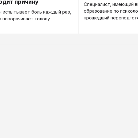
одит причину
Специалист, имеющий 
образование по психоло
 испытывает боль каждый раз,
прошедший переподгот
а поворачивает голову.
психологии в учебном з
имеющем государстве
лицензию. Практикующ
психологом обычно наз
те психологи, которые т
могут, то ли не хотят о
выборе между психоло
обучением или психотер
Соответственно, прово
практически все: консу
ведет тренинги, занима
развитием личности, та
психотерапией..