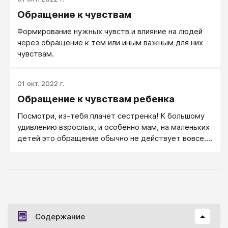
Обращение к чувствам
Формирование нужных чувств и влияние на людей
через обращение к тем или иным важным для них
чувствам.
01 окт. 2022 г.
Обращение к чувствам ребенка
Посмотри, из-тебя плачет сестренка! К большому
удивлению взрослых, и особенно мам, на маленьких
детей это обращение обычно не действует вовсе.
Однако если на детей долго сердиться в подобных
ситуациях, они рано или поздно понимают, что
взрослые от них хотят, и начинают изображать
раскаяние. Впрочем, дети любят копировать
взрослых, и если мама расстраивается часто, за
нею это начинают повторять и дети. Трудно назвать
Содержание
это подлинным сопереживанием, но дорога к этому
прокладывается. Настоящая эмпатия возникает у