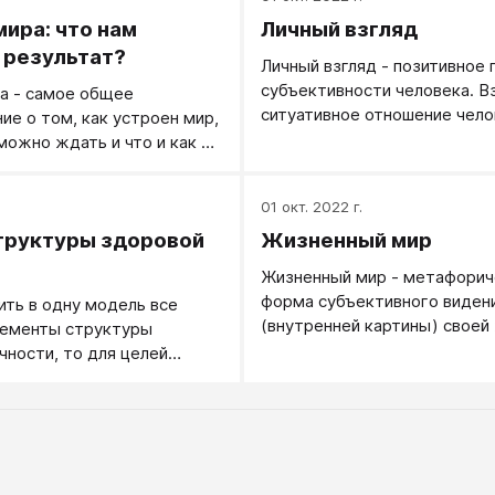
мира: что нам
Личный взгляд
 результат?
​​​​​​​​​​​​​​Личный взгляд - позитив
субъективности человека. Вз
а - самое общее
ситуативное отношение чело
ие о том, как устроен мир,
первой (личной) позиции, с т
 можно ждать и что и как в
зрения его личных интересов
елать. В первую очередь -
говорят о негативной сторо
рогий, рациональный, или
.
01 окт. 2022 г.
субъективности (или когда д
ый, иррациональный?
субъективность не нравится)
труктуры здоровой
Жизненный мир
не о личном взгляде, а о
Жизненный мир - метафорич
субъективизме.
форма субъективного виден
ить в одну модель все
(внутренней картины) своей
лементы структуры
чности, то для целей
ской практики имеет
ить такие элементы, как
ерархия мотивов, картина
остная идентичность,
изни, жизненные позиции