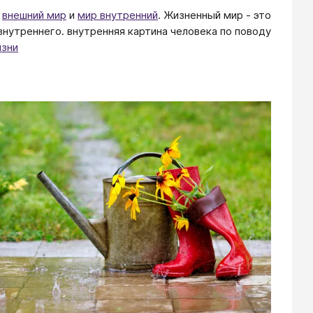
а
внешний мир
и
мир внутренний
. Жизненный мир - это
внутреннего. внутренняя картина человека по поводу
изни