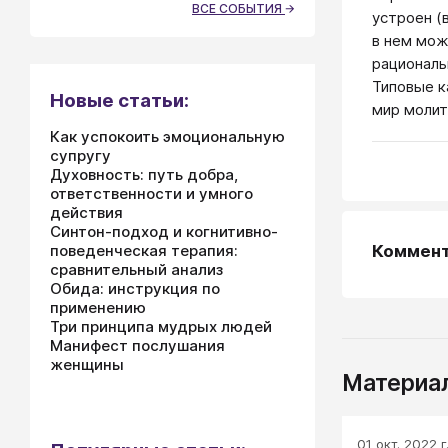
ВСЕ СОБЫТИЯ
устроен (
в нем мож
рациональ
Типовые к
Новые статьи:
мир молит
Как успокоить эмоциональную
супругу
Духовность: путь добра,
ответственности и умного
действия
Синтон-подход и когнитивно-
поведенческая терапия:
Коммен
сравнительный анализ
Обида: инструкция по
применению
Три принципа мудрых людей
Манифест послушания
женщины
Материал
01 окт. 2022 г