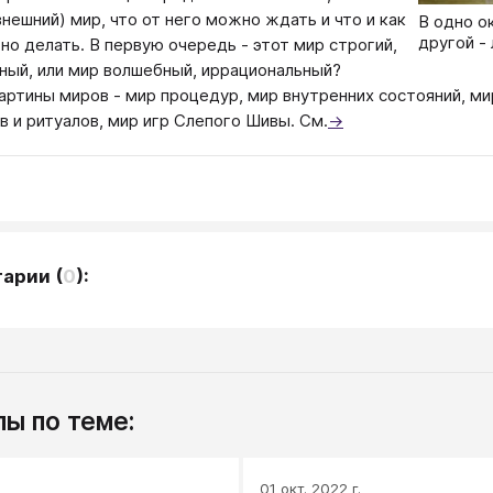
внешний) мир, что от него можно ждать и что и как
В одно о
другой - 
но делать. В первую очередь - этот мир строгий,
ный, или мир волшебный, иррациональный?
артины миров - мир процедур, мир внутренних состояний, м
в и ритуалов, мир игр Слепого Шивы. См.
→
тарии
(
0
):
ы по теме:
.
01 окт. 2022 г.