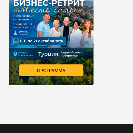
и стратегии,
личностные 
привычки, у
способности
ПРОГРАММА