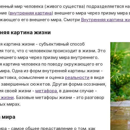
енный мир человека (живого существа) подразделяетвся н
ние (
внутренняя картина
) внешнего мира через призму мира 
жающего его внешнего мира. Смотри
Внутренняя картина ж
няя картина жизни
я картина жизни - субъективный способ
я того, что с человеком происходит в жизни. Это
нешнего мира через призму мира внутреннего.
я картина человека по поводу окружающего его
мира. Одна из форм внутренней картины жизни -
рактовка, осмысление и оценка
реальности
в виде
 завершенных сюжетов. Другая форма осознания,
я своей жизни -
метафора
, в данном случае -
 жизни
. Базовые метафоры жизни - это разговор
ых мирах.
 мира
ира - самое общее представление о том, как