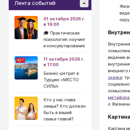
Лента событий
Жизн
виде
01 октября 2026 г.
окру
в 16:00
Внутрен
🎓 Практическая
психология: коучинг
Внутрення
и консультирование
осмыслени
видение в
11 октября 2026 г.
внутрення
в 17:00
внешнего 
Бизнес-ретрит в
сказка
: т
Турцию «МЕСТО
социально
СИЛЫ»
осмыслени
метафора
Кто у нас глава
о Жизненн
семьи? Кто должен
быть в вашей
Картина
семье главой?
Картина м