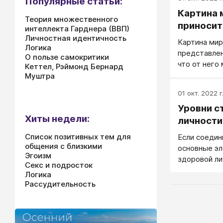
Популярные статьи:
Картина 
Теория множественного
приносит
интеллекта Гарднера (ВВП)
Личностная идентичность
Картина мир
Логика
представлен
О пользе самокритики
что от него
Кеттел, Рэймонд Бернард
нем можно д
Муштра
этот мир ст
01 окт. 2022 г
мир волшебн
Уровни с
Хиты недели:
личности
Список позитивных тем для
Если соедин
общения с близкими
основные э
Эгоизм
здоровой ли
Секс и подросток
психологиче
Логика
смысл выдел
Рассудительность
ценности, и
мира и личн
философия ж