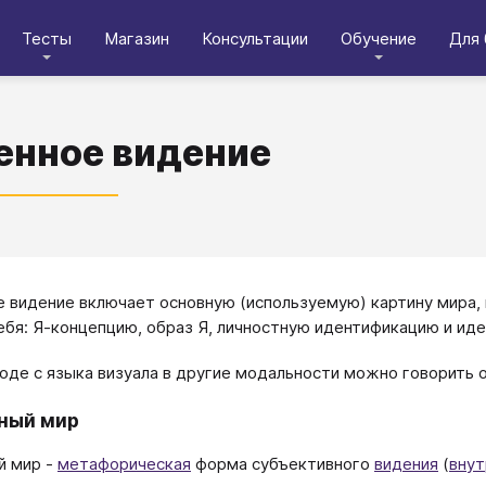
Тесты
Магазин
Консультации
Обучение
Для 
нное видение
 видение включает основную (используемую) картину мира,
ебя: Я-концепцию, образ Я, личностную идентификацию и иде
оде с языка визуала в другие модальности можно говорить 
ный мир
й мир -
метафорическая
форма субъективного
видения
(
внут