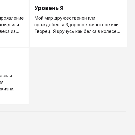
Уровень Я
ное проявление
Мой мир дружественен или
гляд или
враждебен, я Здоровое животное или
века из
Творец. Я кручусь как белка в колесе
очки
или восхожу на очередную вершину, я
. Когда
боец или Я ― любовь.
не
анная
, говорят
еская
ия
 жизни.