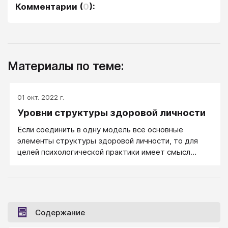
Комментарии
(
0
):
Материалы по теме:
01 окт. 2022 г.
Уровни структуры здоровой личности
Если соединить в одну модель все основные
элементы структуры здоровой личности, то для
целей психологической практики имеет смысл
выделить такие элементы, как ценности, иерархия
мотивов, картина мира и личностная идентичность,
философия жизни, жизненные позиции и стратегии,
характер тела, личностные состояния, устоявшиеся
привычки, убеждения и планы, способности, знания
Содержание
и умения.