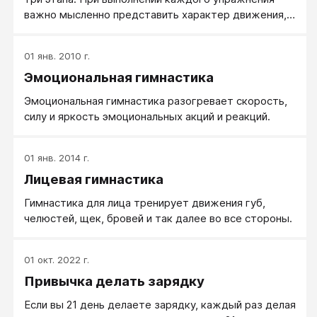
важно мысленно представить характер движения,
его связь с дыханием и темп выполнения. Систему
упражнений не следует рассматривать как нечто
01 янв. 2010 г.
обязательное и неизменное: после поэтапного
Эмоциональная гимнастика
твердого освоения эти упражнения можно
включать разрозненно в комплексы утренней
Эмоциональная гимнастика разогревает скорость,
гимнастики, в другие самостоятельные занятия
силу и яркость эмоциональных акций и реакций.
физической культурой, их можно выполнять во
время прогулок и, конечно, в рабочих перерывах.
01 янв. 2014 г.
Лицевая гимнастика
Гимнастика для лица тренирует движения губ,
челюстей, щек, бровей и так далее во все стороны.
01 окт. 2022 г.
Привычка делать зарядку
Если вы 21 день делаете зарядку, каждый раз делая