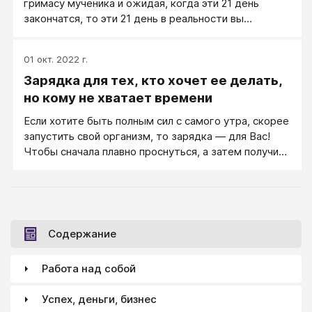
гримасу мученика и ожидая, когда эти 21 день
закончатся, то эти 21 день в реальности вы
вырабатываете у себя привычку к негативным
переживаниям по поводу зарядки↑. И когда
01 окт. 2022 г.
закончится 21 день, вы делать зарядку, скорее
Зарядка для тех, кто хочет ее делать,
всего, не будете. А если вы 21 день собрались и
делали зарядку бодро и с удовольствием, эта
но кому не хватает времени
привычка действительно будет привычкой зарядку
Если хотите быть полным сил с самого утра, скорее
по утрам делать.
запустить свой организм, то зарядка — для Вас!
Чтобы сначала плавно проснуться, а затем получить
заряд бодрости, начинайте с плавных упражнений.
Это чаще потягушки, наклоны. Заканчивайте
быстрыми, силовыми: приседаниями, отжиманиями,
подтягиваниями, быстрыми дыхательными
упражнениями.
Содержание
Работа над собой
Успех, деньги, бизнес