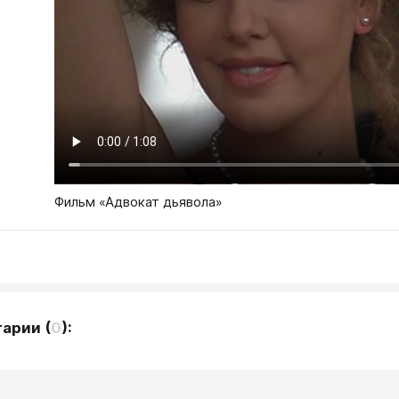
Фильм «Адвокат дьявола»
тарии
(
0
):