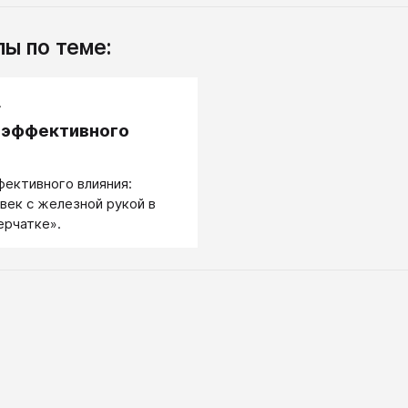
ы по теме:
.
 эффективного
ективного влияния:
век с железной рукой в
ерчатке».