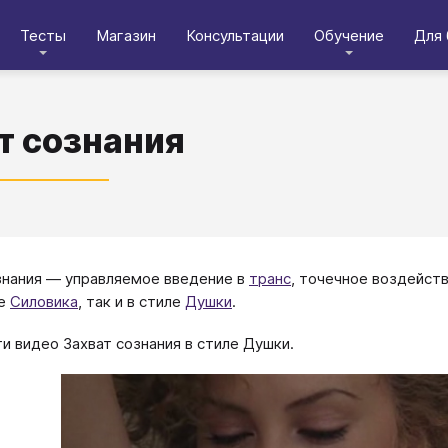
Тесты
Магазин
Консультации
Обучение
Для 
т сознания
знания — управляемое введение в
транс
, точечное воздейст
ле
Силовика
, так и в стиле
Душки
.
и видео Захват сознания в стиле Душки.